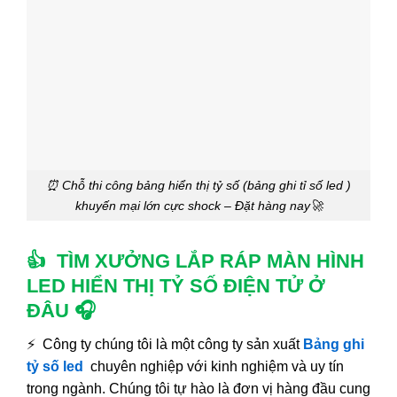
⏰ Chỗ thi công bảng hiển thị tỷ số (bảng ghi tỉ số led )
khuyến mại lớn cực shock – Đặt hàng nay🚀
👍 TÌM XƯỞNG LẮP RÁP MÀN HÌNH
LED HIỂN THỊ TỶ SỐ ĐIỆN TỬ Ở
ĐÂU 🎧
⚡ Công ty chúng tôi là một công ty sản xuất
Bảng ghi
tỷ số led
chuyên nghiệp với kinh nghiệm và uy tín
trong ngành. Chúng tôi tự hào là đơn vị hàng đầu cung