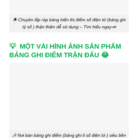
🌟 Chuyên lắp ráp bảng hiển thị điểm số điện tử (bảng ghi
tỷ số ) thận thiện dễ sử dụng – Tìm hiểu ngay📣
💡 MỘT VÀI HÌNH ẢNH SẢN PHẨM
BẢNG GHI ĐIỂM TRẬN ĐẤU 😂
🎶 Nơi bán bảng ghi điểm (bảng ghi tỉ số điện tử ) siêu bền