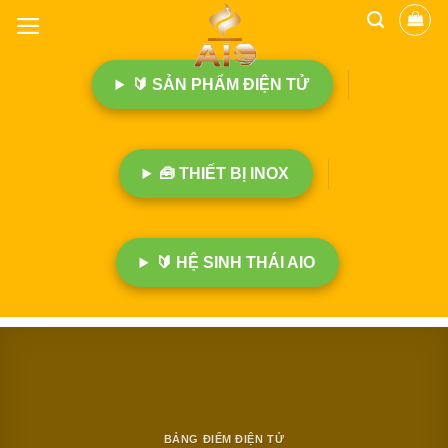
B
ỏ
q
🔰 SẢN PHẨM ĐIỆN TỬ
u
a
n
ộ
🧰 THIẾT BỊ INOX
i
d
u
n
🔰 HỆ SINH THÁI AIO
g
BẢNG ĐIỂM ĐIỆN TỬ