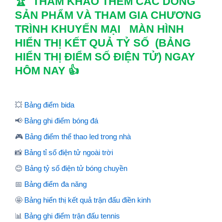
🏆 THAM KHẢO THÊM CÁC DÒNG
SẢN PHẨM VÀ THAM GIA CHƯƠNG
TRÌNH KHUYẾN MẠI MÀN HÌNH
HIỂN THỊ KẾT QUẢ TỶ SỐ (BẢNG
HIỂN THỊ ĐIỂM SỐ ĐIỆN TỬ) NGAY
HÔM NAY 👍
💥
Bảng điểm bida
📢
Bảng ghi điểm bóng đá
🎮
Bảng điểm thể thao led trong nhà
📸
Bảng tỉ số điện tử ngoài trời
😊
Bảng tỷ số điện tử bóng chuyền
📅
Bảng điểm đa năng
🤩
Bảng hiển thị kết quả trận đấu điền kinh
📊
Bảng ghi điểm trận đấu tennis