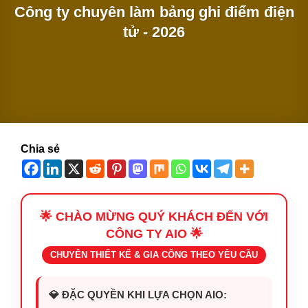
Công ty chuyên làm bảng ghi điểm điện
tử - 2026
Chia sẻ
🌟 CHÀO MỪNG QUÝ KHÁCH ĐẾN VỚI
CÔNG TY AIO 🌟
CHUYÊN THIẾT KẾ & GIA CÔNG THEO YÊU CẦU
💎 ĐẶC QUYỀN KHI LỰA CHỌN AIO: