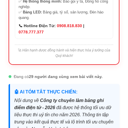
✅
Hệ thống thông minh:
Báo gọi y tá, Đồng hồ công
nghiệp.
✅
Bảng LED:
Bảng giá, tỷ số, sản lượng, Đèn hào
quang.
📞 Hotline Điện Tử:
0908.818.830
|
0778.777.377
🚀
Hân hạnh được đồng hành và hiện thực hóa ý tưởng của
Quý khách!
Đang có
29 người đang cùng xem bài viết này.
🤖 AI TÓM TẮT THỰC CHIẾN:
Nội dung về
Công ty chuyên làm bảng ghi
điểm điện tử - 2026
đã được hệ thống tối ưu dữ
liệu thực thi uý tín cho năm 2026. Thông tin tập
trung vào kết quả thực tế và lộ trình tối ưu chuyên