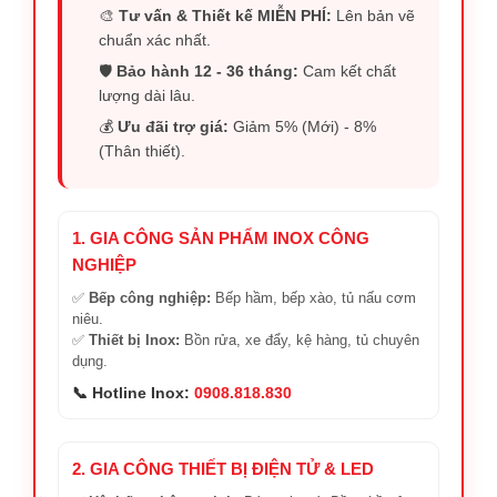
🎨
Tư vấn & Thiết kế MIỄN PHÍ:
Lên bản vẽ
chuẩn xác nhất.
🛡️
Bảo hành 12 - 36 tháng:
Cam kết chất
lượng dài lâu.
💰
Ưu đãi trợ giá:
Giảm 5% (Mới) - 8%
(Thân thiết).
1. GIA CÔNG SẢN PHẨM INOX CÔNG
NGHIỆP
✅
Bếp công nghiệp:
Bếp hầm, bếp xào, tủ nấu cơm
niêu.
✅
Thiết bị Inox:
Bồn rửa, xe đẩy, kệ hàng, tủ chuyên
dụng.
📞 Hotline Inox:
0908.818.830
2. GIA CÔNG THIẾT BỊ ĐIỆN TỬ & LED