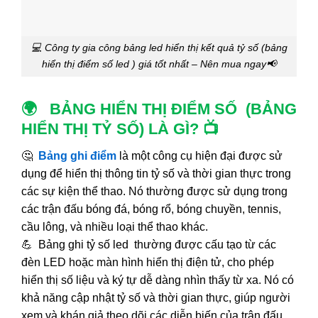
💻 Công ty gia công bảng led hiển thị kết quả tỷ số (bảng
hiển thị điểm số led ) giá tốt nhất – Nên mua ngay📢
🌍 BẢNG HIỂN THỊ ĐIỂM SỐ (BẢNG
HIỂN THỊ TỶ SỐ) LÀ GÌ? 📺
🤔
Bảng ghi điểm
là một công cụ hiện đại được sử
dụng để hiển thị thông tin tỷ số và thời gian thực trong
các sự kiện thể thao. Nó thường được sử dụng trong
các trận đấu bóng đá, bóng rổ, bóng chuyền, tennis,
cầu lông, và nhiều loại thể thao khác.
💪 Bảng ghi tỷ số led thường được cấu tạo từ các
đèn LED hoặc màn hình hiển thị điện tử, cho phép
hiển thị số liệu và ký tự dễ dàng nhìn thấy từ xa. Nó có
khả năng cập nhật tỷ số và thời gian thực, giúp người
xem và khán giả theo dõi các diễn biến của trận đấu