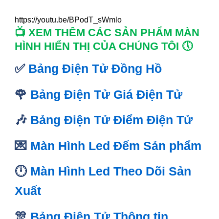
https://youtu.be/BPodT_sWmlo
📺 XEM THÊM CÁC SẢN PHẨM MÀN
HÌNH HIỂN THỊ CỦA CHÚNG TÔI 🕔
✅
Bảng Điện Tử Đồng Hồ
🌹
Bảng Điện Tử Giá Điện Tử
🎶
Bảng Điện Tử Điểm Điện Tử
💌
Màn Hình Led Đếm Sản phẩm
🕛
Màn Hình Led Theo Dõi Sản
Xuất
🎊
Bảng Điện Tử Thông tin