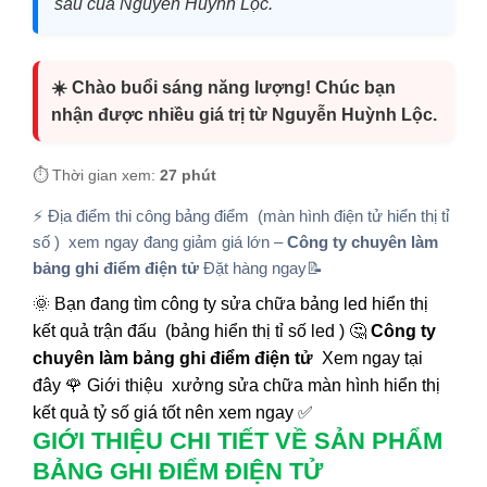
sâu của Nguyễn Huỳnh Lộc.
☀️ Chào buổi sáng năng lượng! Chúc bạn
nhận được nhiều giá trị từ Nguyễn Huỳnh Lộc.
⏱️ Thời gian xem:
27 phút
⚡ Địa điểm thi công bảng điểm (màn hình điện tử hiển thị tỉ
số ) xem ngay đang giảm giá lớn –
Công ty chuyên làm
bảng ghi điểm điện tử
Đặt hàng ngay📝
🌞 Bạn đang tìm công ty sửa chữa bảng led hiển thị
kết quả trận đấu (bảng hiển thị tỉ số led ) 🤔
Công ty
chuyên làm bảng ghi điểm điện tử
Xem ngay tại
đây 🌹 Giới thiệu xưởng sửa chữa màn hình hiển thị
kết quả tỷ số giá tốt nên xem ngay ✅
GIỚI THIỆU CHI TIẾT VỀ SẢN PHẨM
BẢNG GHI ĐIỂM ĐIỆN TỬ