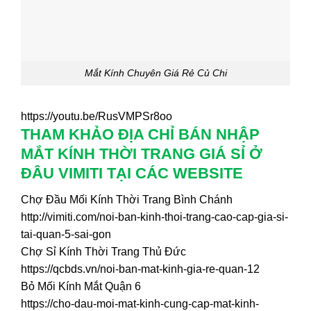
Mắt Kính Chuyên Giá Rẻ Củ Chi
https://youtu.be/RusVMPSr8oo
THAM KHẢO ĐỊA CHỈ BÁN NHẬP
MẮT KÍNH THỜI TRANG GIÁ SỈ Ở
ĐÂU VIMITI TẠI CÁC WEBSITE
Chợ Đầu Mối Kính Thời Trang Bình Chánh
http://vimiti.com/noi-ban-kinh-thoi-trang-cao-cap-gia-si-
tai-quan-5-sai-gon
Chợ Sỉ Kính Thời Trang Thủ Đức
https://qcbds.vn/noi-ban-mat-kinh-gia-re-quan-12
Bỏ Mối Kính Mắt Quận 6
https://cho-dau-moi-mat-kinh-cung-cap-mat-kinh-