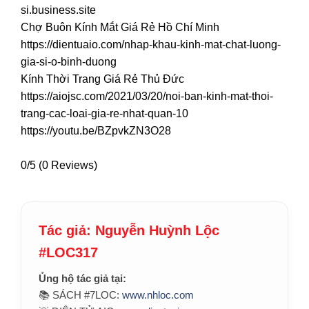
si.business.site
Chợ Buôn Kính Mắt Giá Rẻ Hồ Chí Minh
https://dientuaio.com/nhap-khau-kinh-mat-chat-luong-
gia-si-o-binh-duong
Kính Thời Trang Giá Rẻ Thủ Đức
https://aiojsc.com/2021/03/20/noi-ban-kinh-mat-thoi-
trang-cac-loai-gia-re-nhat-quan-10
https://youtu.be/BZpvkZN3O28
0/5
(0 Reviews)
Tác giả: Nguyễn Huỳnh Lộc
#LOC317
Ủng hộ tác giả tại:
📚 SÁCH #7LOC:
www.nhloc.com