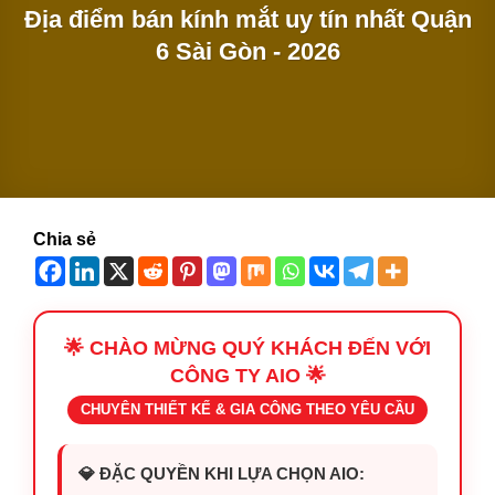
Địa điểm bán kính mắt uy tín nhất Quận
6 Sài Gòn - 2026
Chia sẻ
🌟 CHÀO MỪNG QUÝ KHÁCH ĐẾN VỚI
CÔNG TY AIO 🌟
CHUYÊN THIẾT KẾ & GIA CÔNG THEO YÊU CẦU
💎 ĐẶC QUYỀN KHI LỰA CHỌN AIO: