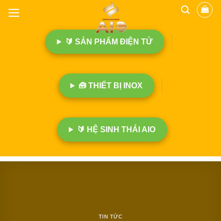
B
ỏ
q
🔰 SẢN PHẨM ĐIỆN TỬ
u
a
n
ộ
🧰 THIẾT BỊ INOX
i
d
u
n
🔰 HỆ SINH THÁI AIO
g
TIN TỨC