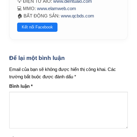
💡 ĐIỆN TỬ AIO:
www.dientuaio.com
💻 MMO:
www.elamweb.com
🏠 BẤT ĐỘNG SẢN:
www.qcbds.com
Kết nối Facebook
Để lại một bình luận
Email của bạn sẽ không được hiển thị công khai.
Các
trường bắt buộc được đánh dấu
*
Bình luận
*