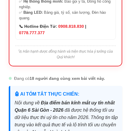
✅
Hệ thống thông minh:
Báo gọi y tá, Đồng hồ công
nghiệp.
✅
Bảng LED:
Bảng giá, tỷ số, sản lượng, Đèn hào
quang.
📞 Hotline Điện Tử:
0908.818.830
|
0778.777.377
🚀
Hân hạnh được đồng hành và hiện thực hóa ý tưởng của
Quý khách!
Đang có
18 người đang cùng xem bài viết này.
🤖 AI TÓM TẮT THỰC CHIẾN:
Nội dung về
Địa điểm bán kính mắt uy tín nhất
Quận 6 Sài Gòn - 2026
đã được hệ thống tối ưu
dữ liệu thực thi uý tín cho năm 2026. Thông tin tập
trung vào kết quả thực tế và lộ trình tối ưu chuyên