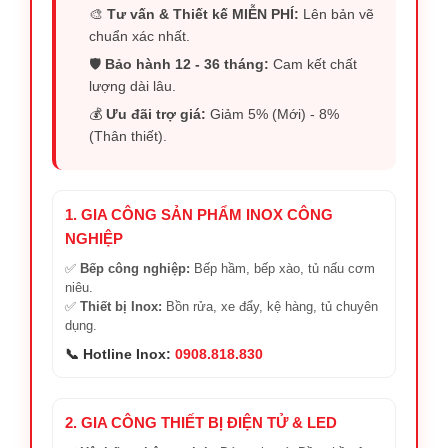
🎨
Tư vấn & Thiết kế MIỄN PHÍ:
Lên bản vẽ
chuẩn xác nhất.
🛡️
Bảo hành 12 - 36 tháng:
Cam kết chất
lượng dài lâu.
💰
Ưu đãi trợ giá:
Giảm 5% (Mới) - 8%
(Thân thiết).
1. GIA CÔNG SẢN PHẨM INOX CÔNG
NGHIỆP
✅
Bếp công nghiệp:
Bếp hầm, bếp xào, tủ nấu cơm
niêu.
✅
Thiết bị Inox:
Bồn rửa, xe đẩy, kệ hàng, tủ chuyên
dụng.
📞 Hotline Inox:
0908.818.830
2. GIA CÔNG THIẾT BỊ ĐIỆN TỬ & LED