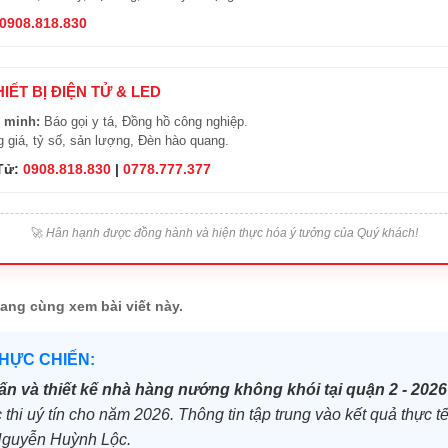
0908.818.830
HIẾT BỊ ĐIỆN TỬ & LED
 minh:
Báo gọi y tá, Đồng hồ công nghiệp.
 giá, tỷ số, sản lượng, Đèn hào quang.
 Tử:
0908.818.830
|
0778.777.377
🚀
Hân hạnh được đồng hành và hiện thực hóa ý tưởng của Quý khách!
ang cùng xem bài viết này.
THỰC CHIẾN:
ấn và thiết kế nhà hàng nướng không khói tại quận 2 - 2026
c thi uý tín cho năm 2026. Thông tin tập trung vào kết quả thực tế 
Nguyễn Huỳnh Lộc.