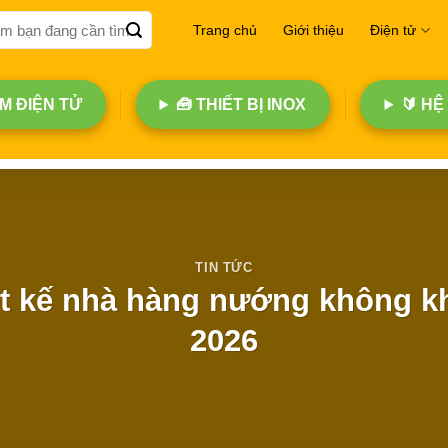
Trang chủ
Giới thiệu
Điện tử
 ĐIỆN TỬ
🧰 THIẾT BỊ INOX
🔰 HỆ
TIN TỨC
ết kế nhà hàng nướng không khó
2026