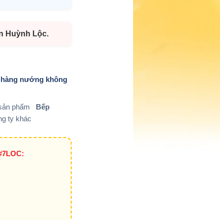
ễn Huỳnh Lộc.
hà hàng nướng không
g sản phẩm
Bếp
ng ty khác
#7LOC: