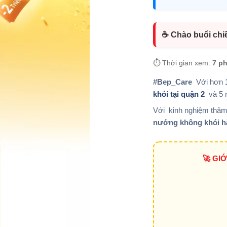
☕ Chào buổi chi
⏱️ Thời gian xem:
7 p
#Bep_Care
Với hơn 1
khói tại quận 2
và 5 
Với kinh nghiệm thâm
nướng không khói 
🚀 GI