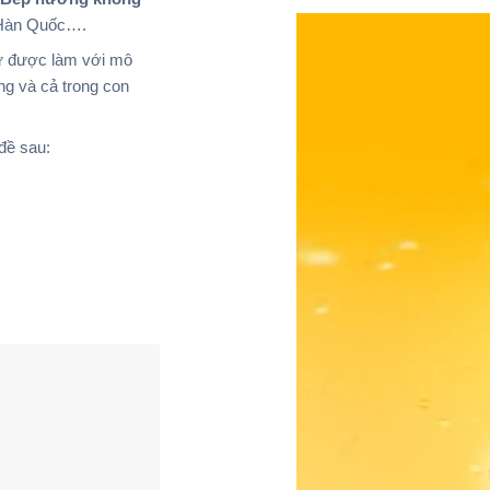
, Hàn Quốc….
hư được làm với mô
ng và cả trong con
đề sau: