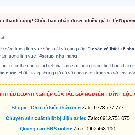
ều thành công! Chúc bạn nhận được nhiều giá trị từ Nguy
hút
0 năm trong lĩnh vực sản xuất và cung cấp
Tư vấn và thiết kế n
năm trong lĩnh vực
#setup_nha_hang
 niên như thế chúng tôi biết phải làm sao mang đến cho khách hàn
hàn quốc
chất lượng nhưng giá cả vô cùng cạnh tranh so với các cô
ỚI THIỆU DOANH NGHIỆP CỦA TÁC GIẢ NGUYỄN HUỲNH LỘC 
Bloger - Chia sẻ kiến thức mới
Zalo: 0778.777.777
Chuyên sản xuất thiết bị điện tử led
Zalo: 0912.751.075
Quảng cáo BĐS online
Zalo: 0902.468.100