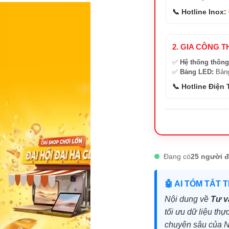
📞 Hotline Inox:
2. GIA CÔNG T
✅
Hệ thống thông
✅
Bảng LED:
Bảng
📞 Hotline Điện
Đang có
25 người đ
🤖 AI TÓM TẮT 
Nội dung về
Tư v
tối ưu dữ liệu thự
chuyên sâu của 