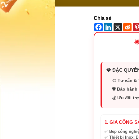
Chia sẻ

💎 ĐẶC QUYỀN
🎨
Tư vấn & 
🛡️
Bảo hành 
💰
Ưu đãi trợ
1. GIA CÔNG 
✅
Bếp công nghi
✅
Thiết bị Inox:
Bồ