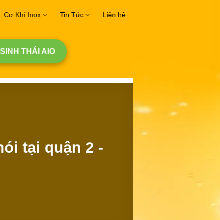
Cơ Khí Inox
Tin Tức
Liên hệ
 SINH THÁI AIO
i tại quận 2 -