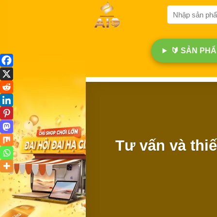
Bỏ
Tìm
qua
kiếm:
nội
dung
🔰 SẢN PHẨM
Tư vấn và thi