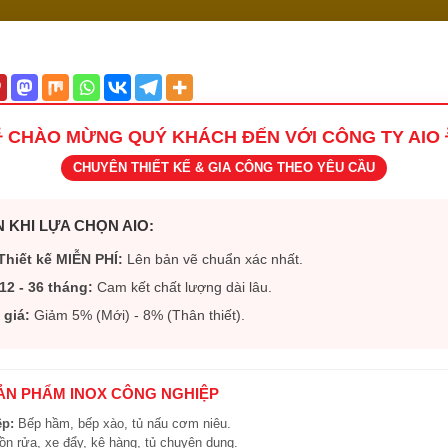
 CHÀO MỪNG QUÝ KHÁCH ĐẾN VỚI CÔNG TY AIO 
CHUYÊN THIẾT KẾ & GIA CÔNG THEO YÊU CẦU
 KHI LỰA CHỌN AIO:
Thiết kế MIỄN PHÍ:
Lên bản vẽ chuẩn xác nhất.
12 - 36 tháng:
Cam kết chất lượng dài lâu.
 giá:
Giảm 5% (Mới) - 8% (Thân thiết).
SẢN PHẨM INOX CÔNG NGHIỆP
ệp:
Bếp hầm, bếp xào, tủ nấu cơm niêu.
n rửa, xe đẩy, kệ hàng, tủ chuyên dụng.