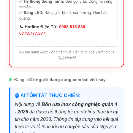
✅
Hệ thống thông minh:
Báo gọi y tá, Đồng hồ công
nghiệp.
✅
Bảng LED:
Bảng giá, tỷ số, sản lượng, Đèn hào
quang.
📞 Hotline Điện Tử:
0908.818.830
|
0778.777.377
🚀
Hân hạnh được đồng hành và hiện thực hóa ý tưởng của
Quý khách!
Đang có
15 người đang cùng xem bài viết này.
🤖 AI TÓM TẮT THỰC CHIẾN:
Nội dung về
Bồn rửa inox công nghiệp quận 4
- 2026
đã được hệ thống tối ưu dữ liệu thực thi uý
tín cho năm 2026. Thông tin tập trung vào kết quả
thực tế và lộ trình tối ưu chuyên sâu của Nguyễn