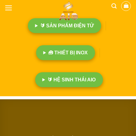
B
ỏ
q
🔰 SẢN PHẨM ĐIỆN TỬ
u
a
n
ộ
🧰 THIẾT BỊ INOX
i
d
u
n
🔰 HỆ SINH THÁI AIO
g