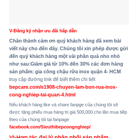
V-Đăng ký nhận ưu đãi hấp dẫn
Chân thành cám ơn quý khách hàng đã xem bài
viết này cho đến đây. Chúng tôi xin phép được gửi
đến quý khách hàng một vài phần quà nho nhỏ
như sau:Giảm giá từ 10% đến 30% các đơn hàng
sản phẩm: gia công chậu rữa inox quận 4- HCM
truy cập đường link để biết thêm chi tiết
bepcare.com/s1908-chuyen-lam-bon-rua-inox-
cong-nghiep-tai-quan-4.html
Nếu khách hàng like và share fanpge của chúng tôi sẽ
được tặng phiếu mua hàng trị giá 500,000 cho lần mua tiếp
theo của chúng tôi tại fanpage
facebook.com/Sieuthibepcongnghiep/
VI-Hợp tác đại lý phân phối sản phẩm