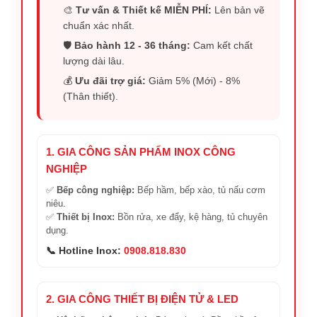
🎨
Tư vấn & Thiết kế MIỄN PHÍ:
Lên bản vẽ
chuẩn xác nhất.
🛡️
Bảo hành 12 - 36 tháng:
Cam kết chất
lượng dài lâu.
💰
Ưu đãi trợ giá:
Giảm 5% (Mới) - 8%
(Thân thiết).
1. GIA CÔNG SẢN PHẨM INOX CÔNG
NGHIỆP
✅
Bếp công nghiệp:
Bếp hầm, bếp xào, tủ nấu cơm
niêu.
✅
Thiết bị Inox:
Bồn rửa, xe đẩy, kệ hàng, tủ chuyên
dụng.
📞 Hotline Inox:
0908.818.830
2. GIA CÔNG THIẾT BỊ ĐIỆN TỬ & LED