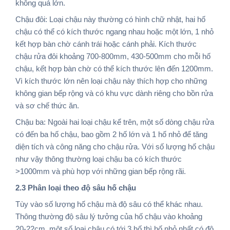
không quá lớn.
Chậu đôi: Loại chậu này thường có hình chữ nhật, hai hố
chậu có thể có kích thước ngang nhau hoặc một lớn, 1 nhỏ
kết hợp bàn chờ cánh trái hoặc cánh phải. Kích thước
chậu rửa đôi khoảng 700-800mm, 430-500mm cho mỗi hố
chậu, kết hợp bàn chờ có thể kích thước lên đến 1200mm.
Vì kích thước lớn nên loại chậu này thích hợp cho những
không gian bếp rộng và có khu vực dành riêng cho bồn rửa
và sơ chế thức ăn.
Chậu ba: Ngoài hai loại chậu kể trên, một số dòng chậu rửa
có đến ba hố chậu, bao gồm 2 hố lớn và 1 hố nhỏ để tăng
diện tích và công năng cho chậu rửa. Với số lượng hố chậu
như vậy thông thường loại chậu ba có kích thước
>1000mm và phù hợp với những gian bếp rộng rãi.
2.3 Phân loại theo độ sâu hố chậu
Tùy vào số lượng hố chậu mà độ sâu có thể khác nhau.
Thông thường độ sâu lý tưởng của hố chậu vào khoảng
20-22cm, một số loại chậu có tới 3 hố thì hố nhỏ nhất có độ