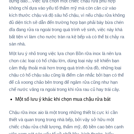
đựng dao…Việc lựa chọn một chiếc chậu rửa phù hợp
không chỉ dựa vào yếu tố thẩm mỹ mà còn căn cứ vào
kích thước chậu và độ sâu hố chậu, vì nếu chậu rửa không
đủ diện tích sẽ dẫn đến trường hợp bạn phải bày bừa chén
dĩa đang rửa ra ngoài trong quá trình vệ sinh, việc này khá
bất tiện vì làm cho nước tràn ra kệ bếp và có thể bị chảy ra
sàn nhà.
Một lưu ý nhỏ trong việc lựa chọn Bồn rữa inox là nên lựa
chọn các loại có hố chậu lớn, dùng loại này sẽ khiến bạn
cảm thấy thoải mái hơn trong quá trình rửa đồ, những loại
chậu có hố chậu sâu cũng là điểm cân nhắc bởi bạn có thể
để cả xoong chảo bên trong để ngâm rửa cũng như hạn
chế nước văng ra ngoài trong khi rửa rau củ hay trái cây.
Một số lưu ý khác khi chọn mua chậu rửa bát
Chậu rữa inox aio là một trong những thiết bị cực kì cần
thiết và quan trọng trong nhà bếp, bởi vậy sở hữu một
chiếc chậu rửa chất lượng, thẩm mỹ, độ bền cao bên cạnh
việc xem xét các yếu tố về chất liệu, kích thước, kiểu