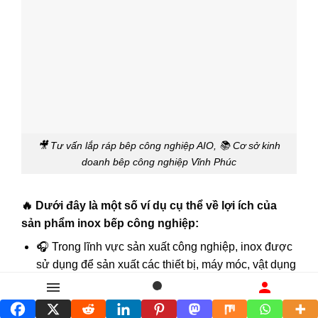
🎥 Tư vấn lắp ráp bêp công nghiệp AIO, 📚 Cơ sở kinh
doanh bêp công nghiệp Vĩnh Phúc
🔥 Dưới đây là một số ví dụ cụ thể về lợi ích của
sản phẩm inox bếp công nghiệp:
🎧 Trong lĩnh vực sản xuất công nghiệp, inox được
sử dụng để sản xuất các thiết bị, máy móc, vật dụng
phục vụ cho sản xuất. Inox có độ bền cao, chịu lực
tốt, chống ăn mòn nên phù hợp với môi trường sản
Danh mục
Tìm kiếm
Liên hệ
xuất khắc nghiệt.