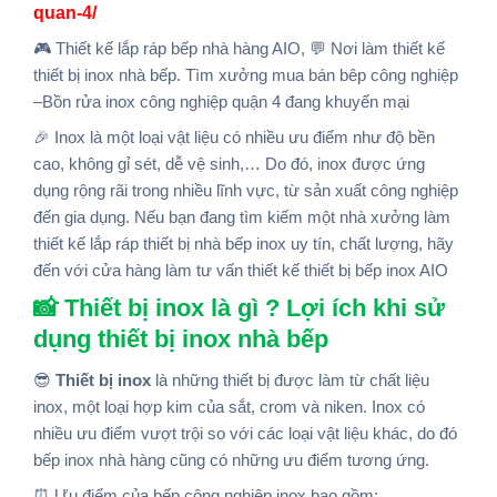
quan-4/
🎮 Thiết kế lắp ráp bếp nhà hàng AIO, 💬 Nơi làm thiết kế
thiết bị inox nhà bếp. Tìm xưởng mua bán bêp công nghiệp
–Bồn rửa inox công nghiệp quận 4 đang khuyến mại
🎉 Inox là một loại vật liệu có nhiều ưu điểm như độ bền
cao, không gỉ sét, dễ vệ sinh,… Do đó, inox được ứng
dụng rộng rãi trong nhiều lĩnh vực, từ sản xuất công nghiệp
đến gia dụng. Nếu bạn đang tìm kiếm một nhà xưởng làm
thiết kế lắp ráp thiết bị nhà bếp inox uy tín, chất lượng, hãy
đến với cửa hàng làm tư vấn thiết kế thiết bị bếp inox AIO
📸 Thiết bị inox là gì ? Lợi ích khi sử
dụng thiết bị inox nhà bếp
😎
Thiết bị inox
là những thiết bị được làm từ chất liệu
inox, một loại hợp kim của sắt, crom và niken. Inox có
nhiều ưu điểm vượt trội so với các loại vật liệu khác, do đó
bếp inox nhà hàng cũng có những ưu điểm tương ứng.
⏰ Ưu điểm của bếp công nghiệp inox bao gồm: