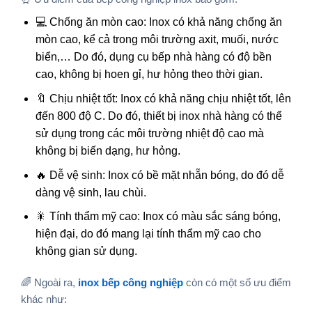
💻 Chống ăn mòn cao: Inox có khả năng chống ăn
mòn cao, kể cả trong môi trường axit, muối, nước
biển,… Do đó, dụng cụ bếp nhà hàng có độ bền
cao, không bị hoen gỉ, hư hỏng theo thời gian.
🔖 Chịu nhiệt tốt: Inox có khả năng chịu nhiệt tốt, lên
đến 800 độ C. Do đó, thiết bị inox nhà hàng có thể
sử dụng trong các môi trường nhiệt độ cao mà
không bị biến dạng, hư hỏng.
🔥 Dễ vệ sinh: Inox có bề mặt nhẵn bóng, do đó dễ
dàng vệ sinh, lau chùi.
🎇 Tính thẩm mỹ cao: Inox có màu sắc sáng bóng,
hiện đại, do đó mang lại tính thẩm mỹ cao cho
không gian sử dụng.
🌈 Ngoài ra,
inox bếp công nghiệp
còn có một số ưu điểm
khác như: