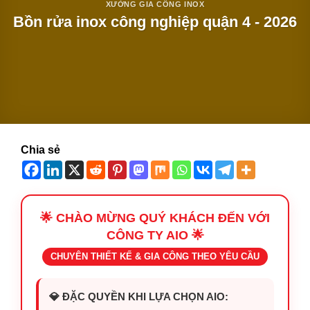
XƯỞNG GIA CÔNG INOX
Bồn rửa inox công nghiệp quận 4 - 2026
Chia sẻ
🌟 CHÀO MỪNG QUÝ KHÁCH ĐẾN VỚI
CÔNG TY AIO 🌟
CHUYÊN THIẾT KẾ & GIA CÔNG THEO YÊU CẦU
💎 ĐẶC QUYỀN KHI LỰA CHỌN AIO: