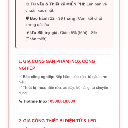
🎨
Tư vấn & Thiết kế MIỄN PHÍ:
Lên bản vẽ
chuẩn xác nhất.
🛡️
Bảo hành 12 - 36 tháng:
Cam kết chất
lượng dài lâu.
💰
Ưu đãi trợ giá:
Giảm 5% (Mới) - 8%
(Thân thiết).
1. GIA CÔNG SẢN PHẨM INOX CÔNG
NGHIỆP
✅
Bếp công nghiệp:
Bếp hầm, bếp xào, tủ nấu cơm
niêu.
✅
Thiết bị Inox:
Bồn rửa, xe đẩy, kệ hàng, tủ chuyên
dụng.
📞 Hotline Inox:
0908.818.830
2. GIA CÔNG THIẾT BỊ ĐIỆN TỬ & LED