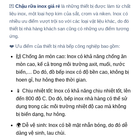
💌
Chậu rữa inox giá rẻ
là những thiết bị được làm từ chất
liệu inox, một loại hợp kim của sắt, crom và niken. Inox có
nhiều ưu điểm vượt trội so với các loại vật liệu khác, do đó
thiết bị nhà hàng khách sạn cũng có những ưu điểm tương
ứng.
❤️ Ưu điểm của thiết bị nhà bếp công nghiệp bao gồm:
🙌 Chống ăn mòn cao: Inox có khả năng chống ăn
mòn cao, kể cả trong môi trường axit, muối, nước
biển,… Do đó, đồ bếp inox có độ bền cao, không bị
hoen gỉ, hư hỏng theo thời gian.
📱 Chịu nhiệt tốt: Inox có khả năng chịu nhiệt tốt, lên
đến 800 độ C. Do đó, bếp inox nhà hàng có thể sử
dụng trong các môi trường nhiệt độ cao mà không
bị biến dạng, hư hỏng.
🌍 Dễ vệ sinh: Inox có bề mặt nhẵn bóng, do đó dễ
dàng vệ sinh, lau chùi.