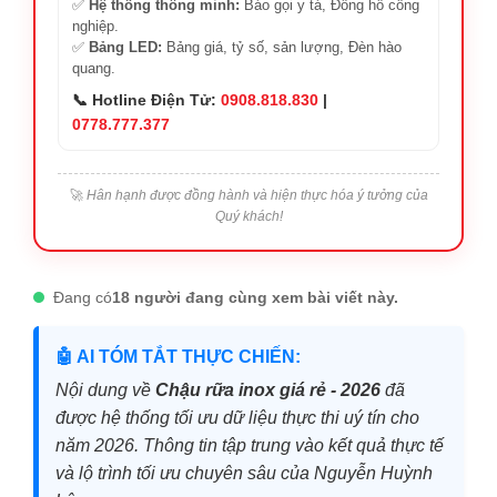
✅
Hệ thống thông minh:
Báo gọi y tá, Đồng hồ công
nghiệp.
✅
Bảng LED:
Bảng giá, tỷ số, sản lượng, Đèn hào
quang.
📞 Hotline Điện Tử:
0908.818.830
|
0778.777.377
🚀
Hân hạnh được đồng hành và hiện thực hóa ý tưởng của
Quý khách!
Đang có
18 người đang cùng xem bài viết này.
🤖 AI TÓM TẮT THỰC CHIẾN:
Nội dung về
Chậu rữa inox giá rẻ - 2026
đã
được hệ thống tối ưu dữ liệu thực thi uý tín cho
năm 2026. Thông tin tập trung vào kết quả thực tế
và lộ trình tối ưu chuyên sâu của Nguyễn Huỳnh