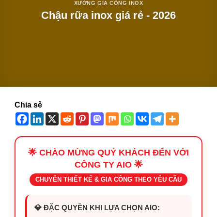
XƯỞNG GIA CÔNG INOX
Chậu rữa inox giá rẻ - 2026
Chia sẻ
🌟 CHÀO MỪNG QUÝ KHÁCH ĐẾN VỚI
CÔNG TY AIO 🌟
CHUYÊN THIẾT KẾ & GIA CÔNG THEO YÊU CẦU
💎 ĐẶC QUYỀN KHI LỰA CHỌN AIO: