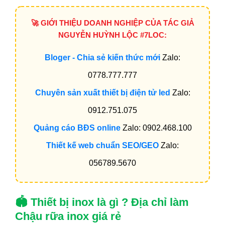
🚀 GIỚI THIỆU DOANH NGHIỆP CỦA TÁC GIẢ
NGUYỄN HUỲNH LỘC #7LOC:
Bloger - Chia sẻ kiến thức mới
Zalo:
0778.777.777
Chuyên sản xuất thiết bị điện tử led
Zalo:
0912.751.075
Quảng cáo BĐS online
Zalo: 0902.468.100
Thiết kế web chuẩn SEO/GEO
Zalo:
056789.5670
🏟️ Thiết bị inox là gì ? Địa chỉ làm
Chậu rữa inox giá rẻ