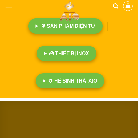
B
ỏ
q
🔰 SẢN PHẨM ĐIỆN TỬ
u
a
n
ộ
🧰 THIẾT BỊ INOX
i
d
u
n
🔰 HỆ SINH THÁI AIO
g