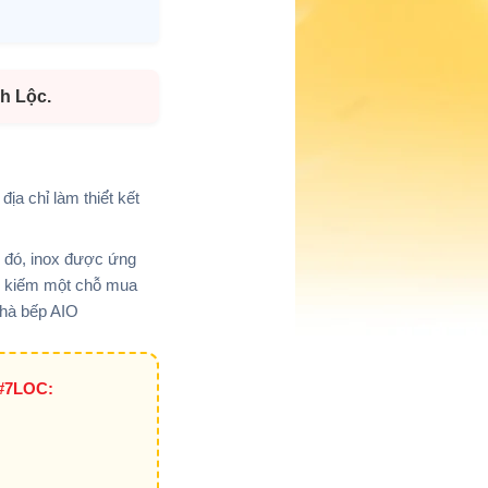
h Lộc.
a chỉ làm thiế́t kết
o đó, inox được ứng
m kiếm một chỗ mua
x nhà bếp AIO
#7LOC: