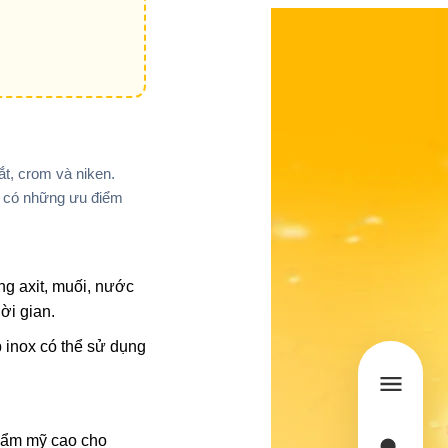
ắt, crom và niken.
ũng có những ưu điểm
g axit, muối, nước
hời gian.
p inox có thể sử dụng
thẩm mỹ cao cho