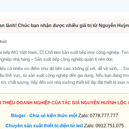
 an lành! Chúc bạn nhận được nhiều giá trị từ Nguyễn Huỳn
phút
́t bị bếp AIO Việt Nam, 💥 Chỗ làm sản xuất bếp inox công nghiệp. Tìm đị
 nghiệp nhà hàng – Sản xuất bếp công nghiệp quận 6 nên đọc
t liệu có nhiều ưu điểm như độ bền cao, không gỉ sét, dễ vệ sinh,… D
hiều lĩnh vực, từ sản xuất công nghiệp đến gia dụng. Nếu bạn đang tì
uy tín, chất lượng, hãy đến với nhà xưởng thiết kế lắp đặt thiết bị ino
ỚI THIỆU DOANH NGHIỆP CỦA TÁC GIẢ NGUYỄN HUỲNH LỘC 
Bloger - Chia sẻ kiến thức mới
Zalo: 0778.777.777
Chuyên sản xuất thiết bị điện tử led
Zalo: 0912.751.075