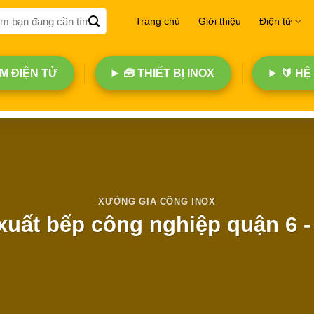
Trang chủ
Giới thiệu
Điện tử
 ĐIỆN TỬ
🧰 THIẾT BỊ INOX
🔰 HỆ
XƯỞNG GIA CÔNG INOX
xuất bếp công nghiệp quận 6 -