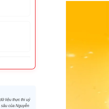
ữ liệu thực thi uý
ên sâu của Nguyễn