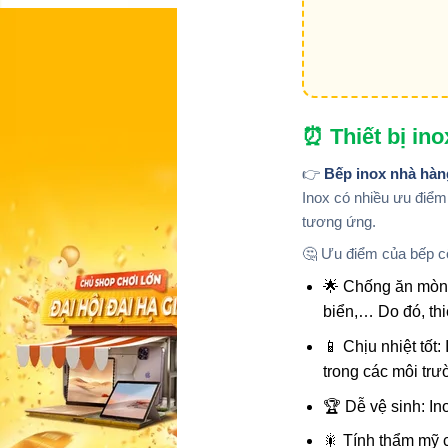
⏰ Thiết bị in
👉
Bếp inox nhà hà
Inox có nhiều ưu điểm 
tương ứng.
🤔 Ưu điểm của bếp c
🌟 Chống ăn mòn 
biển,… Do đó, thiê
📱 Chịu nhiệt tốt
trong các môi trư
🏆 Dễ vệ sinh: In
🎇 Tính thẩm mỹ c