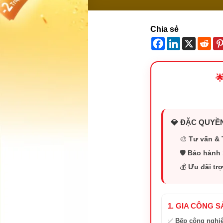
Chia sẻ

💎 ĐẶC QUYỀN
🎨
Tư vấn & 
🛡️
Bảo hành 
💰
Ưu đãi trợ
1. GIA CÔNG 
✅
Bếp công nghi