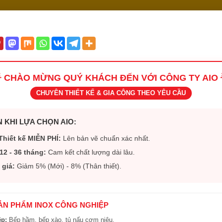
 CHÀO MỪNG QUÝ KHÁCH ĐẾN VỚI CÔNG TY AIO 
CHUYÊN THIẾT KẾ & GIA CÔNG THEO YÊU CẦU
 KHI LỰA CHỌN AIO:
Thiết kế MIỄN PHÍ:
Lên bản vẽ chuẩn xác nhất.
12 - 36 tháng:
Cam kết chất lượng dài lâu.
 giá:
Giảm 5% (Mới) - 8% (Thân thiết).
SẢN PHẨM INOX CÔNG NGHIỆP
ệp:
Bếp hầm, bếp xào, tủ nấu cơm niêu.