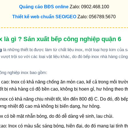
Quảng cáo BĐS online
Zalo: 0902.468.100
Thiết kế web chuẩn SEO/GEO
Zalo: 056789.5670
ox là gì ? Sản xuất bếp công nghiệp quận 6
ng
là những thiết bị được làm từ chất liệu inox, một loại hợp kim của s
vượt trội so với các loại vật liệu khác, do đó bếp inox nhà hàng c
ông nghiệp inox bao gồm:
cao: Inox có khả năng chống ăn mòn cao, kể cả trong môi trườn
́t bị nhà hàng có độ bền cao, không bị hoen gỉ, hư hỏng theo t
: Inox có khả năng chịu nhiệt tốt, lên đến 800 độ C. Do đó, đồ bế
ờng nhiệt độ cao mà không bị biến dạng, hư hỏng.
ox có bề mặt nhẵn bóng, do đó dễ dàng vệ sinh, lau chùi.
ao: Inox có màu sắc sáng bóng, hiện đại, do đó mang lại tính 