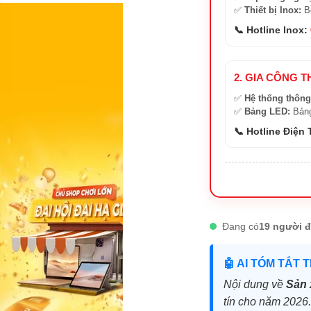
✅
Thiết bị Inox:
Bồ
📞 Hotline Inox:
2. GIA CÔNG T
✅
Hệ thống thông
✅
Bảng LED:
Bảng
📞 Hotline Điện
Đang có
19 người đ
🤖 AI TÓM TẮT 
Nội dung về
Sản 
tín cho năm 2026.