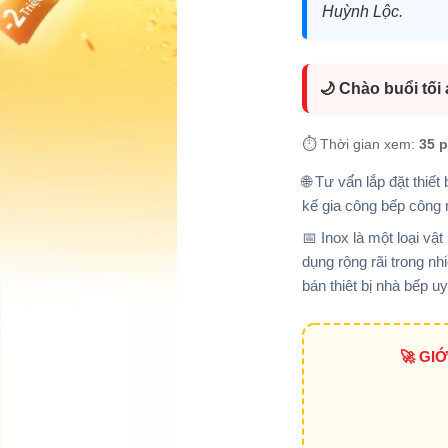
Huỳnh Lộc.
🌙 Chào buổi tối
⏱️ Thời gian xem:
35 
🌐 Tư vấ́n lắp đặt thiê
kế gia công bếp công
📅 Inox là một loại vậ
dụng rộng rãi trong n
bán thiêt bị nhà bếp 
🚀 GI