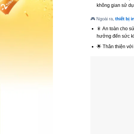
không gian sử dụ
🎮 Ngoài ra,
thiết bị 
🎇 An toàn cho sứ
hưởng đến sức k
🌟 Thân thiện với