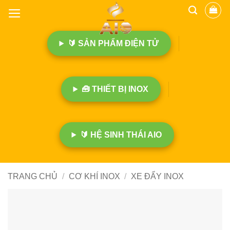
B
ỏ
q
🔰 SẢN PHẨM ĐIỆN TỬ
u
a
n
ộ
🧰 THIẾT BỊ INOX
i
d
u
n
🔰 HỆ SINH THÁI AIO
g
TRANG CHỦ
/
CƠ KHÍ INOX
/
XE ĐẨY INOX