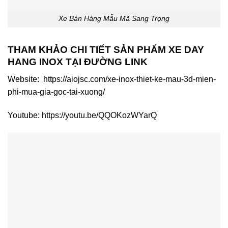
Xe Bán Hàng Mẫu Mã Sang Trọng
THAM KHẢO CHI TIẾT SẢN PHẨM XE DAY
HANG INOX TẠI ĐƯỜNG LINK
Website: https://aiojsc.com/xe-inox-thiet-ke-mau-3d-mien-
phi-mua-gia-goc-tai-xuong/
Youtube: https://youtu.be/QQOKozWYarQ