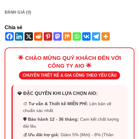
ĐÁNH GIÁ (0)
Chia sẻ
🌟 CHÀO MỪNG QUÝ KHÁCH ĐẾN VỚI
CÔNG TY AIO 🌟
CHUYÊN THIẾT KẾ & GIA CÔNG THEO YÊU CẦU
💎 ĐẶC QUYỀN KHI LỰA CHỌN AIO:
🎨
Tư vấn & Thiết kế MIỄN PHÍ:
Lên bản vẽ
chuẩn xác nhất.
🛡️
Bảo hành 12 - 36 tháng:
Cam kết chất lượng
dài lâu.
💰
Ưu đãi trợ giá:
Giảm 5% (Mới) - 8% (Thân