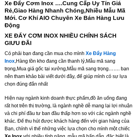
Xe Đẩy Cơm Inox ….Cung Cấp Uy Tín Giá
Rẻ,
Giao Hàng Nhanh Chóng,Nhiều Mẫu Mã
Mới.
Cơ Khí AIO Chuyên Xe Bán Hàng Lưu
Động
XE ĐẨY CƠM INOX NHIỀU CHÍNH SÁCH
GIƯU ĐÃI
Có phải bạn đang cần mua cho mình
Xe Đẩy Hàng
Inox
,Hàng tồn kho đang cần thanh lý,Mẫu mã sang
trọng,Mua giá gốc tại xưởng,Mẫu mã sang trọng……. bạn
nên tham khảo bài viết dưới đây, để giúp mình có sự lựa
chọn đúng đắn nhất
Hiện nay ngành kinh doanh thực phẩm,đồ ăn uống đang
rất hot trên thị trường, là ngành nghề dễ mang lại lợi nhuận
và chi phí đầu tư ban đầu thấp hơn so với các ngành nghề
khác. Để thu hút được khách hàng đến với gian hàng của
Bạn, chính vì thế những việc lựa chọn cho mình một chiếc
Xe Inox
với nhiều tính năng, mẫu mã hấp dẫn, đặc biệt là