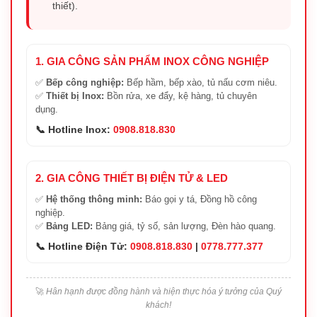
thiết).
1. GIA CÔNG SẢN PHẨM INOX CÔNG NGHIỆP
✅
Bếp công nghiệp:
Bếp hầm, bếp xào, tủ nấu cơm niêu.
✅
Thiết bị Inox:
Bồn rửa, xe đẩy, kệ hàng, tủ chuyên
dụng.
📞 Hotline Inox:
0908.818.830
2. GIA CÔNG THIẾT BỊ ĐIỆN TỬ & LED
✅
Hệ thống thông minh:
Báo gọi y tá, Đồng hồ công
nghiệp.
✅
Bảng LED:
Bảng giá, tỷ số, sản lượng, Đèn hào quang.
📞 Hotline Điện Tử:
0908.818.830
|
0778.777.377
🚀
Hân hạnh được đồng hành và hiện thực hóa ý tưởng của Quý
khách!