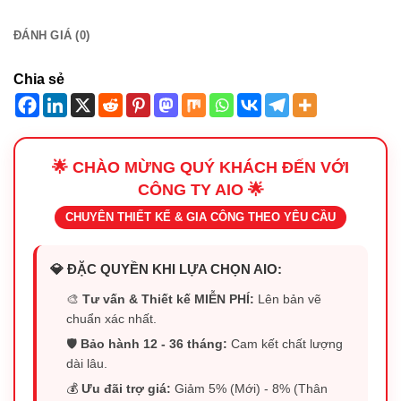
ĐÁNH GIÁ (0)
Chia sẻ
🌟 CHÀO MỪNG QUÝ KHÁCH ĐẾN VỚI
CÔNG TY AIO 🌟
CHUYÊN THIẾT KẾ & GIA CÔNG THEO YÊU CẦU
💎 ĐẶC QUYỀN KHI LỰA CHỌN AIO:
🎨
Tư vấn & Thiết kế MIỄN PHÍ:
Lên bản vẽ
chuẩn xác nhất.
🛡️
Bảo hành 12 - 36 tháng:
Cam kết chất lượng
dài lâu.
💰
Ưu đãi trợ giá:
Giảm 5% (Mới) - 8% (Thân