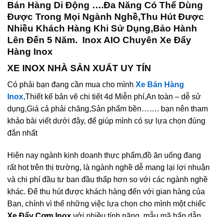
Bán Hàng Di Động ….Đa Năng Có Thể Dùng
Được Trong Mọi Ngành Nghề,
Thu Hút Được
Nhiều Khách Hàng Khi Sử Dụng,Bảo Hành
Lên Đến 5 Năm.
Inox AIO Chuyên Xe Đẩy
Hàng Inox
XE INOX NHÀ SẢN XUẤT UY TÍN
Có phải bạn đang cần mua cho mình
Xe Bán Hàng
Inox
,Thiết kế bản vẽ chi tiết 4d Miễn phí,An toàn – dễ sử
dụng,Giá cả phải chăng,Sản phẩm bền……. bạn nên tham
khảo bài viết dưới đây, để giúp mình có sự lựa chọn đúng
đắn nhất
Hiện nay ngành kinh doanh thực phẩm,đồ ăn uống đang
rất hot trên thị trường, là ngành nghề dễ mang lại lợi nhuận
và chi phí đầu tư ban đầu thấp hơn so với các ngành nghề
khác. Để thu hút được khách hàng đến với gian hàng của
Bạn, chính vì thế những việc lựa chọn cho mình một chiếc
Xe Đẩy Cơm Inox
với nhiều tính năng, mẫu mã hấp dẫn,