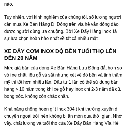
nào.
Tuy nhiên, với kinh nghiệm của chúng tôi, số lượng người
cần mua Xe Bán Hàng Di Động trên vỉa hè vẫn đông đảo,
được người dùng ưa chuộng. Bởi Xe Đẩy Hàng Inox là
sự lựa chọn hoàn hảo nhất về tất cả nhiều mặt:
XE ĐẨY CƠM INOX ĐỘ BỀN TUỔI THỌ LÊN
ĐẾN 20 NĂM
Mức giá bán của dòng Xe Bán Hàng Lưu Động đắt hơn so
với xe chất liệu gỗ và sắt nhưng xét về độ bền và tính thẩm
mỹ thì tốt hơn nhiều lần. Đầu tư 1 lần có thể sử dụng bán
hàng > 10 năm trong khi xe gỗ hay inox chỉ 2-3 năm đã cũ,
bong tróc, không còn chắc chắn.
Khả năng chống hoen gỉ ( Inox 304 ) khi thường xuyên di
chuyển ngoài trời nên không bị ăn mòn qua thời gian. Nhờ
vậy, chất lượng và tuổi thọ của Xe Đẩy Bán Hàng Vỉa Hè