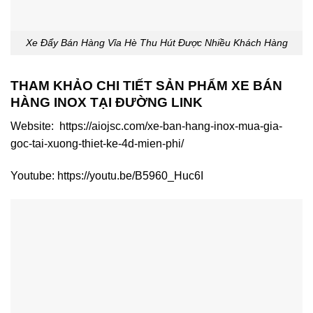
Xe Đẩy Bán Hàng Vỉa Hè Thu Hút Được Nhiều Khách Hàng
THAM KHẢO CHI TIẾT SẢN PHẨM XE BÁN
HÀNG INOX TẠI ĐƯỜNG LINK
Website: https://aiojsc.com/xe-ban-hang-inox-mua-gia-
goc-tai-xuong-thiet-ke-4d-mien-phi/
Youtube: https://youtu.be/B5960_Huc6I