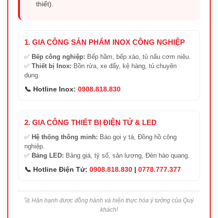
thiết).
1. GIA CÔNG SẢN PHẨM INOX CÔNG NGHIỆP
✅
Bếp công nghiệp:
Bếp hầm, bếp xào, tủ nấu cơm niêu.
✅
Thiết bị Inox:
Bồn rửa, xe đẩy, kệ hàng, tủ chuyên
dụng.
📞 Hotline Inox:
0908.818.830
2. GIA CÔNG THIẾT BỊ ĐIỆN TỬ & LED
✅
Hệ thống thông minh:
Báo gọi y tá, Đồng hồ công
nghiệp.
✅
Bảng LED:
Bảng giá, tỷ số, sản lượng, Đèn hào quang.
📞 Hotline Điện Tử:
0908.818.830
|
0778.777.377
🚀
Hân hạnh được đồng hành và hiện thực hóa ý tưởng của Quý
khách!