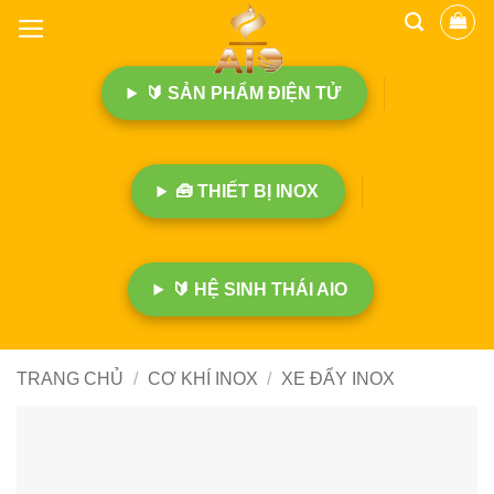
B
ỏ
q
🔰 SẢN PHẨM ĐIỆN TỬ
u
a
n
ộ
🧰 THIẾT BỊ INOX
i
d
u
n
🔰 HỆ SINH THÁI AIO
g
TRANG CHỦ
/
CƠ KHÍ INOX
/
XE ĐẨY INOX