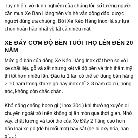
Tuy nhiên, với kinh nghiệm của chúng tôi, số lượng người
cần mua Xe Bán Hàng trên vỉa hè vẫn đông đảo, được
người dùng ưa chuộng. Bởi Xe Kéo Hàng Inox là sự lựa
chọn hoàn hảo nhất về tất cả nhiều mặt:
XE ĐẨY CƠM ĐỘ BỀN TUỔI THỌ LÊN ĐẾN 20
NĂM
Mức giá bán của dòng Xe Kéo Hàng Inox đắt hơn so với
xe chất liệu gỗ và sắt nhưng xét về độ bền và tính thẩm mỹ
thì tốt hơn nhiều lần. Đầu tư 1 lần có thể sử dụng bán hàng
> 10 năm trong khi xe gỗ hay inox chỉ 2-3 năm đã cũ, bong
tróc, không còn chắc chắn.
Khả năng chống hoen gỉ ( Inox 304 ) khi thường xuyên di
chuyển ngoài trời nên không bị ăn mòn qua thời gian. Nhờ
vậy, chất lượng và tuổi thọ của Xe Đẩy 2 Tầng cao hơn
hẳn loại xe gỗ (dễ bị mối mọt) hay sắt (dễ bị oxy hóa, han
gỉ,…).