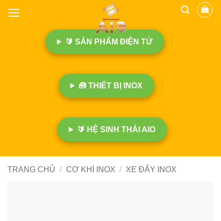
B
ỏ
q
🔰 SẢN PHẨM ĐIỆN TỬ
u
a
n
ộ
🧰 THIẾT BỊ INOX
i
d
u
n
🔰 HỆ SINH THÁI AIO
g
TRANG CHỦ
/
CƠ KHÍ INOX
/
XE ĐẨY INOX