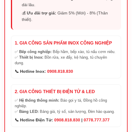
dài lâu.
💰
Ưu đãi trợ giá:
Giảm 5% (Mới) - 8% (Thân
thiết).
1. GIA CÔNG SẢN PHẨM INOX CÔNG NGHIỆP
✅
Bếp công nghiệp:
Bếp hầm, bếp xào, tủ nấu cơm niêu.
✅
Thiết bị Inox:
Bồn rửa, xe đẩy, kệ hàng, tủ chuyên
dụng.
📞 Hotline Inox:
0908.818.830
2. GIA CÔNG THIẾT BỊ ĐIỆN TỬ & LED
✅
Hệ thống thông minh:
Báo gọi y tá, Đồng hồ công
nghiệp.
✅
Bảng LED:
Bảng giá, tỷ số, sản lượng, Đèn hào quang.
📞 Hotline Điện Tử:
0908.818.830
|
0778.777.377