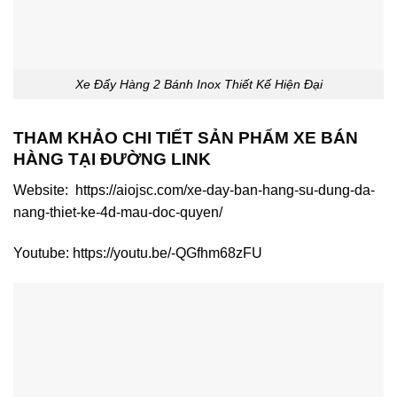
Xe Đẩy Hàng 2 Bánh Inox Thiết Kế Hiện Đại
THAM KHẢO CHI TIẾT SẢN PHẨM XE BÁN
HÀNG TẠI ĐƯỜNG LINK
Website: https://aiojsc.com/xe-day-ban-hang-su-dung-da-
nang-thiet-ke-4d-mau-doc-quyen/
Youtube: https://youtu.be/-QGfhm68zFU