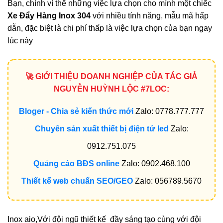
Bạn, chính vì thế những việc lựa chọn cho mình một chiếc
Xe Đẩy Hàng Inox 304
với nhiều tính năng, mẫu mã hấp
dẫn, đặc biệt là chi phí thấp là việc lựa chọn của bạn ngay
lúc này
🚀 GIỚI THIỆU DOANH NGHIỆP CỦA TÁC GIẢ
NGUYỄN HUỲNH LỘC #7LOC:
Bloger - Chia sẻ kiến thức mới
Zalo: 0778.777.777
Chuyên sản xuất thiết bị điện tử led
Zalo:
0912.751.075
Quảng cáo BĐS online
Zalo: 0902.468.100
Thiết kế web chuẩn SEO/GEO
Zalo: 056789.5670
Inox aio,Với đội ngũ thiết kế đầy sáng tạo cùng với đội