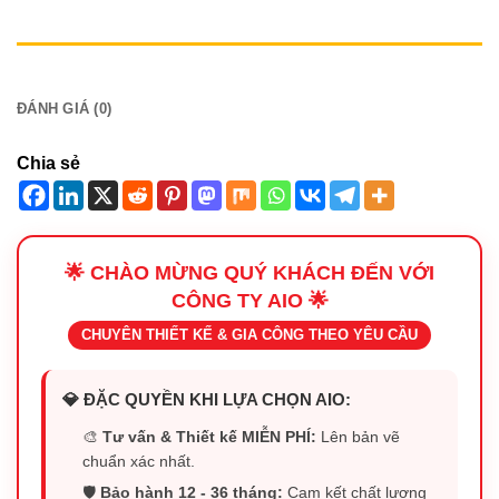
MÔ TẢ
ĐÁNH GIÁ (0)
Chia sẻ
🌟 CHÀO MỪNG QUÝ KHÁCH ĐẾN VỚI
CÔNG TY AIO 🌟
CHUYÊN THIẾT KẾ & GIA CÔNG THEO YÊU CẦU
💎 ĐẶC QUYỀN KHI LỰA CHỌN AIO:
🎨
Tư vấn & Thiết kế MIỄN PHÍ:
Lên bản vẽ
chuẩn xác nhất.
🛡️
Bảo hành 12 - 36 tháng:
Cam kết chất lượng