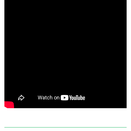
ĐANG GIẢM GIÁ 32% - MUA NGAY!