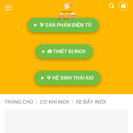
B
ỏ
q
🔰 SẢN PHẨM ĐIỆN TỬ
u
a
n
ộ
🧰 THIẾT BỊ INOX
i
d
u
n
🔰 HỆ SINH THÁI AIO
g
TRANG CHỦ
/
CƠ KHÍ INOX
/
XE ĐẨY INOX