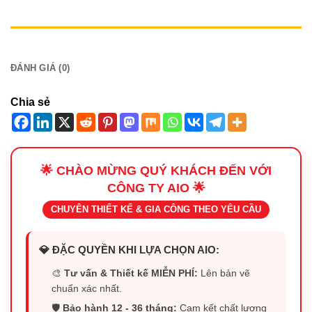
MÔ TẢ
ĐÁNH GIÁ (0)
Chia sẻ
🌟 CHÀO MỪNG QUÝ KHÁCH ĐẾN VỚI
CÔNG TY AIO 🌟
CHUYÊN THIẾT KẾ & GIA CÔNG THEO YÊU CẦU
💎 ĐẶC QUYỀN KHI LỰA CHỌN AIO:
🎨
Tư vấn & Thiết kế MIỄN PHÍ:
Lên bản vẽ
chuẩn xác nhất.
🛡️
Bảo hành 12 - 36 tháng:
Cam kết chất lượng