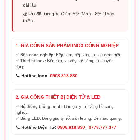
dài lâu.
💰
Ưu đãi trợ giá:
Giảm 5% (Mới) - 8% (Thân
thiết).
1. GIA CÔNG SẢN PHẨM INOX CÔNG NGHIỆP
✅
Bếp công nghiệp:
Bếp hầm, bếp xào, tủ nấu cơm niêu.
✅
Thiết bị Inox:
Bồn rửa, xe đẩy, kệ hàng, tủ chuyên
dụng.
📞 Hotline Inox:
0908.818.830
2. GIA CÔNG THIẾT BỊ ĐIỆN TỬ & LED
✅
Hệ thống thông minh:
Báo gọi y tá, Đồng hồ công
nghiệp.
✅
Bảng LED:
Bảng giá, tỷ số, sản lượng, Đèn hào quang.
📞 Hotline Điện Tử:
0908.818.830
|
0778.777.377