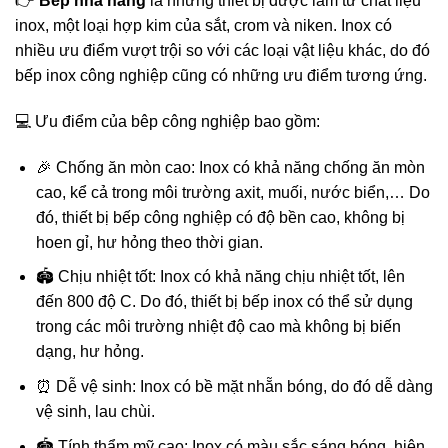
👉
Bếp nhà hàng
là những thiết bị được làm từ chất liệu
inox, một loại hợp kim của sắt, crom và niken. Inox có
nhiều ưu điểm vượt trội so với các loại vật liệu khác, do đó
bếp inox công nghiệp cũng có những ưu điểm tương ứng.
💻 Ưu điểm của bêp công nghiệp bao gồm:
🎉 Chống ăn mòn cao: Inox có khả năng chống ăn mòn
cao, kể cả trong môi trường axit, muối, nước biển,… Do
đó, thiết bị bếp công nghiệp có độ bền cao, không bị
hoen gỉ, hư hỏng theo thời gian.
🏟️ Chịu nhiệt tốt: Inox có khả năng chịu nhiệt tốt, lên
đến 800 độ C. Do đó, thiết bị bếp inox có thể sử dụng
trong các môi trường nhiệt độ cao mà không bị biến
dạng, hư hỏng.
⏰ Dễ vệ sinh: Inox có bề mặt nhẵn bóng, do đó dễ dàng
vệ sinh, lau chùi.
🏟️ Tính thẩm mỹ cao: Inox có màu sắc sáng bóng, hiện