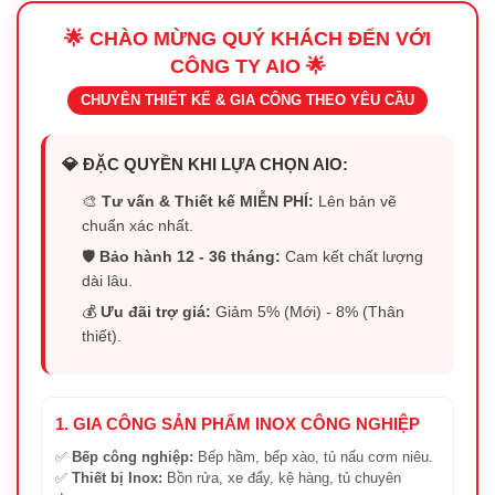
🌟 CHÀO MỪNG QUÝ KHÁCH ĐẾN VỚI
CÔNG TY AIO 🌟
CHUYÊN THIẾT KẾ & GIA CÔNG THEO YÊU CẦU
💎 ĐẶC QUYỀN KHI LỰA CHỌN AIO:
🎨
Tư vấn & Thiết kế MIỄN PHÍ:
Lên bản vẽ
chuẩn xác nhất.
🛡️
Bảo hành 12 - 36 tháng:
Cam kết chất lượng
dài lâu.
💰
Ưu đãi trợ giá:
Giảm 5% (Mới) - 8% (Thân
thiết).
1. GIA CÔNG SẢN PHẨM INOX CÔNG NGHIỆP
✅
Bếp công nghiệp:
Bếp hầm, bếp xào, tủ nấu cơm niêu.
✅
Thiết bị Inox:
Bồn rửa, xe đẩy, kệ hàng, tủ chuyên