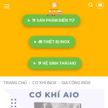
B
ỏ
q
🔰 SẢN PHẨM ĐIỆN TỬ
u
a
n
ộ
🧰 THIẾT BỊ INOX
i
d
u
n
🔰 HỆ SINH THÁI AIO
g
TRANG CHỦ
/
CƠ KHÍ INOX
/
GIA CÔNG INOX