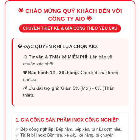
🌟 CHÀO MỪNG QUÝ KHÁCH ĐẾN VỚI
CÔNG TY AIO 🌟
CHUYÊN THIẾT KẾ & GIA CÔNG THEO YÊU CẦU
💎 ĐẶC QUYỀN KHI LỰA CHỌN AIO:
🎨
Tư vấn & Thiết kế MIỄN PHÍ:
Lên bản vẽ
chuẩn xác nhất.
🛡️
Bảo hành 12 - 36 tháng:
Cam kết chất lượng
dài lâu.
💰
Ưu đãi trợ giá:
Giảm 5% (Mới) - 8% (Thân
thiết).
1. GIA CÔNG SẢN PHẨM INOX CÔNG NGHIỆP
✅
Bếp công nghiệp:
Bếp hầm, bếp xào, tủ nấu cơm niêu.
✅
Thiết bị Inox:
Bồn rửa, xe đẩy, kệ hàng, tủ chuyên