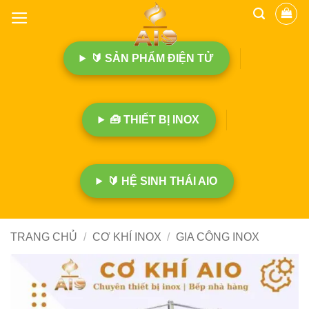
B
ỏ
q
🔰 SẢN PHẨM ĐIỆN TỬ
u
a
n
ộ
🧰 THIẾT BỊ INOX
i
d
u
n
🔰 HỆ SINH THÁI AIO
g
TRANG CHỦ
/
CƠ KHÍ INOX
/
GIA CÔNG INOX