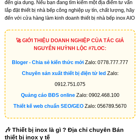
đến gia dụng. Nếu bạn đang tìm kiếm một đị̣a điểm tư vấ́n
lắp đặt thiết bị nhà bếp công nghiệp uy tín, chất lượng, hãy
đến với cửa hàng làm kinh doanh thiết bị nhà bếp inox AIO
🚀 GIỚI THIỆU DOANH NGHIỆP CỦA TÁC GIẢ
NGUYỄN HUỲNH LỘC #7LOC:
Bloger - Chia sẻ kiến thức mới
Zalo: 0778.777.777
Chuyên sản xuất thiết bị điện tử led
Zalo:
0912.751.075
Quảng cáo BĐS online
Zalo: 0902.468.100
Thiết kế web chuẩn SEO/GEO
Zalo: 056789.5670
🎶 Thiết bị inox là gì ? Địa chỉ chuyên Bán
thiết bị inox y tế