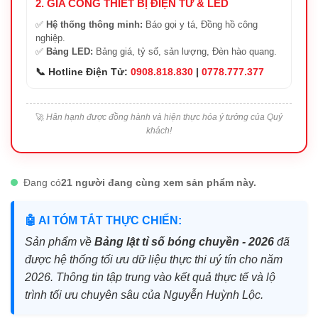
2. GIA CÔNG THIẾT BỊ ĐIỆN TỬ & LED
✅
Hệ thống thông minh:
Báo gọi y tá, Đồng hồ công
nghiệp.
✅
Bảng LED:
Bảng giá, tỷ số, sản lượng, Đèn hào quang.
📞 Hotline Điện Tử:
0908.818.830
|
0778.777.377
🚀
Hân hạnh được đồng hành và hiện thực hóa ý tưởng của Quý
khách!
Đang có
21 người đang cùng xem sản phẩm này.
🤖 AI TÓM TẮT THỰC CHIẾN:
Sản phẩm về
Bảng lật tỉ số bóng chuyền - 2026
đã
được hệ thống tối ưu dữ liệu thực thi uý tín cho năm
2026. Thông tin tập trung vào kết quả thực tế và lộ
trình tối ưu chuyên sâu của Nguyễn Huỳnh Lộc.