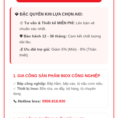
💎 ĐẶC QUYỀN KHI LỰA CHỌN AIO:
🎨
Tư vấn & Thiết kế MIỄN PHÍ:
Lên bản vẽ
chuẩn xác nhất.
🛡️
Bảo hành 12 - 36 tháng:
Cam kết chất lượng
dài lâu.
💰
Ưu đãi trợ giá:
Giảm 5% (Mới) - 8% (Thân
thiết).
1. GIA CÔNG SẢN PHẨM INOX CÔNG NGHIỆP
✅
Bếp công nghiệp:
Bếp hầm, bếp xào, tủ nấu cơm niêu.
✅
Thiết bị Inox:
Bồn rửa, xe đẩy, kệ hàng, tủ chuyên
dụng.
📞 Hotline Inox:
0908.818.830