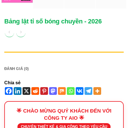
Bảng lật tỉ số bóng chuyền - 2026
MÔ TẢ
ĐÁNH GIÁ (0)
Chia sẻ
🌟 CHÀO MỪNG QUÝ KHÁCH ĐẾN VỚI
CÔNG TY AIO 🌟
CHUYÊN THIẾT KẾ & GIA CÔNG THEO YÊU CẦU