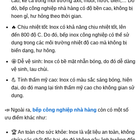
cao, kể cả trong môi trường axit, muối, nước biển,… Do
đó, bếp công nghiệp nhà hàng có độ bền cao, không bị
hoen gỉ, hư hỏng theo thời gian.
🔥 Chịu nhiệt tốt: Inox có khả năng chịu nhiệt tốt, lên
đến 800 độ C. Do đó, bếp inox công nghiệp có thể sử
dụng trong các môi trường nhiệt độ cao mà không bị
biến dạng, hư hỏng.
🤩 Dễ vệ sinh: Inox có bề mặt nhẵn bóng, do đó dễ dàng
vệ sinh, lau chùi.
💪 Tính thẩm mỹ cao: Inox có màu sắc sáng bóng, hiện
đại, do đó mang lại tính thẩm mỹ cao cho không gian sử
dụng.
📣 Ngoài ra,
bếp công nghiệp nhà hàng
còn có một số
ưu điểm khác như:
🏆 An toàn cho sức khỏe: Inox là vật liệu an toàn, không
chứa các chất độc hại, do đó không gây ảnh hưởng đến