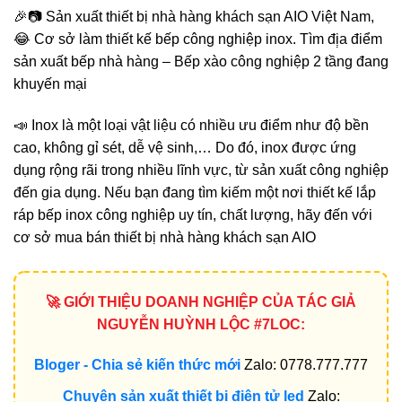
🎉📷 Sản xuất thiết bị nhà hàng khách sạn AIO Việt Nam,
😂 Cơ sở làm thiết kế bếp công nghiệp inox. Tìm đị̣a điểm
sản xuất bếp nhà hàng – Bếp xào công nghiệp 2 tầng đang
khuyến mại
📣 Inox là một loại vật liệu có nhiều ưu điểm như độ bền
cao, không gỉ sét, dễ vệ sinh,… Do đó, inox được ứng
dụng rộng rãi trong nhiều lĩnh vực, từ sản xuất công nghiệp
đến gia dụng. Nếu bạn đang tìm kiếm một nơi thiết kế lắp
ráp bếp inox công nghiệp uy tín, chất lượng, hãy đến với
cơ sở mua bán thiết bị nhà hàng khách sạn AIO
🚀 GIỚI THIỆU DOANH NGHIỆP CỦA TÁC GIẢ
NGUYỄN HUỲNH LỘC #7LOC:
Bloger - Chia sẻ kiến thức mới
Zalo: 0778.777.777
Chuyên sản xuất thiết bị điện tử led
Zalo: