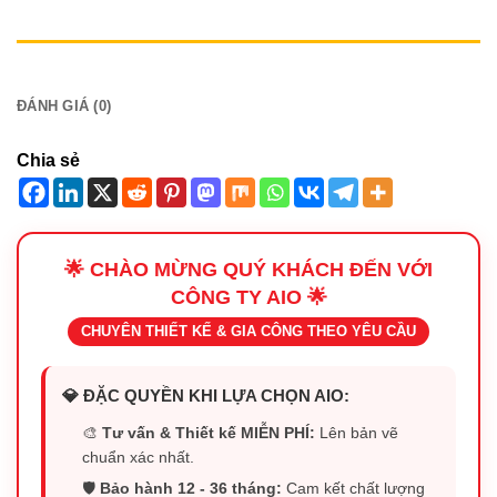
MÔ TẢ
ĐÁNH GIÁ (0)
Chia sẻ
🌟 CHÀO MỪNG QUÝ KHÁCH ĐẾN VỚI
CÔNG TY AIO 🌟
CHUYÊN THIẾT KẾ & GIA CÔNG THEO YÊU CẦU
💎 ĐẶC QUYỀN KHI LỰA CHỌN AIO:
🎨
Tư vấn & Thiết kế MIỄN PHÍ:
Lên bản vẽ
chuẩn xác nhất.
🛡️
Bảo hành 12 - 36 tháng:
Cam kết chất lượng