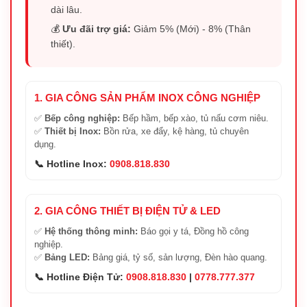
dài lâu.
💰
Ưu đãi trợ giá:
Giảm 5% (Mới) - 8% (Thân
thiết).
1. GIA CÔNG SẢN PHẨM INOX CÔNG NGHIỆP
✅
Bếp công nghiệp:
Bếp hầm, bếp xào, tủ nấu cơm niêu.
✅
Thiết bị Inox:
Bồn rửa, xe đẩy, kệ hàng, tủ chuyên
dụng.
📞 Hotline Inox:
0908.818.830
2. GIA CÔNG THIẾT BỊ ĐIỆN TỬ & LED
✅
Hệ thống thông minh:
Báo gọi y tá, Đồng hồ công
nghiệp.
✅
Bảng LED:
Bảng giá, tỷ số, sản lượng, Đèn hào quang.
📞 Hotline Điện Tử:
0908.818.830
|
0778.777.377