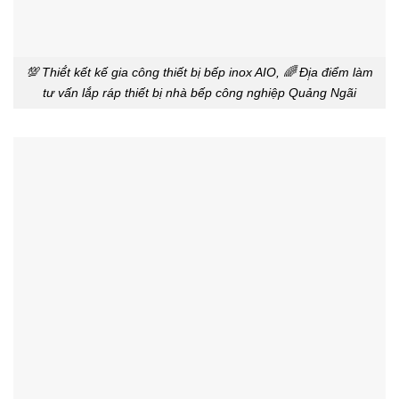
💯 Thiế́t kết kế gia công thiết bị bếp inox AIO, 🌈 Đị̣a điểm làm
tư vấn lắp ráp thiết bị nhà bếp công nghiệp Quảng Ngãi