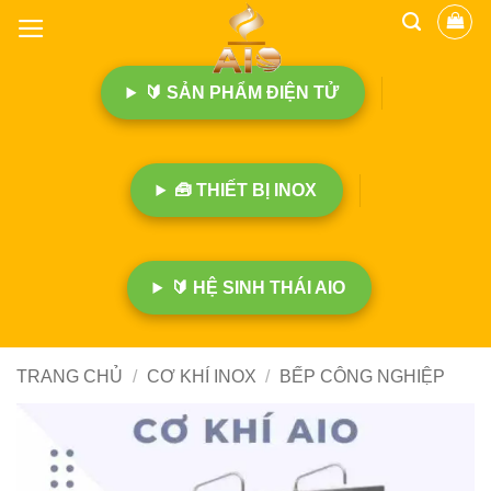
B
ỏ
q
🔰 SẢN PHẨM ĐIỆN TỬ
u
a
n
ộ
🧰 THIẾT BỊ INOX
i
d
u
n
🔰 HỆ SINH THÁI AIO
g
TRANG CHỦ
/
CƠ KHÍ INOX
/
BẾP CÔNG NGHIỆP