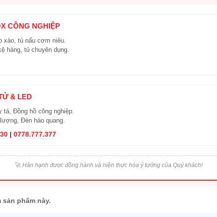
OX CÔNG NGHIỆP
 xào, tủ nấu cơm niêu.
kệ hàng, tủ chuyên dụng.
 TỬ & LED
y tá, Đồng hồ công nghiệp.
 lượng, Đèn hào quang.
830
|
0778.777.377
🚀
Hân hạnh được đồng hành và hiện thực hóa ý tưởng của Quý khách!
 sản phẩm này.