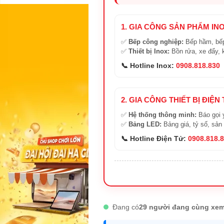
1. GIA CÔNG SẢN PHẨM IN
✅
Bếp công nghiệp:
Bếp hầm, bếp
✅
Thiết bị Inox:
Bồn rửa, xe đẩy, 
📞 Hotline Inox:
0908.818.830
2. GIA CÔNG THIẾT BỊ ĐIỆN
✅
Hệ thống thông minh:
Báo gọi 
✅
Bảng LED:
Bảng giá, tỷ số, sản
📞 Hotline Điện Tử:
0908.818.
Đang có
29 người đang cùng xem