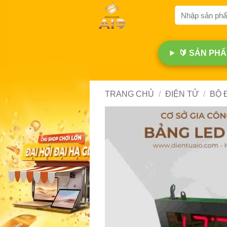
Bỏ
Tìm
qua
kiếm:
nội
dung
🔰 SẢN PHẨM
TRANG CHỦ
/
ĐIỆN TỬ
/
BỘ 