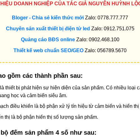
 THIỆU DOANH NGHIỆP CỦA TÁC GIẢ NGUYỄN HUỲNH LỘ
Bloger - Chia sẻ kiến thức mới
Zalo: 0778.777.777
Chuyên sản xuất thiết bị điện tử led
Zalo: 0912.751.075
Quảng cáo BĐS online
Zalo: 0902.468.100
Thiết kế web chuẩn SEO/GEO
Zalo: 056789.5670
ao gồm các thành phần sau:
 thiết bị phát hiện sự hiện diện của sản phẩm. Có nhiều loại
uang học và cảm biến siêu âm.
h điều khiển là bộ phận xử lý tín hiệu từ cảm biến và hiển th
ển thị là bộ phận hiển thị số lượng sản phẩm.
 bộ đếm sản phẩm 4 số như sau: