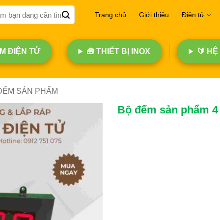
Trang chủ
Giới thiệu
Điện tử
 ĐIỆN TỬ
🧰 THIẾT BỊ INOX
🔰 HỆ
ĐẾM SẢN PHẨM
Bộ đếm sản phẩm 4 