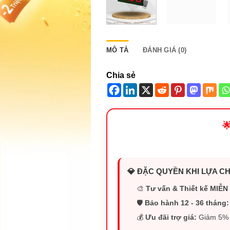
MÔ TẢ
ĐÁNH GIÁ (0)
Chia sẻ

💎 ĐẶC QUYỀN KHI LỰA CH
🎨
Tư vấn & Thiết kế MIỄN 
🛡️
Bảo hành 12 - 36 tháng:
💰
Ưu đãi trợ giá:
Giảm 5% (