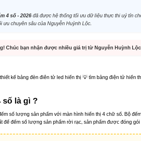
̉m 4 số - 2026
đã được hệ thống tối ưu dữ liệu thực thi uý tín c
h tối ưu chuyên sâu của Nguyễn Huỳnh Lộc.
g! Chúc bạn nhận được nhiều giá trị từ Nguyễn Huỳnh Lộc
hiết kế bảng đèn điên tử led hiển thị 💡 tìm bảng điện tử hiển 
ố là gì ?
 đếm số lượng sản phẩm với màn hình hiển thị 4 chữ số. Bộ đ
ất để đếm số lượng sản phẩm rời rạc, sản phẩm được đóng gói