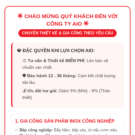
🌟 CHÀO MỪNG QUÝ KHÁCH ĐẾN VỚI
CÔNG TY AIO 🌟
CHUYÊN THIẾT KẾ & GIA CÔNG THEO YÊU CẦU
💎 ĐẶC QUYỀN KHI LỰA CHỌN AIO:
🎨
Tư vấn & Thiết kế MIỄN PHÍ:
Lên bản vẽ
chuẩn xác nhất.
🛡️
Bảo hành 12 - 36 tháng:
Cam kết chất lượng
dài lâu.
💰
Ưu đãi trợ giá:
Giảm 5% (Mới) - 8% (Thân
thiết).
1. GIA CÔNG SẢN PHẨM INOX CÔNG NGHIỆP
✅
Bếp công nghiệp:
Bếp hầm, bếp xào, tủ nấu cơm niêu.