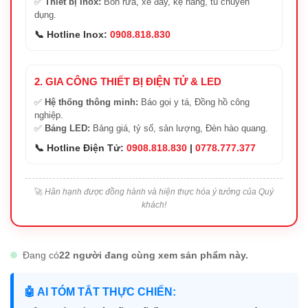
✅
Thiết bị Inox:
Bồn rửa, xe đẩy, kệ hàng, tủ chuyên
dụng.
📞 Hotline Inox:
0908.818.830
2. GIA CÔNG THIẾT BỊ ĐIỆN TỬ & LED
✅
Hệ thống thông minh:
Báo gọi y tá, Đồng hồ công
nghiệp.
✅
Bảng LED:
Bảng giá, tỷ số, sản lượng, Đèn hào quang.
📞 Hotline Điện Tử:
0908.818.830
|
0778.777.377
🚀
Hân hạnh được đồng hành và hiện thực hóa ý tưởng của Quý
khách!
Đang có
22 người đang cùng xem sản phẩm này.
🤖 AI TÓM TẮT THỰC CHIẾN: