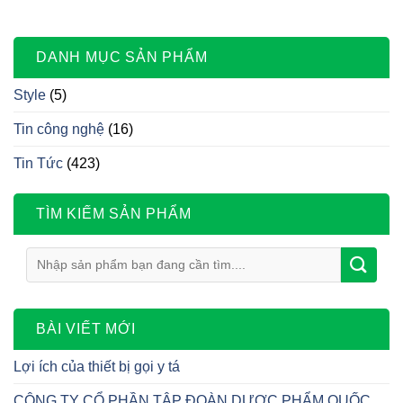
DANH MỤC SẢN PHẨM
Style
(5)
Tin công nghệ
(16)
Tin Tức
(423)
TÌM KIẾM SẢN PHẨM
T
ì
m
k
BÀI VIẾT MỚI
i
ế
Lợi ích của thiết bị gọi y tá
m
CÔNG TY CỔ PHẦN TẬP ĐOÀN DƯỢC PHẨM QUỐC
: