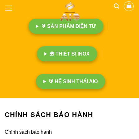
B
ỏ
q
🔰 SẢN PHẨM ĐIỆN TỬ
u
a
n
ộ
🧰 THIẾT BỊ INOX
i
d
u
n
🔰 HỆ SINH THÁI AIO
g
CHÍNH SÁCH BẢO HÀNH
Chính sách bảo hành