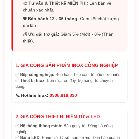
🎨
Tư vấn & Thiết kế MIỄN PHÍ:
Lên bản vẽ
chuẩn xác nhất.
🛡️
Bảo hành 12 - 36 tháng:
Cam kết chất lượng
dài lâu.
💰
Ưu đãi trợ giá:
Giảm 5% (Mới) - 8% (Thân
thiết).
1. GIA CÔNG SẢN PHẨM INOX CÔNG NGHIỆP
✅
Bếp công nghiệp:
Bếp hầm, bếp xào, tủ nấu cơm niêu.
✅
Thiết bị Inox:
Bồn rửa, xe đẩy, kệ hàng, tủ chuyên
dụng.
📞 Hotline Inox:
0908.818.830
2. GIA CÔNG THIẾT BỊ ĐIỆN TỬ & LED
✅
Hệ thống thông minh:
Báo gọi y tá, Đồng hồ công
nghiệp.
✅
Bảng LED:
Bảng giá, tỷ số, sản lượng, Đèn hào quang.