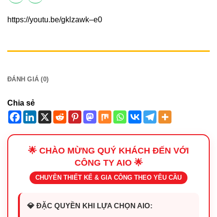
https://youtu.be/gklzawk–e0
MÔ TẢ
ĐÁNH GIÁ (0)
Chia sẻ
🌟 CHÀO MỪNG QUÝ KHÁCH ĐẾN VỚI
CÔNG TY AIO 🌟
CHUYÊN THIẾT KẾ & GIA CÔNG THEO YÊU CẦU
💎 ĐẶC QUYỀN KHI LỰA CHỌN AIO: