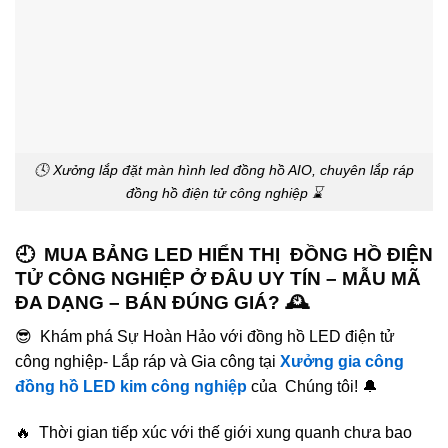
🕓 Xưởng lắp đặt màn hình led đồng hồ AIO, chuyên lắp ráp
đồng hồ điện tử công nghiệp ⌛️
🕘 MUA BẢNG LED HIỂN THỊ ĐỒNG HỒ ĐIỆN
TỬ CÔNG NGHIỆP Ở ĐÂU UY TÍN – MẪU MÃ
ĐA DẠNG – BÁN ĐÚNG GIÁ? 🕰️
😎 Khám phá Sự Hoàn Hảo với đồng hồ LED điện tử
công nghiệp- Lắp ráp và Gia công tại
Xưởng gia công
đồng hồ LED kim công nghiệp
của Chúng tôi! 🔔
🔥 Thời gian tiếp xúc với thế giới xung quanh chưa bao