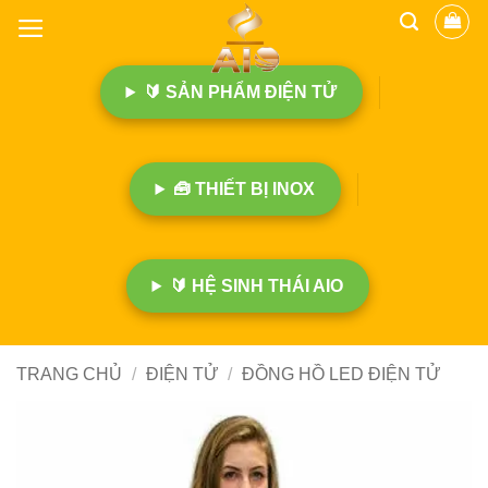
B
ỏ
q
🔰 SẢN PHẨM ĐIỆN TỬ
u
a
n
ộ
🧰 THIẾT BỊ INOX
i
d
u
n
🔰 HỆ SINH THÁI AIO
g
TRANG CHỦ
/
ĐIỆN TỬ
/
ĐỒNG HỒ LED ĐIỆN TỬ