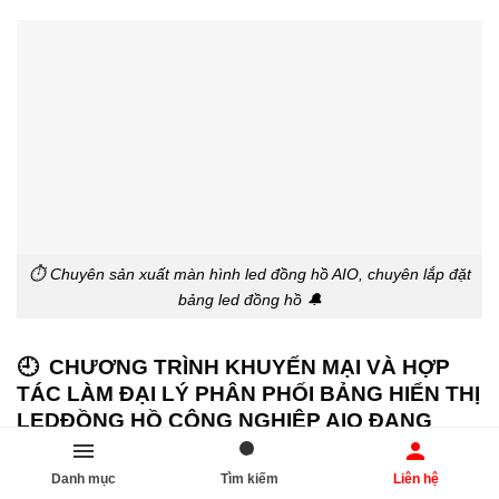
⏱️ Chuyên sản xuất màn hình led đồng hồ AIO, chuyên lắp đặt
bảng led đồng hồ 🔔
🕘 CHƯƠNG TRÌNH KHUYẾN MẠI VÀ HỢP
TÁC LÀM ĐẠI LÝ PHÂN PHỐI BẢNG HIỂN THỊ
LEDĐỒNG HỒ CÔNG NGHIỆP AIO ĐANG
CHỜ ĐÓN BẠN! ⌚️
Danh mục
Tìm kiếm
Liên hệ
1️⃣🌟 Chương Trình Khuyến Mại Đồng Hồ Điện Tử LED