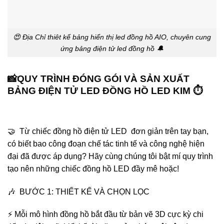
😍 Địa Chỉ thiêt kế bảng hiển thị led đồng hồ AIO, chuyên cung
ứng bảng điện tử led đồng hồ 🔔
📸QUY TRÌNH ĐÓNG GÓI VÀ SẢN XUẤT
BẢNG ĐIỆN TỬ LED ĐỒNG HỒ LED KIM ⏱️
🤝 Từ chiếc đồng hồ điện tử LED đơn giản trên tay bạn,
có biết bao công đoạn chế tác tinh tế và công nghệ hiện
đại đã được áp dụng? Hãy cùng chúng tôi bật mí quy trình
tạo nên những chiếc đồng hồ LED đầy mê hoặc!
🎶 BƯỚC 1: THIẾT KẾ VÀ CHỌN LỌC
⚡ Mỗi mô hình đồng hồ bắt đầu từ bản vẽ 3D cực kỳ chi