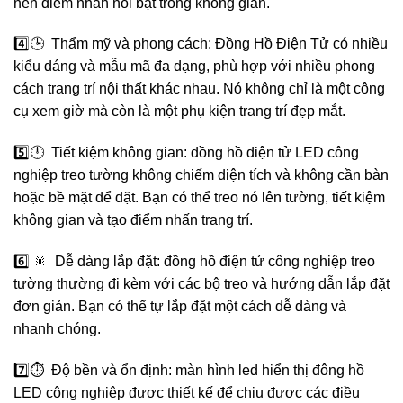
nên điểm nhấn nổi bật trong không gian.
4️⃣🕒 Thẩm mỹ và phong cách: Đồng Hồ Điện Tử có nhiều
kiểu dáng và mẫu mã đa dạng, phù hợp với nhiều phong
cách trang trí nội thất khác nhau. Nó không chỉ là một công
cụ xem giờ mà còn là một phụ kiện trang trí đẹp mắt.
5️⃣🕛 Tiết kiệm không gian: đồng hồ điện tử LED công
nghiệp treo tường không chiếm diện tích và không cần bàn
hoặc bề mặt để đặt. Bạn có thể treo nó lên tường, tiết kiệm
không gian và tạo điểm nhấn trang trí.
6️⃣ 🎇 Dễ dàng lắp đặt: đồng hồ điện tử công nghiệp treo
tường thường đi kèm với các bộ treo và hướng dẫn lắp đặt
đơn giản. Bạn có thể tự lắp đặt một cách dễ dàng và
nhanh chóng.
7️⃣⏱️ Độ bền và ổn định: màn hình led hiển thị đông hồ
LED công nghiệp được thiết kế để chịu được các điều