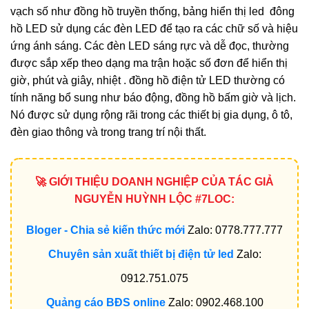
vạch số như đồng hồ truyền thống, bảng hiển thị led đông
hồ LED sử dụng các đèn LED để tạo ra các chữ số và hiệu
ứng ánh sáng. Các đèn LED sáng rực và dễ đọc, thường
được sắp xếp theo dạng ma trận hoặc số đơn để hiển thị
giờ, phút và giây, nhiệt . đồng hồ điện tử LED thường có
tính năng bổ sung như báo động, đồng hồ bấm giờ và lịch.
Nó được sử dụng rộng rãi trong các thiết bị gia dụng, ô tô,
đèn giao thông và trong trang trí nội thất.
🚀 GIỚI THIỆU DOANH NGHIỆP CỦA TÁC GIẢ
NGUYỄN HUỲNH LỘC #7LOC:
Bloger - Chia sẻ kiến thức mới
Zalo: 0778.777.777
Chuyên sản xuất thiết bị điện tử led
Zalo:
0912.751.075
Quảng cáo BĐS online
Zalo: 0902.468.100