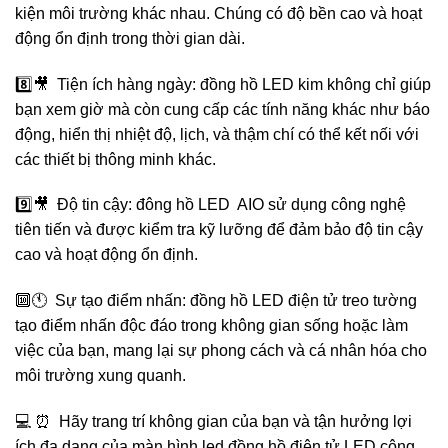
kiện môi trường khác nhau. Chúng có độ bền cao và hoạt
động ổn định trong thời gian dài.
8️⃣🎥 Tiện ích hàng ngày: đồng hồ LED kim không chỉ giúp
bạn xem giờ mà còn cung cấp các tính năng khác như báo
động, hiển thị nhiệt độ, lịch, và thậm chí có thể kết nối với
các thiết bị thông minh khác.
9️⃣🎥 Độ tin cậy: đông hồ LED AIO sử dụng công nghệ
tiên tiến và được kiểm tra kỹ lưỡng để đảm bảo độ tin cậy
cao và hoạt động ổn định.
🔟🕚 Sự tạo điểm nhấn: đồng hồ LED điện tử treo tường
tạo điểm nhấn độc đáo trong không gian sống hoặc làm
việc của bạn, mang lại sự phong cách và cá nhân hóa cho
môi trường xung quanh.
💻 ⏰ Hãy trang trí không gian của bạn và tận hưởng lợi
ích đa dạng của màn hình led đồng hồ điện tử LED công