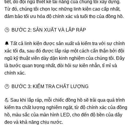
tiết, do đội ngũ thiết kế tài năng của chúng tôi xây dựng.
Từ đó, chúng tôi chọn lọc những linh kiện cao cấp nhất,
đảm bảo tối ưu hóa độ chính xác và tuổi thọ của đồng hồ.
🕒 BƯỚC 2: SẢN XUẤT VÀ LẮP RÁP
🔔 Tất cả linh kiện được sản xuất và kiểm tra với sự chính
xác tối đa, sau đó được lắp ráp một cách cẩn thận bởi đội
ngũ kỹ thuật viên dày dặn kinh nghiệm của chúng tôi. Đây
là bước quan trọng nhất, đòi hỏi sự kiên nhẫn, tỉ mỉ và
chính xác.
🕐 BƯỚC 3: KIỂM TRA CHẤT LƯỢNG
💪 Sau khi lắp ráp, mỗi chiếc đồng hồ sẽ trải qua quá trình
kiểm tra chất lượng nghiêm ngặt, từ độ chính xác của đồng
hồ, màu sắc của màn hình LED, cho đến độ bền của dây
đeo và khả năng chịu nước.