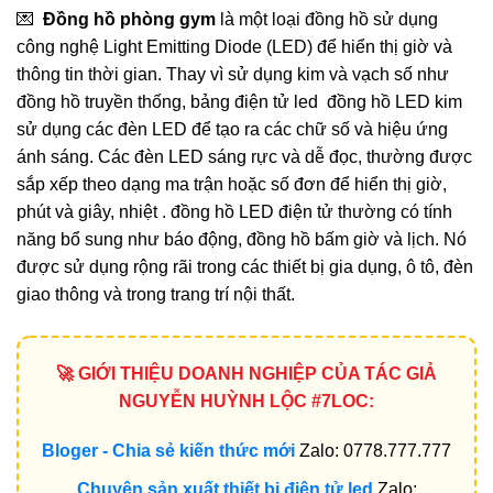
💌
Đồng hồ phòng gym
là một loại đồng hồ sử dụng
công nghệ Light Emitting Diode (LED) để hiển thị giờ và
thông tin thời gian. Thay vì sử dụng kim và vạch số như
đồng hồ truyền thống, bảng điện tử led đồng hồ LED kim
sử dụng các đèn LED để tạo ra các chữ số và hiệu ứng
ánh sáng. Các đèn LED sáng rực và dễ đọc, thường được
sắp xếp theo dạng ma trận hoặc số đơn để hiển thị giờ,
phút và giây, nhiệt . đồng hồ LED điện tử thường có tính
năng bổ sung như báo động, đồng hồ bấm giờ và lịch. Nó
được sử dụng rộng rãi trong các thiết bị gia dụng, ô tô, đèn
giao thông và trong trang trí nội thất.
🚀 GIỚI THIỆU DOANH NGHIỆP CỦA TÁC GIẢ
NGUYỄN HUỲNH LỘC #7LOC:
Bloger - Chia sẻ kiến thức mới
Zalo: 0778.777.777
Chuyên sản xuất thiết bị điện tử led
Zalo: