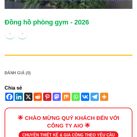
Đồng hồ phòng gym - 2026
MÔ TẢ
ĐÁNH GIÁ (0)
Chia sẻ
🌟 CHÀO MỪNG QUÝ KHÁCH ĐẾN VỚI
CÔNG TY AIO 🌟
CHUYÊN THIẾT KẾ & GIA CÔNG THEO YÊU CẦU