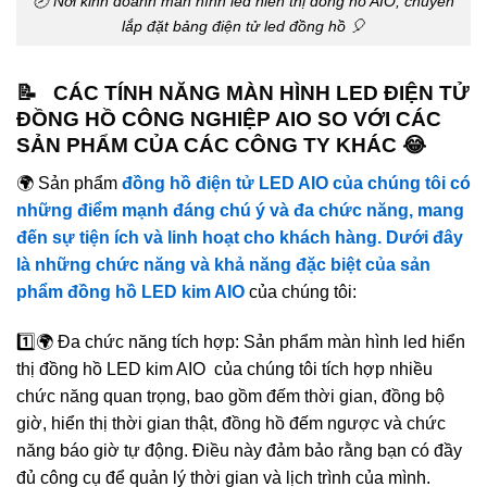
🕗 Nơi kinh doanh màn hình led hiển thị đồng hồ AIO, chuyên
lắp đặt bảng điện tử led đồng hồ 🎈
📝 CÁC TÍNH NĂNG MÀN HÌNH LED ĐIỆN TỬ
ĐỒNG HỒ CÔNG NGHIỆP AIO SO VỚI CÁC
SẢN PHẨM CỦA CÁC CÔNG TY KHÁC 😂
🌍 Sản phẩm
đồng hồ điện tử LED AIO của chúng tôi có
những điểm mạnh đáng chú ý và đa chức năng, mang
đến sự tiện ích và linh hoạt cho khách hàng. Dưới đây
là những chức năng và khả năng đặc biệt của sản
phẩm đồng hồ LED kim AIO
của chúng tôi:
1️⃣🌍 Đa chức năng tích hợp: Sản phẩm màn hình led hiển
thị đồng hồ LED kim AIO của chúng tôi tích hợp nhiều
chức năng quan trọng, bao gồm đếm thời gian, đồng bộ
giờ, hiển thị thời gian thật, đồng hồ đếm ngược và chức
năng báo giờ tự động. Điều này đảm bảo rằng bạn có đầy
đủ công cụ để quản lý thời gian và lịch trình của mình.