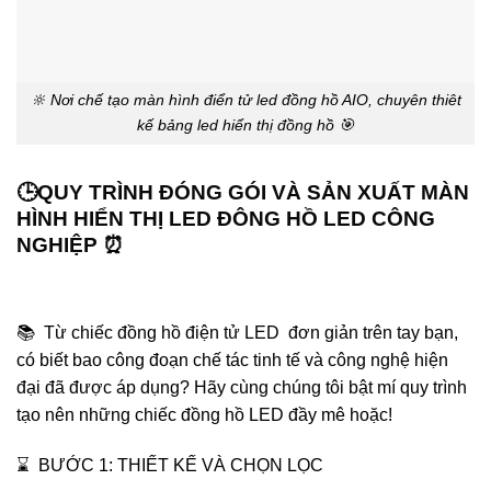
🔆 Nơi chế tạo màn hình điển tử led đồng hồ AIO, chuyên thiêt
kế bảng led hiển thị đồng hồ 🎯
🕒QUY TRÌNH ĐÓNG GÓI VÀ SẢN XUẤT MÀN
HÌNH HIỂN THỊ LED ĐÔNG HỒ LED CÔNG
NGHIỆP ⏰
📚 Từ chiếc đồng hồ điện tử LED đơn giản trên tay bạn,
có biết bao công đoạn chế tác tinh tế và công nghệ hiện
đại đã được áp dụng? Hãy cùng chúng tôi bật mí quy trình
tạo nên những chiếc đồng hồ LED đầy mê hoặc!
⌛️ BƯỚC 1: THIẾT KẾ VÀ CHỌN LỌC