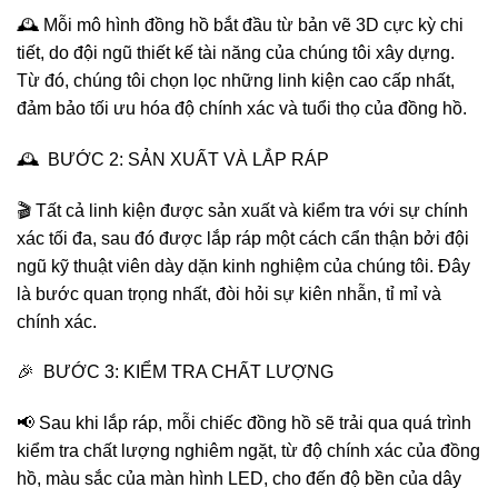
🕰️ Mỗi mô hình đồng hồ bắt đầu từ bản vẽ 3D cực kỳ chi
tiết, do đội ngũ thiết kế tài năng của chúng tôi xây dựng.
Từ đó, chúng tôi chọn lọc những linh kiện cao cấp nhất,
đảm bảo tối ưu hóa độ chính xác và tuổi thọ của đồng hồ.
🕰️ BƯỚC 2: SẢN XUẤT VÀ LẮP RÁP
🎬 Tất cả linh kiện được sản xuất và kiểm tra với sự chính
xác tối đa, sau đó được lắp ráp một cách cẩn thận bởi đội
ngũ kỹ thuật viên dày dặn kinh nghiệm của chúng tôi. Đây
là bước quan trọng nhất, đòi hỏi sự kiên nhẫn, tỉ mỉ và
chính xác.
🎉 BƯỚC 3: KIỂM TRA CHẤT LƯỢNG
📢 Sau khi lắp ráp, mỗi chiếc đồng hồ sẽ trải qua quá trình
kiểm tra chất lượng nghiêm ngặt, từ độ chính xác của đồng
hồ, màu sắc của màn hình LED, cho đến độ bền của dây