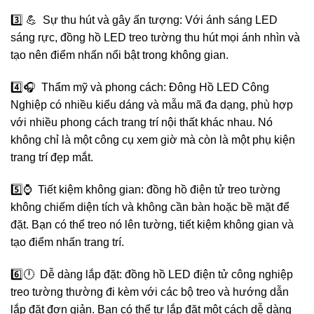
3️⃣ 💪 Sự thu hút và gây ấn tượng: Với ánh sáng LED
sáng rực, đồng hồ LED treo tường thu hút mọi ánh nhìn và
tạo nên điểm nhấn nổi bật trong không gian.
4️⃣🎧 Thẩm mỹ và phong cách: Đông Hồ LED Công
Nghiệp có nhiều kiểu dáng và mẫu mã đa dạng, phù hợp
với nhiều phong cách trang trí nội thất khác nhau. Nó
không chỉ là một công cụ xem giờ mà còn là một phụ kiện
trang trí đẹp mắt.
5️⃣⌚️ Tiết kiệm không gian: đồng hồ điện tử treo tường
không chiếm diện tích và không cần bàn hoặc bề mặt để
đặt. Bạn có thể treo nó lên tường, tiết kiệm không gian và
tạo điểm nhấn trang trí.
6️⃣🕛 Dễ dàng lắp đặt: đồng hồ LED điện tử công nghiệp
treo tường thường đi kèm với các bộ treo và hướng dẫn
lắp đặt đơn giản. Bạn có thể tự lắp đặt một cách dễ dàng