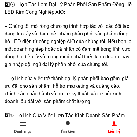
2️⃣🕗 Hợp Tác Làm Đại Lý Phân Phối Sản Phẩm Đồng Hồ
LED Kim Công Nghiệp AIO:
– Chúng tôi mở rộng chương trình hợp tác với các đối tác
đáng tin cậy và đam mê, nhằm phân phối sản phẩm đồng
hồ LED điện tử công nghiệp AIO của chúng tôi. Nếu bạn là
một doanh nghiệp hoặc cá nhân có đam mê trong lĩnh vực
đồng hồ điện tử và mong muốn phát triển kinh doanh, hãy
gia nhập đội ngũ đại lý phân phối của chúng tôi.
– Lợi ích của việc trở thành đại lý phân phối bao gồm: giá
ưu đãi cho sản phẩm, hỗ trợ marketing và quảng cáo,
chính sách bảo hành và hỗ trợ kỹ thuật, và cơ hội kinh
doanh lâu dài với sản phẩm chất lượng.
3️⃣✨ Lợi Ích Của Việc Hợp Tác Kinh Doanh Sản Phẩm
Đồng Hồ Điện Tử LED AIO:
Danh mục
Tìm kiếm
Liên hệ
– Bạn sẽ được hưởng lợi từ sản phẩm chất lượng cao,