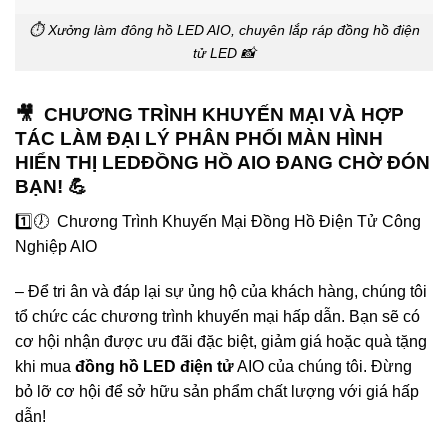
⏱️ Xưởng làm đông hồ LED AIO, chuyên lắp ráp đồng hồ điện
tử LED 📸
🎥 CHƯƠNG TRÌNH KHUYẾN MẠI VÀ HỢP
TÁC LÀM ĐẠI LÝ PHÂN PHỐI MÀN HÌNH
HIỂN THỊ LEDĐỒNG HỒ AIO ĐANG CHỜ ĐÓN
BẠN! 💪
1️⃣🕖 Chương Trình Khuyến Mại Đồng Hồ Điện Tử Công
Nghiệp AIO
– Để tri ân và đáp lại sự ủng hộ của khách hàng, chúng tôi
tổ chức các chương trình khuyến mại hấp dẫn. Bạn sẽ có
cơ hội nhận được ưu đãi đặc biệt, giảm giá hoặc quà tặng
khi mua
đồng hồ LED điện tử
AIO của chúng tôi. Đừng
bỏ lỡ cơ hội để sở hữu sản phẩm chất lượng với giá hấp
dẫn!