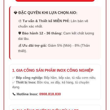
💎 ĐẶC QUYỀN KHI LỰA CHỌN AIO:
🎨
Tư vấn & Thiết kế MIỄN PHÍ:
Lên bản vẽ
chuẩn xác nhất.
🛡️
Bảo hành 12 - 36 tháng:
Cam kết chất lượng
dài lâu.
💰
Ưu đãi trợ giá:
Giảm 5% (Mới) - 8% (Thân
thiết).
1. GIA CÔNG SẢN PHẨM INOX CÔNG NGHIỆP
✅
Bếp công nghiệp:
Bếp hầm, bếp xào, tủ nấu cơm niêu.
✅
Thiết bị Inox:
Bồn rửa, xe đẩy, kệ hàng, tủ chuyên
dụng.
📞 Hotline Inox:
0908.818.830