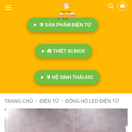
B
ỏ
q
🔰 SẢN PHẨM ĐIỆN TỬ
u
a
n
ộ
🧰 THIẾT BỊ INOX
i
d
u
n
🔰 HỆ SINH THÁI AIO
g
TRANG CHỦ
/
ĐIỆN TỬ
/
ĐỒNG HỒ LED ĐIỆN TỬ