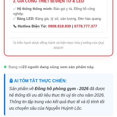
2. GIA CÔNG THIẾT BỊ ĐIỆN TỬ & LED
✅
Hệ thống thông minh:
Báo gọi y tá, Đồng hồ công
nghiệp.
✅
Bảng LED:
Bảng giá, tỷ số, sản lượng, Đèn hào quang.
📞 Hotline Điện Tử:
0908.818.830
|
0778.777.377
🚀
Hân hạnh được đồng hành và hiện thực hóa ý tưởng của Quý
khách!
Đang có
23 người đang cùng xem sản phẩm này.
🤖 AI TÓM TẮT THỰC CHIẾN:
Sản phẩm về
Đồng hồ phòng gym - 2026
đã được
hệ thống tối ưu dữ liệu thực thi uý tín cho năm 2026.
Thông tin tập trung vào kết quả thực tế và lộ trình tối
ưu chuyên sâu của Nguyễn Huỳnh Lộc.