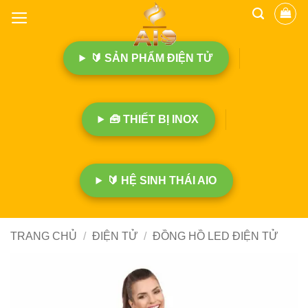
B
ỏ
q
🔰 SẢN PHẨM ĐIỆN TỬ
u
a
n
ộ
🧰 THIẾT BỊ INOX
i
d
u
n
🔰 HỆ SINH THÁI AIO
g
TRANG CHỦ
/
ĐIỆN TỬ
/
ĐỒNG HỒ LED ĐIỆN TỬ