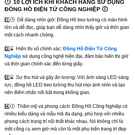
🕛 10 LỢI ÍCH KHI KHÁCH HÀNG SƯ DỤNG
ĐỒNG HỒ ĐIỆN TỬ CÔNG NGHIỆP 🕖
1️⃣🕒 Dễ dàng nhìn giờ: Đồng Hồ treo tường có màn hình
lớn và dễ đọc, giúp bạn dễ dàng nhìn thấy giờ và thời gian
một cách nhanh chóng.
2️⃣⌛️ Hiển thị số chính xác:
Đồng Hồ Điện Tử Công
Nghiệp
sử dụng công nghệ hiện đại, đảm bảo hiển thị giờ
và thời gian chính xác đến từng giây.
3️⃣⌛️ Sự thu hút và gây ấn tượng: Với ánh sáng LED sáng
rực, đồng hồ LED treo tường thu hút mọi ánh nhìn và tạo
nên điểm nhấn nổi bật trong không gian.
4️⃣🕔 Thẩm mỹ và phong cách: Đồng Hồ Công Nghiệp có
nhiều kiểu dáng và mẫu mã đa dạng, phù hợp với nhiều
phong cách trang trí nội thất khác nhau. Nó không chỉ là
một công cụ xem giờ mà còn là một phụ kiện trang trí đẹp