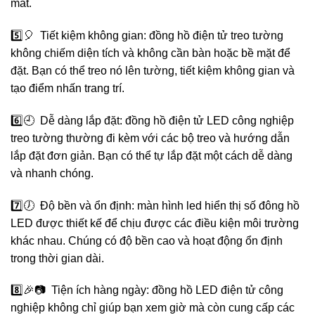
mắt.
5️⃣🎈 Tiết kiệm không gian: đồng hồ điện tử treo tường
không chiếm diện tích và không cần bàn hoặc bề mặt để
đặt. Bạn có thể treo nó lên tường, tiết kiệm không gian và
tạo điểm nhấn trang trí.
6️⃣🕘 Dễ dàng lắp đặt: đồng hồ điện tử LED công nghiệp
treo tường thường đi kèm với các bộ treo và hướng dẫn
lắp đặt đơn giản. Bạn có thể tự lắp đặt một cách dễ dàng
và nhanh chóng.
7️⃣🕖 Độ bền và ổn định: màn hình led hiển thị số đông hồ
LED được thiết kế để chịu được các điều kiện môi trường
khác nhau. Chúng có độ bền cao và hoạt động ổn định
trong thời gian dài.
8️⃣🎉📷 Tiện ích hàng ngày: đồng hồ LED điện tử công
nghiệp không chỉ giúp bạn xem giờ mà còn cung cấp các