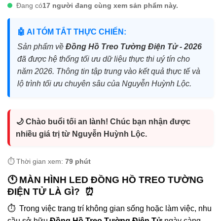
Đang có
17 người đang cùng xem sản phẩm này.
🤖 AI TÓM TẮT THỰC CHIẾN:
Sản phẩm về
Đồng Hồ Treo Tường Điện Tử - 2026
đã được hệ thống tối ưu dữ liệu thực thi uý tín cho
năm 2026. Thông tin tập trung vào kết quả thực tế và
lộ trình tối ưu chuyên sâu của Nguyễn Huỳnh Lộc.
🌙 Chào buổi tối an lành! Chúc bạn nhận được
nhiều giá trị từ Nguyễn Huỳnh Lộc.
⏱️ Thời gian xem:
79 phút
🕚 MÀN HÌNH LED ĐỒNG HỒ TREO TƯỜNG
ĐIỆN TỬ LÀ GÌ? ⏰
⏱️ Trong việc trang trí không gian sống hoặc làm việc, nhu
cầu sở hữu
Đồng Hồ Treo Tường Điện Tử
ngày càng