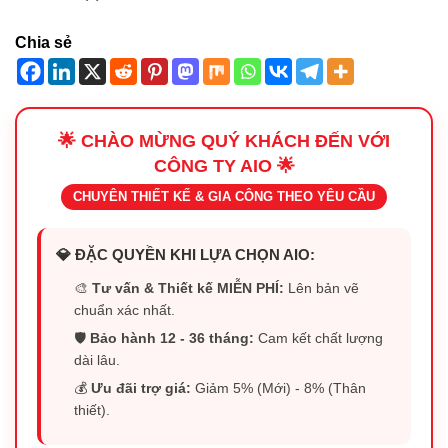
Chia sẻ
🌟 CHÀO MỪNG QUÝ KHÁCH ĐẾN VỚI
CÔNG TY AIO 🌟
CHUYÊN THIẾT KẾ & GIA CÔNG THEO YÊU CẦU
💎 ĐẶC QUYỀN KHI LỰA CHỌN AIO:
🎨
Tư vấn & Thiết kế MIỄN PHÍ:
Lên bản vẽ
chuẩn xác nhất.
🛡️
Bảo hành 12 - 36 tháng:
Cam kết chất lượng
dài lâu.
💰
Ưu đãi trợ giá:
Giảm 5% (Mới) - 8% (Thân
thiết).