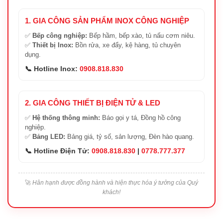
1. GIA CÔNG SẢN PHẨM INOX CÔNG NGHIỆP
✅
Bếp công nghiệp:
Bếp hầm, bếp xào, tủ nấu cơm niêu.
✅
Thiết bị Inox:
Bồn rửa, xe đẩy, kệ hàng, tủ chuyên
dụng.
📞 Hotline Inox:
0908.818.830
2. GIA CÔNG THIẾT BỊ ĐIỆN TỬ & LED
✅
Hệ thống thông minh:
Báo gọi y tá, Đồng hồ công
nghiệp.
✅
Bảng LED:
Bảng giá, tỷ số, sản lượng, Đèn hào quang.
📞 Hotline Điện Tử:
0908.818.830
|
0778.777.377
🚀
Hân hạnh được đồng hành và hiện thực hóa ý tưởng của Quý
khách!