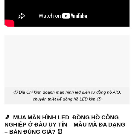
🕚 Địa Chỉ kinh doanh màn hình led điện tử đồng hồ AIO,
chuyên thiêt kế đồng hồ LED kim 🕐
🎵 MUA MÀN HÌNH LED ĐỒNG HỒ CÔNG
NGHIỆP Ở ĐÂU UY TÍN – MẪU MÃ ĐA DẠNG
– BÁN ĐÚNG GIÁ? ⏰