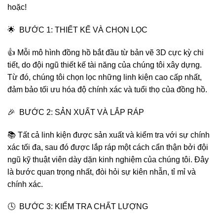
hoặc!
🌟 BƯỚC 1: THIẾT KẾ VÀ CHỌN LỌC
👍 Mỗi mô hình đồng hồ bắt đầu từ bản vẽ 3D cực kỳ chi
tiết, do đội ngũ thiết kế tài năng của chúng tôi xây dựng.
Từ đó, chúng tôi chọn lọc những linh kiện cao cấp nhất,
đảm bảo tối ưu hóa độ chính xác và tuổi thọ của đồng hồ.
🎉 BƯỚC 2: SẢN XUẤT VÀ LẮP RÁP
📚 Tất cả linh kiện được sản xuất và kiểm tra với sự chính
xác tối đa, sau đó được lắp ráp một cách cẩn thận bởi đội
ngũ kỹ thuật viên dày dặn kinh nghiệm của chúng tôi. Đây
là bước quan trọng nhất, đòi hỏi sự kiên nhẫn, tỉ mỉ và
chính xác.
🕓 BƯỚC 3: KIỂM TRA CHẤT LƯỢNG