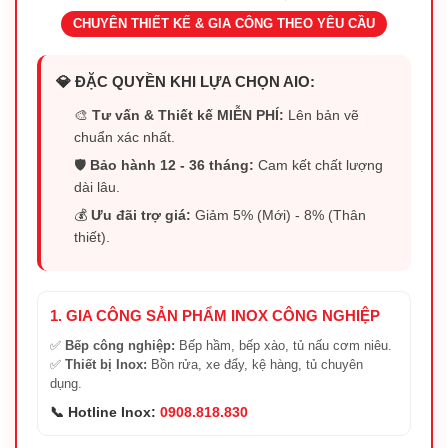
CHUYÊN THIẾT KẾ & GIA CÔNG THEO YÊU CẦU
💎 ĐẶC QUYỀN KHI LỰA CHỌN AIO:
🎨
Tư vấn & Thiết kế MIỄN PHÍ:
Lên bản vẽ
chuẩn xác nhất.
🛡️
Bảo hành 12 - 36 tháng:
Cam kết chất lượng
dài lâu.
💰
Ưu đãi trợ giá:
Giảm 5% (Mới) - 8% (Thân
thiết).
1. GIA CÔNG SẢN PHẨM INOX CÔNG NGHIỆP
✅
Bếp công nghiệp:
Bếp hầm, bếp xào, tủ nấu cơm niêu.
✅
Thiết bị Inox:
Bồn rửa, xe đẩy, kệ hàng, tủ chuyên
dụng.
📞 Hotline Inox:
0908.818.830