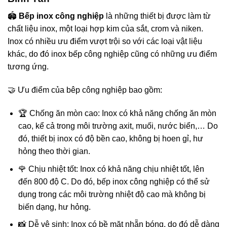
🏟️
Bếp inox công nghiệp
là những thiết bị được làm từ
chất liệu inox, một loại hợp kim của sắt, crom và niken.
Inox có nhiều ưu điểm vượt trội so với các loại vật liệu
khác, do đó inox bếp công nghiệp cũng có những ưu điểm
tương ứng.
🤝 Ưu điểm của bêp công nghiệp bao gồm:
🏆 Chống ăn mòn cao: Inox có khả năng chống ăn mòn
cao, kể cả trong môi trường axit, muối, nước biển,… Do
đó, thiết bị inox có độ bền cao, không bị hoen gỉ, hư
hỏng theo thời gian.
🌹 Chịu nhiệt tốt: Inox có khả năng chịu nhiệt tốt, lên
đến 800 độ C. Do đó, bếp inox công nghiệp có thể sử
dụng trong các môi trường nhiệt độ cao mà không bị
biến dạng, hư hỏng.
📸 Dễ vệ sinh: Inox có bề mặt nhẵn bóng, do đó dễ dàng