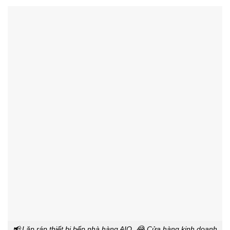
📢 Lăp ráp thiết bị bếp nhà hàng AIO, 😂 Cửa hàng kinh doanh