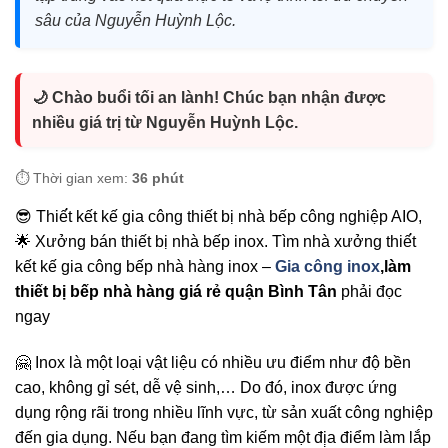
sâu của Nguyễn Huỳnh Lộc.
🌙 Chào buổi tối an lành! Chúc bạn nhận được
nhiều giá trị từ Nguyễn Huỳnh Lộc.
⏱️ Thời gian xem:
36 phút
😎 Thiế́t kết kế gia công thiết bị nhà bếp công nghiệp AIO,
🌟 Xưởng bán thiết bị nhà bếp inox. Tìm nhà xưởng thiế́t
kết kế gia công bếp nhà hàng inox –
Gia công inox
,làm
thiết bị bếp nhà hàng giá rẻ quận Bình Tân
phải đọc
ngay
🤗 Inox là một loại vật liệu có nhiều ưu điểm như độ bền
cao, không gỉ sét, dễ vệ sinh,… Do đó, inox được ứng
dụng rộng rãi trong nhiều lĩnh vực, từ sản xuất công nghiệp
đến gia dụng. Nếu bạn đang tìm kiếm một đị̣a điểm làm lắp