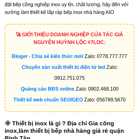
đặt bếp công nghiệp inox uy tín, chất lượng, hãy đến với
xưởng làm thiết kế lắp ráp bếp inox nhà hàng AIO
🚀 GIỚI THIỆU DOANH NGHIỆP CỦA TÁC GIẢ
NGUYỄN HUỲNH LỘC #7LOC:
Bloger - Chia sẻ kiến thức mới
Zalo: 0778.777.777
Chuyên sản xuất thiết bị điện tử led
Zalo:
0912.751.075
Quảng cáo BĐS online
Zalo: 0902.468.100
Thiết kế web chuẩn SEO/GEO
Zalo: 056789.5670
🌞 Thiết bị inox là gì ? Địa chỉ
Gia công
inox,làm thiết bị bếp nhà hàng giá rẻ quận
Bình Tân