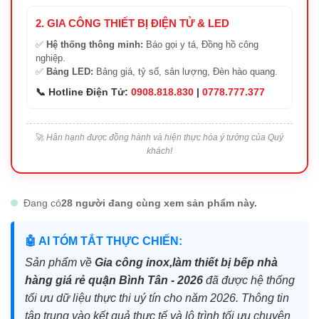
2. GIA CÔNG THIẾT BỊ ĐIỆN TỬ & LED
✅
Hệ thống thông minh:
Báo gọi y tá, Đồng hồ công
nghiệp.
✅
Bảng LED:
Bảng giá, tỷ số, sản lượng, Đèn hào quang.
📞 Hotline Điện Tử:
0908.818.830
|
0778.777.377
🚀
Hân hạnh được đồng hành và hiện thực hóa ý tưởng của Quý
khách!
Đang có
28 người đang cùng xem sản phẩm này.
🤖 AI TÓM TẮT THỰC CHIẾN:
Sản phẩm về
Gia công inox,làm thiết bị bếp nhà
hàng giá rẻ quận Bình Tân - 2026
đã được hệ thống
tối ưu dữ liệu thực thi uý tín cho năm 2026. Thông tin
tập trung vào kết quả thực tế và lộ trình tối ưu chuyên