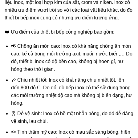
liệu inox, một loại hợp kim của sắt, crom và niken. Inox có
nhiều ưu điểm vượt trội so với các loại vật liệu khác, do đó
thiết bị bếp inox cũng có những ưu điểm tương ứng.
❤️ Ưu điểm của thiết bị bếp công nghiệp bao gồm:
📢 Chống ăn mòn cao: Inox có khả năng chống ăn mòn
cao, kể cả trong môi trường axit, muối, nước biển,… Do
đó, thiết bị inox có độ bền cao, không bị hoen gỉ, hư
hỏng theo thời gian.
🎶 Chịu nhiệt tốt: Inox có khả năng chịu nhiệt tốt, lên
đến 800 độ C. Do đó, đồ bếp inox có thể sử dụng trong
các môi trường nhiệt độ cao mà không bị biến dạng, hư
hỏng.
⏰ Dễ vệ sinh: Inox có bề mặt nhẵn bóng, do đó dễ dàng
vệ sinh, lau chùi.
🌞 Tính thẩm mỹ cao: Inox có màu sắc sáng bóng, hiện