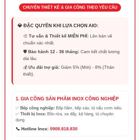
CHUYÊN THIẾT KẾ & GIA CÔNG THEO YÊU CẦU
💎 ĐẶC QUYỀN KHI LỰA CHỌN AIO:
🎨
Tư vấn & Thiết kế MIỄN PHÍ:
Lên bản vẽ
chuẩn xác nhất.
🛡️
Bảo hành 12 - 36 tháng:
Cam kết chất lượng
dài lâu.
💰
Ưu đãi trợ giá:
Giảm 5% (Mới) - 8% (Thân
thiết).
1. GIA CÔNG SẢN PHẨM INOX CÔNG NGHIỆP
✅
Bếp công nghiệp:
Bếp hầm, bếp xào, tủ nấu cơm niêu.
✅
Thiết bị Inox:
Bồn rửa, xe đẩy, kệ hàng, tủ chuyên
dụng.
📞 Hotline Inox:
0908.818.830