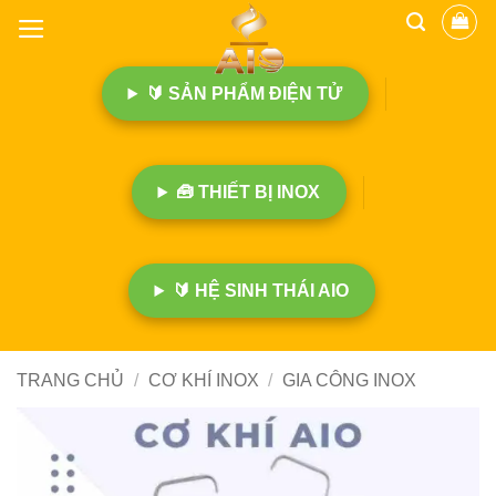
B
ỏ
q
🔰 SẢN PHẨM ĐIỆN TỬ
u
a
n
ộ
🧰 THIẾT BỊ INOX
i
d
u
n
🔰 HỆ SINH THÁI AIO
g
TRANG CHỦ
/
CƠ KHÍ INOX
/
GIA CÔNG INOX