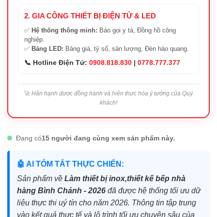
2. GIA CÔNG THIẾT BỊ ĐIỆN TỬ & LED
✅
Hệ thống thông minh:
Báo gọi y tá, Đồng hồ công
nghiệp.
✅
Bảng LED:
Bảng giá, tỷ số, sản lượng, Đèn hào quang.
📞 Hotline Điện Tử:
0908.818.830
|
0778.777.377
🚀
Hân hạnh được đồng hành và hiện thực hóa ý tưởng của Quý
khách!
Đang có
15 người đang cùng xem sản phẩm này.
🤖 AI TÓM TẮT THỰC CHIẾN:
Sản phẩm về
Làm thiết bị inox,thiết kế bếp nhà
hàng Bình Chánh - 2026
đã được hệ thống tối ưu dữ
liệu thực thi uý tín cho năm 2026. Thông tin tập trung
vào kết quả thực tế và lộ trình tối ưu chuyên sâu của