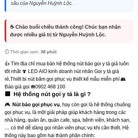
sâu của Nguyễn Huỳnh Lộc.
☕ Chào buổi chiều thành công! Chúc bạn nhận
được nhiều giá trị từ Nguyễn Huỳnh Lộc.
⏱️ Thời gian xem:
38 phút
👍 Tìm địa chỉ mua bán hệ thống nút báo gọi y tá giá luôn
tốt nhất 🍄 LED AIO kinh doanh nút nhấn Gọi y tá giá
rẻ,Thiết bị nút bấm gọi phục vụ thiết kế mẫu miễn phí 👥
Báo giá gọi ☎️0902 468 100
🟧 Hệ thống nút gọi y tá là gì ?
🎮
Nút báo gọi phục vụ
, hay còn gọi là hệ thống chuông
gọi phục vụ, là một giải pháp giúp khách hàng trong các
nhà hàng, quán ăn, quán cafe, spa, bệnh viện, khách sạn,
… có thể dễ dàng gọi nhân viên phục vụ khi cần thiết. Hệ
thống này bao gồm hai thành phần chính: