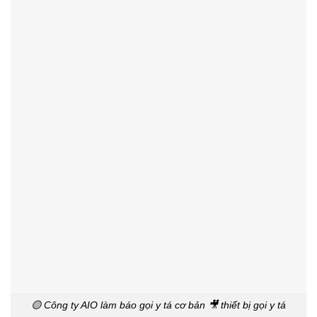
🟡 Công ty AIO làm báo gọi y tá cơ bản 🎥 thiết bị gọi y tá