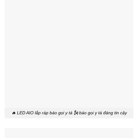
🔥 LED AIO lắp ráp báo gọi y tá 🗽 báo gọi y tá đáng tin cậy