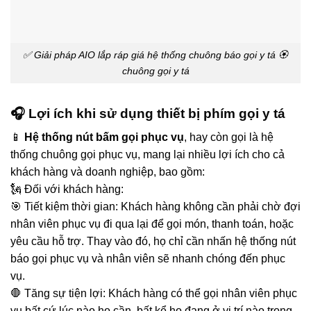
✅ Giải pháp AIO lắp ráp giá hệ thống chuông báo gọi y tá 🏵️
chuông gọi y tá
🎧 Lợi ích khi sử dụng thiết bị phím gọi y tá
📱
Hệ thống nút bấm gọi phục vụ
, hay còn gọi là hệ
thống chuông gọi phục vụ, mang lại nhiều lợi ích cho cả
khách hàng và doanh nghiệp, bao gồm:
🗽 Đối với khách hàng:
🎯 Tiết kiệm thời gian: Khách hàng không cần phải chờ đợi
nhân viên phục vụ đi qua lại để gọi món, thanh toán, hoặc
yêu cầu hỗ trợ. Thay vào đó, họ chỉ cần nhấn hệ thống nút
báo gọi phục vụ và nhân viên sẽ nhanh chóng đến phục
vụ.
🛑 Tăng sự tiện lợi: Khách hàng có thể gọi nhân viên phục
vụ bất cứ lúc nào họ cần, bất kể họ đang ở vị trí nào trong