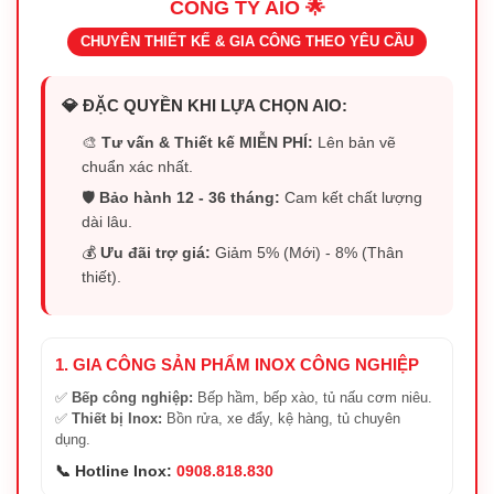
CÔNG TY AIO 🌟
CHUYÊN THIẾT KẾ & GIA CÔNG THEO YÊU CẦU
💎 ĐẶC QUYỀN KHI LỰA CHỌN AIO:
🎨
Tư vấn & Thiết kế MIỄN PHÍ:
Lên bản vẽ
chuẩn xác nhất.
🛡️
Bảo hành 12 - 36 tháng:
Cam kết chất lượng
dài lâu.
💰
Ưu đãi trợ giá:
Giảm 5% (Mới) - 8% (Thân
thiết).
1. GIA CÔNG SẢN PHẨM INOX CÔNG NGHIỆP
✅
Bếp công nghiệp:
Bếp hầm, bếp xào, tủ nấu cơm niêu.
✅
Thiết bị Inox:
Bồn rửa, xe đẩy, kệ hàng, tủ chuyên
dụng.
📞 Hotline Inox:
0908.818.830