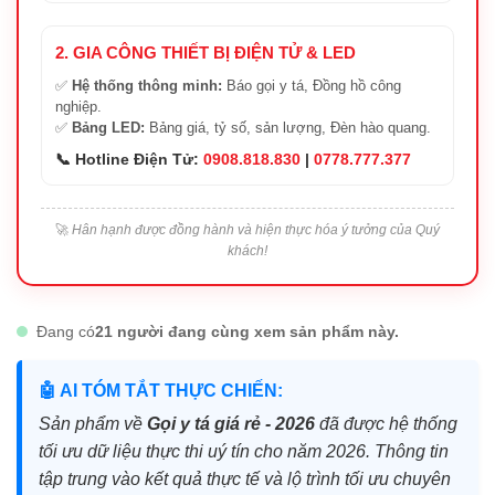
2. GIA CÔNG THIẾT BỊ ĐIỆN TỬ & LED
✅
Hệ thống thông minh:
Báo gọi y tá, Đồng hồ công
nghiệp.
✅
Bảng LED:
Bảng giá, tỷ số, sản lượng, Đèn hào quang.
📞 Hotline Điện Tử:
0908.818.830
|
0778.777.377
🚀
Hân hạnh được đồng hành và hiện thực hóa ý tưởng của Quý
khách!
Đang có
21 người đang cùng xem sản phẩm này.
🤖 AI TÓM TẮT THỰC CHIẾN:
Sản phẩm về
Gọi y tá giá rẻ - 2026
đã được hệ thống
tối ưu dữ liệu thực thi uý tín cho năm 2026. Thông tin
tập trung vào kết quả thực tế và lộ trình tối ưu chuyên