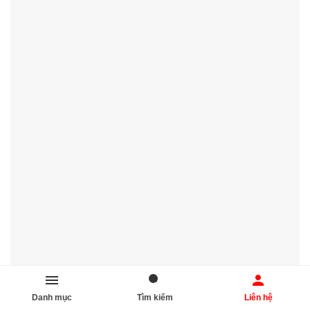
Danh mục
Tìm kiếm
Liên hệ
📸 Bảng điện led AIO – chuyên lắp đặt màn hình điện tử hiển thị