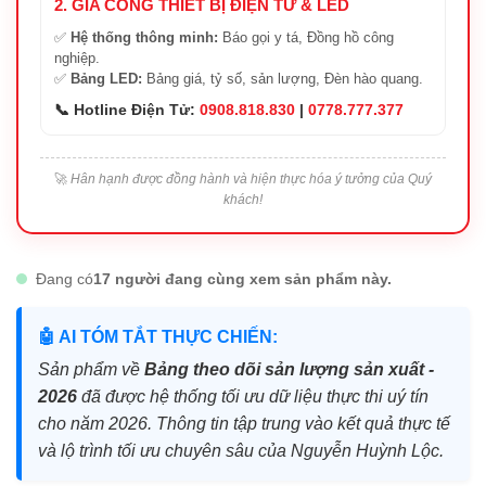
2. GIA CÔNG THIẾT BỊ ĐIỆN TỬ & LED
✅
Hệ thống thông minh:
Báo gọi y tá, Đồng hồ công
nghiệp.
✅
Bảng LED:
Bảng giá, tỷ số, sản lượng, Đèn hào quang.
📞 Hotline Điện Tử:
0908.818.830
|
0778.777.377
🚀
Hân hạnh được đồng hành và hiện thực hóa ý tưởng của Quý
khách!
Đang có
17 người đang cùng xem sản phẩm này.
🤖 AI TÓM TẮT THỰC CHIẾN:
Sản phẩm về
Bảng theo dõi sản lượng sản xuất -
2026
đã được hệ thống tối ưu dữ liệu thực thi uý tín
cho năm 2026. Thông tin tập trung vào kết quả thực tế
và lộ trình tối ưu chuyên sâu của Nguyễn Huỳnh Lộc.