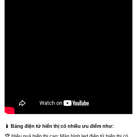
📱 Bảng điện tử hiển thị có nhiều ưu điểm như:
🏆 Hiệu quả hiển thị cao: Màn hình led điện tử hiển thị có