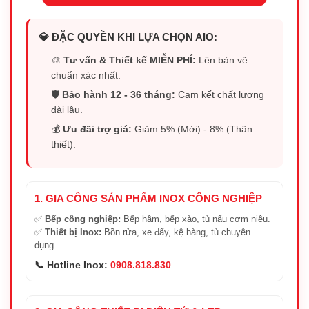
💎 ĐẶC QUYỀN KHI LỰA CHỌN AIO:
🎨
Tư vấn & Thiết kế MIỄN PHÍ:
Lên bản vẽ
chuẩn xác nhất.
🛡️
Bảo hành 12 - 36 tháng:
Cam kết chất lượng
dài lâu.
💰
Ưu đãi trợ giá:
Giảm 5% (Mới) - 8% (Thân
thiết).
1. GIA CÔNG SẢN PHẨM INOX CÔNG NGHIỆP
✅
Bếp công nghiệp:
Bếp hầm, bếp xào, tủ nấu cơm niêu.
✅
Thiết bị Inox:
Bồn rửa, xe đẩy, kệ hàng, tủ chuyên
dụng.
📞 Hotline Inox:
0908.818.830