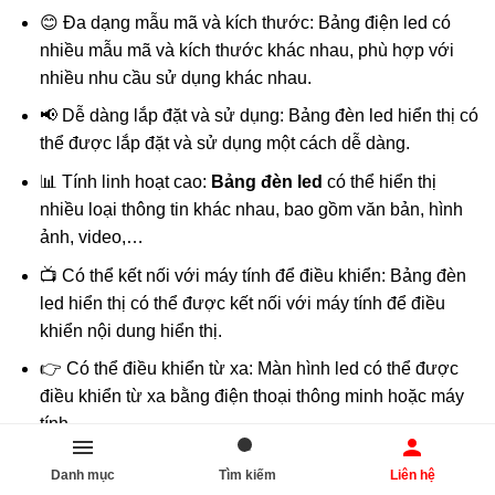
😊 Đa dạng mẫu mã và kích thước: Bảng điện led có
nhiều mẫu mã và kích thước khác nhau, phù hợp với
nhiều nhu cầu sử dụng khác nhau.
📢 Dễ dàng lắp đặt và sử dụng: Bảng đèn led hiển thị có
thể được lắp đặt và sử dụng một cách dễ dàng.
📊 Tính linh hoạt cao:
Bảng đèn led
có thể hiển thị
nhiều loại thông tin khác nhau, bao gồm văn bản, hình
ảnh, video,…
📺 Có thể kết nối với máy tính để điều khiển: Bảng đèn
led hiển thị có thể được kết nối với máy tính để điều
khiển nội dung hiển thị.
👉 Có thể điều khiển từ xa: Màn hình led có thể được
điều khiển từ xa bằng điện thoại thông minh hoặc máy
tính.
💪 Thân thiện với môi trường: Màn hình điện tử hiển thị
Danh mục
Tìm kiếm
Liên hệ
không chứa các chất độc hại, thân thiện với môi trường.