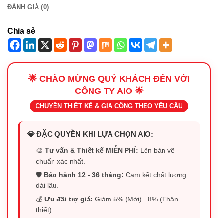
ĐÁNH GIÁ (0)
Chia sẻ
🌟 CHÀO MỪNG QUÝ KHÁCH ĐẾN VỚI
CÔNG TY AIO 🌟
CHUYÊN THIẾT KẾ & GIA CÔNG THEO YÊU CẦU
💎 ĐẶC QUYỀN KHI LỰA CHỌN AIO:
🎨
Tư vấn & Thiết kế MIỄN PHÍ:
Lên bản vẽ
chuẩn xác nhất.
🛡️
Bảo hành 12 - 36 tháng:
Cam kết chất lượng
dài lâu.
💰
Ưu đãi trợ giá:
Giảm 5% (Mới) - 8% (Thân
thiết).