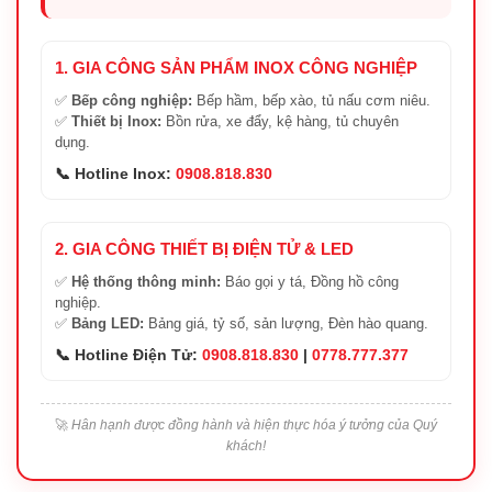
1. GIA CÔNG SẢN PHẨM INOX CÔNG NGHIỆP
✅
Bếp công nghiệp:
Bếp hầm, bếp xào, tủ nấu cơm niêu.
✅
Thiết bị Inox:
Bồn rửa, xe đẩy, kệ hàng, tủ chuyên
dụng.
📞 Hotline Inox:
0908.818.830
2. GIA CÔNG THIẾT BỊ ĐIỆN TỬ & LED
✅
Hệ thống thông minh:
Báo gọi y tá, Đồng hồ công
nghiệp.
✅
Bảng LED:
Bảng giá, tỷ số, sản lượng, Đèn hào quang.
📞 Hotline Điện Tử:
0908.818.830
|
0778.777.377
🚀
Hân hạnh được đồng hành và hiện thực hóa ý tưởng của Quý
khách!