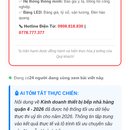
✅
Hệ thống thông minh:
Báo gọi y tá, Đồng hồ công
nghiệp.
✅
Bảng LED:
Bảng giá, tỷ số, sản lượng, Đèn hào
quang.
📞 Hotline Điện Tử:
0908.818.830
|
0778.777.377
🚀
Hân hạnh được đồng hành và hiện thực hóa ý tưởng của
Quý khách!
Đang có
24 người đang cùng xem bài viết này.
🤖 AI TÓM TẮT THỰC CHIẾN:
Nội dung về
Kinh doanh thiết bị bếp nhà hàng
quận 4 - 2026
đã được hệ thống tối ưu dữ liệu
thực thi uý tín cho năm 2026. Thông tin tập trung
vào kết quả thực tế và lộ trình tối ưu chuyên sâu