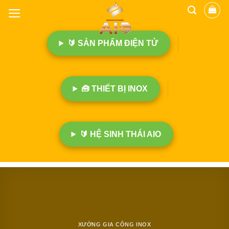
B
ỏ
q
🔰 SẢN PHẨM ĐIỆN TỬ
u
a
n
ộ
🧰 THIẾT BỊ INOX
i
d
u
n
🔰 HỆ SINH THÁI AIO
g
XƯỞNG GIA CÔNG INOX