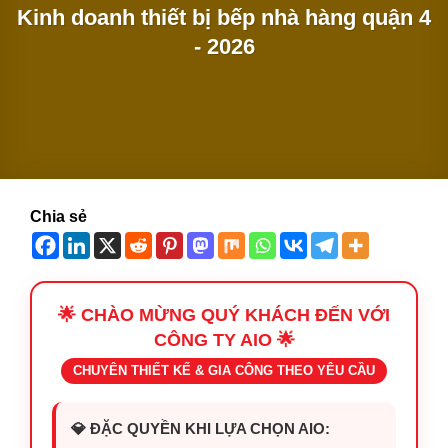
Kinh doanh thiết bị bếp nhà hàng quận 4
- 2026
Chia sẻ
🌟 CHÀO MỪNG QUÝ KHÁCH ĐẾN VỚI
CÔNG TY AIO 🌟
CHUYÊN THIẾT KẾ & GIA CÔNG THEO YÊU CẦU
💎 ĐẶC QUYỀN KHI LỰA CHỌN AIO: