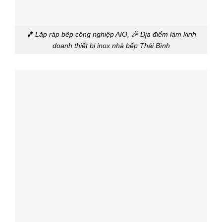
🎵 Lăp ráp bêp công nghiệp AIO, 🎉 Đị̣a điểm làm kinh
doanh thiết bị inox nhà bếp Thái Bình