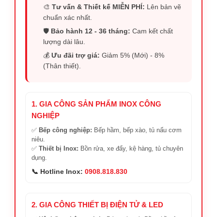
🎨
Tư vấn & Thiết kế MIỄN PHÍ:
Lên bản vẽ
chuẩn xác nhất.
🛡️
Bảo hành 12 - 36 tháng:
Cam kết chất
lượng dài lâu.
💰
Ưu đãi trợ giá:
Giảm 5% (Mới) - 8%
(Thân thiết).
1. GIA CÔNG SẢN PHẨM INOX CÔNG
NGHIỆP
✅
Bếp công nghiệp:
Bếp hầm, bếp xào, tủ nấu cơm
niêu.
✅
Thiết bị Inox:
Bồn rửa, xe đẩy, kệ hàng, tủ chuyên
dụng.
📞 Hotline Inox:
0908.818.830
2. GIA CÔNG THIẾT BỊ ĐIỆN TỬ & LED