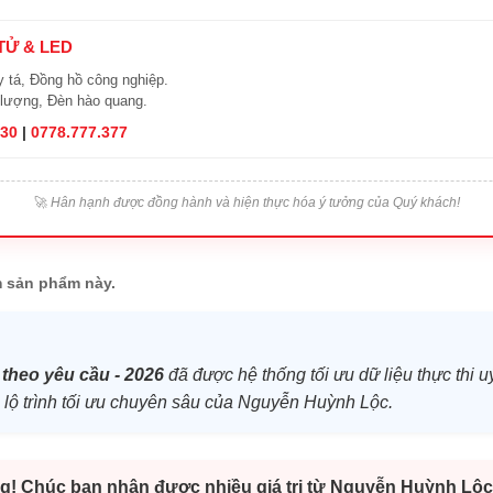
 TỬ & LED
y tá, Đồng hồ công nghiệp.
 lượng, Đèn hào quang.
830
|
0778.777.377
🚀
Hân hạnh được đồng hành và hiện thực hóa ý tưởng của Quý khách!
 sản phẩm này.
 theo yêu cầu - 2026
đã được hệ thống tối ưu dữ liệu thực thi u
và lộ trình tối ưu chuyên sâu của Nguyễn Huỳnh Lộc.
g! Chúc bạn nhận được nhiều giá trị từ Nguyễn Huỳnh Lộc