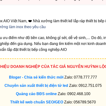
inox AIO Việt Nam, ❤️ Nhà xưởng làm thiết kế lắp ráp thiết bị bê
ởng làm inox theo yêu cầu
hiều ưu điểm như độ bền cao, không gỉ sét, dễ vệ sinh,… Do đó, 
nghiệp đến gia dụng. Nếu bạn đang tìm kiếm một nơi kinh doanh 
́n lắp đặt thiết bị bếp công nghiệp AIO
 THIỆU DOANH NGHIỆP CỦA TÁC GIẢ NGUYỄN HUỲNH LỘ
Bloger - Chia sẻ kiến thức mới
Zalo: 0778.777.777
Chuyên sản xuất thiết bị điện tử led
Zalo: 0912.751.075
Quảng cáo BĐS online
Zalo: 0902.468.100
Thiết kế web chuẩn SEO/GEO
Zalo: 056789.5670