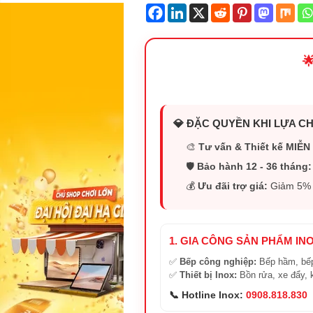

💎 ĐẶC QUYỀN KHI LỰA CH
🎨
Tư vấn & Thiết kế MIỄN 
🛡️
Bảo hành 12 - 36 tháng:
💰
Ưu đãi trợ giá:
Giảm 5% (
1. GIA CÔNG SẢN PHẨM IN
✅
Bếp công nghiệp:
Bếp hầm, bếp
✅
Thiết bị Inox:
Bồn rửa, xe đẩy, 
📞 Hotline Inox:
0908.818.830