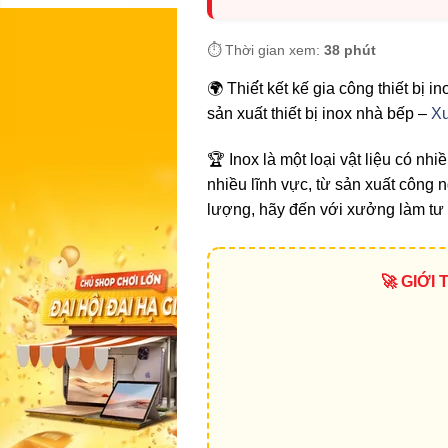
⏱️ Thời gian xem:
38 phút
🌍 Thiế́t kết kế gia công thiết bị 
sản xuất thiết bị inox nhà bếp –
Xư
🏆 Inox là một loại vật liệu có n
nhiều lĩnh vực, từ sản xuất công 
lượng, hãy đến với xưởng làm tư vấ
🚀 GIỚI