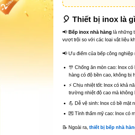
🎈 Thiết bị inox là
📢
Bếp inox nhà hàng
là những t
vượt trội so với các loại vật liệu
📢 Ưu điểm của bếp công nghiệp 
🎊 Chống ăn mòn cao: Inox có 
hàng có độ bền cao, không bị h
⚡ Chịu nhiệt tốt: Inox có khả n
trường nhiệt độ cao mà không 
💪 Dễ vệ sinh: Inox có bề mặt 
💌 Tính thẩm mỹ cao: Inox có 
📝 Ngoài ra,
thiết bị bếp nhà hà