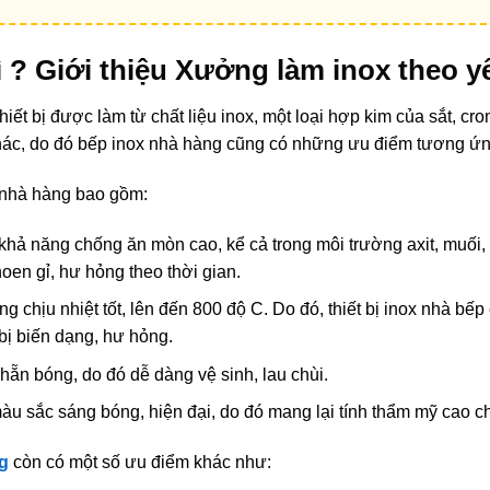
 gì ? Giới thiệu Xưởng làm inox theo y
hiết bị được làm từ chất liệu inox, một loại hợp kim của sắt, cr
 khác, do đó bếp inox nhà hàng cũng có những ưu điểm tương ứn
nhà hàng bao gồm:
khả năng chống ăn mòn cao, kể cả trong môi trường axit, muối,
oen gỉ, hư hỏng theo thời gian.
ăng chịu nhiệt tốt, lên đến 800 độ C. Do đó, thiết bị inox nhà bế
bị biến dạng, hư hỏng.
nhẵn bóng, do đó dễ dàng vệ sinh, lau chùi.
màu sắc sáng bóng, hiện đại, do đó mang lại tính thẩm mỹ cao 
ng
còn có một số ưu điểm khác như: