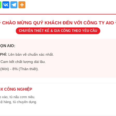
 CHÀO MỪNG QUÝ KHÁCH ĐẾN VỚI CÔNG TY AIO 
CHUYÊN THIẾT KẾ & GIA CÔNG THEO YÊU CẦU
ỌN AIO:
PHÍ:
Lên bản vẽ chuẩn xác nhất.
Cam kết chất lượng dài lâu.
Mới) - 8% (Thân thiết).
OX CÔNG NGHIỆP
 xào, tủ nấu cơm niêu.
kệ hàng, tủ chuyên dụng.