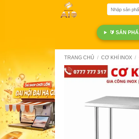
Bỏ
Tìm
qua
kiếm:
nội
dung
🔰 SẢN PHẨM
TRANG CHỦ
/
CƠ KHÍ INOX
/