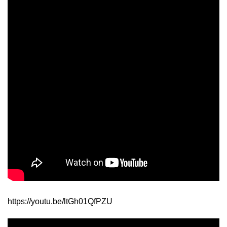
https://youtu.be/ltGh01QfPZU