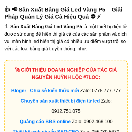
👍 📢
Sản Xuất Bảng Giá Led Vàng P5
– Giải
Pháp Quản Lý Giá Cả Hiệu Quả ⚽ ⚡
🔖
Sản Xuất Bảng Giá Led Vàng P5
là một thiết bị điện tử
được sử dụng để hiển thị giá cả của các sản phẩm và dịch
vụ. màn hình led hiển thị giá có nhiều ưu điểm vượt trội so
với các loại bảng giá truyền thống, như:
🚀 GIỚI THIỆU DOANH NGHIỆP CỦA TÁC GIẢ
NGUYỄN HUỲNH LỘC #7LOC:
Bloger - Chia sẻ kiến thức mới
Zalo: 0778.777.777
Chuyên sản xuất thiết bị điện tử led
Zalo:
0912.751.075
Quảng cáo BĐS online
Zalo: 0902.468.100
Thiết kế web chuẩn SEO/GEO
Zalo: 056789.5670