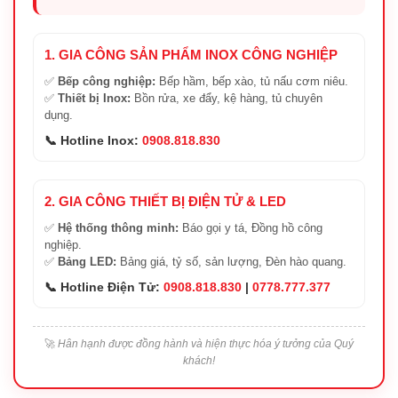
1. GIA CÔNG SẢN PHẨM INOX CÔNG NGHIỆP
✅
Bếp công nghiệp:
Bếp hầm, bếp xào, tủ nấu cơm niêu.
✅
Thiết bị Inox:
Bồn rửa, xe đẩy, kệ hàng, tủ chuyên
dụng.
📞 Hotline Inox:
0908.818.830
2. GIA CÔNG THIẾT BỊ ĐIỆN TỬ & LED
✅
Hệ thống thông minh:
Báo gọi y tá, Đồng hồ công
nghiệp.
✅
Bảng LED:
Bảng giá, tỷ số, sản lượng, Đèn hào quang.
📞 Hotline Điện Tử:
0908.818.830
|
0778.777.377
🚀
Hân hạnh được đồng hành và hiện thực hóa ý tưởng của Quý
khách!