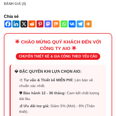
ĐÁNH GIÁ (0)
Chia sẻ
🌟 CHÀO MỪNG QUÝ KHÁCH ĐẾN VỚI
CÔNG TY AIO 🌟
CHUYÊN THIẾT KẾ & GIA CÔNG THEO YÊU CẦU
💎 ĐẶC QUYỀN KHI LỰA CHỌN AIO:
🎨
Tư vấn & Thiết kế MIỄN PHÍ:
Lên bản vẽ
chuẩn xác nhất.
🛡️
Bảo hành 12 - 36 tháng:
Cam kết chất lượng
dài lâu.
💰
Ưu đãi trợ giá:
Giảm 5% (Mới) - 8% (Thân
thiết).