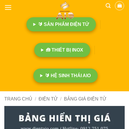
B
ỏ
q
🔰 SẢN PHẨM ĐIỆN TỬ
u
a
n
ộ
🧰 THIẾT BỊ INOX
i
d
u
n
🔰 HỆ SINH THÁI AIO
g
TRANG CHỦ
/
ĐIỆN TỬ
/
BẢNG GIÁ ĐIỆN TỬ