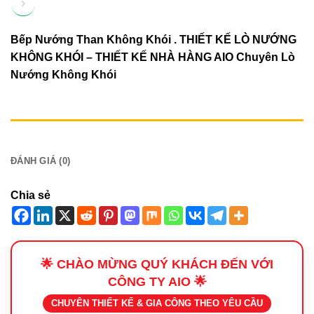
Bếp Nướng Than Không Khói . THIẾT KẾ LÒ NƯỚNG
KHÔNG KHÓI – THIẾT KẾ NHÀ HÀNG AIO Chuyên
Lò
Nướng Không Khói
MÔ TẢ
ĐÁNH GIÁ (0)
Chia sẻ
🌟 CHÀO MỪNG QUÝ KHÁCH ĐẾN VỚI
CÔNG TY AIO 🌟
CHUYÊN THIẾT KẾ & GIA CÔNG THEO YÊU CẦU