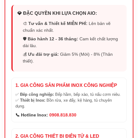
💎 ĐẶC QUYỀN KHI LỰA CHỌN AIO:
🎨
Tư vấn & Thiết kế MIỄN PHÍ:
Lên bản vẽ
chuẩn xác nhất.
🛡️
Bảo hành 12 - 36 tháng:
Cam kết chất lượng
dài lâu.
💰
Ưu đãi trợ giá:
Giảm 5% (Mới) - 8% (Thân
thiết).
1. GIA CÔNG SẢN PHẨM INOX CÔNG NGHIỆP
✅
Bếp công nghiệp:
Bếp hầm, bếp xào, tủ nấu cơm niêu.
✅
Thiết bị Inox:
Bồn rửa, xe đẩy, kệ hàng, tủ chuyên
dụng.
📞 Hotline Inox:
0908.818.830
2. GIA CÔNG THIẾT BỊ ĐIỆN TỬ & LED