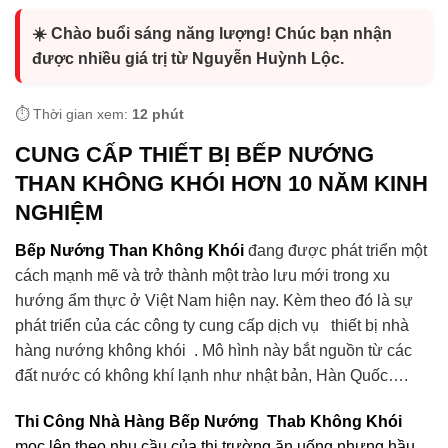
☀️ Chào buổi sáng năng lượng! Chúc bạn nhận
được nhiều giá trị từ Nguyễn Huỳnh Lộc.
⏱️ Thời gian xem:
12 phút
CUNG CẤP THIẾT BỊ BẾP NƯỚNG
THAN KHÔNG KHÓI HƠN 10 NĂM KINH
NGHIỆM
Bếp Nướng Than Không Khói
đang được phát triển một
cách mạnh mẽ và trở thành một trào lưu mới trong xu
hướng ẩm thực ở Việt Nam hiện nay. Kèm theo đó là sự
phát triển của các công ty cung cấp dịch vụ thiết bị nhà
hàng nướng không khói . Mô hình này bắt nguồn từ các
đất nước có không khí lạnh như nhật bản, Hàn Quốc….
Thi Công Nhà Hàng Bếp Nướng Thab Không Khói
mọc lên theo nhu cầu của thị trường ăn uống nhưng hầu