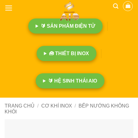
B
ỏ
q
🔰 SẢN PHẨM ĐIỆN TỬ
u
a
n
ộ
🧰 THIẾT BỊ INOX
i
d
u
n
🔰 HỆ SINH THÁI AIO
g
TRANG CHỦ
/
CƠ KHÍ INOX
/
BẾP NƯỚNG KHÔNG
KHÓI