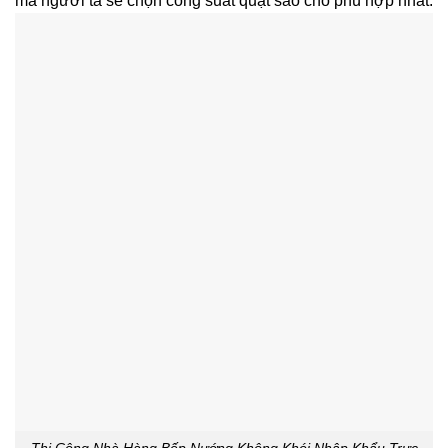
mà người ta sẽ chọn công suất quạt sao cho phù hợp nhất.
Thi Công Nhà Hàng Bếp Nướng Không Khói Nhập Khẩu Trực