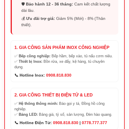
🛡️
Bảo hành 12 - 36 tháng:
Cam kết chất lượng
dài lâu.
💰
Ưu đãi trợ giá:
Giảm 5% (Mới) - 8% (Thân
thiết).
1. GIA CÔNG SẢN PHẨM INOX CÔNG NGHIỆP
✅
Bếp công nghiệp:
Bếp hầm, bếp xào, tủ nấu cơm niêu.
✅
Thiết bị Inox:
Bồn rửa, xe đẩy, kệ hàng, tủ chuyên
dụng.
📞 Hotline Inox:
0908.818.830
2. GIA CÔNG THIẾT BỊ ĐIỆN TỬ & LED
✅
Hệ thống thông minh:
Báo gọi y tá, Đồng hồ công
nghiệp.
✅
Bảng LED:
Bảng giá, tỷ số, sản lượng, Đèn hào quang.
📞 Hotline Điện Tử:
0908.818.830
|
0778.777.377