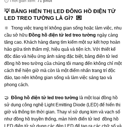
⏱️ Thời gian xem:
71 phút
💡 BẢNG HIỂN THỊ LED ĐÔNG HỒ ĐIỆN TỬ
LED TREO TƯỜNG LÀ GÌ? 💌
🔆 Trong việc trang trí không gian sống hoặc làm việc, nhu
cầu sở hữu
Đồng hồ điện tử led treo tường
ngày càng
tăng cao. Khách hàng đang tìm kiếm một sự kết hợp hoàn
hảo giữa tính thẩm mỹ, hiệu quả và tiện ích. Với thiết kế
độc đáo và hiệu ứng ánh sáng đặc biệt, bảng điện tử led
đồng hồ treo tường của chúng tôi mang đến không chỉ một
cách thể hiện giờ mà còn là một điểm nhấn trang trí độc
đáo, tạo nên không gian sống và làm việc sáng tạo và
phong cách.
🤝
Đồng hồ điện tử led treo tường
là một loại đồng hồ
sử dụng công nghệ Light Emitting Diode (LED) để hiển thị
giờ và thông tin thời gian. Thay vì sử dụng kim và vạch số
như đồng hồ truyền thống, màn hình điển tử led đồng hồ
LED điện tử sử dụng các đèn LED để tạo ra các chữ số và