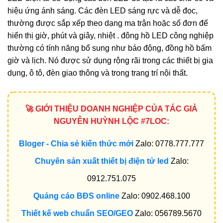
hiệu ứng ánh sáng. Các đèn LED sáng rực và dễ đọc,
thường được sắp xếp theo dạng ma trận hoặc số đơn để
hiển thị giờ, phút và giây, nhiệt . đông hồ LED công nghiệp
thường có tính năng bổ sung như báo động, đồng hồ bấm
giờ và lịch. Nó được sử dụng rộng rãi trong các thiết bị gia
dụng, ô tô, đèn giao thông và trong trang trí nội thất.
🚀 GIỚI THIỆU DOANH NGHIỆP CỦA TÁC GIẢ
NGUYỄN HUỲNH LỘC #7LOC:
Bloger - Chia sẻ kiến thức mới
Zalo: 0778.777.777
Chuyên sản xuất thiết bị điện tử led
Zalo:
0912.751.075
Quảng cáo BĐS online
Zalo: 0902.468.100
Thiết kế web chuẩn SEO/GEO
Zalo: 056789.5670