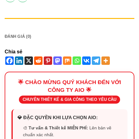
MÔ TẢ
ĐÁNH GIÁ (0)
Chia sẻ
🌟 CHÀO MỪNG QUÝ KHÁCH ĐẾN VỚI
CÔNG TY AIO 🌟
CHUYÊN THIẾT KẾ & GIA CÔNG THEO YÊU CẦU
💎 ĐẶC QUYỀN KHI LỰA CHỌN AIO:
🎨
Tư vấn & Thiết kế MIỄN PHÍ:
Lên bản vẽ
chuẩn xác nhất.