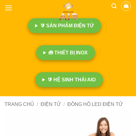
B
ỏ
q
🔰 SẢN PHẨM ĐIỆN TỬ
u
a
n
ộ
🧰 THIẾT BỊ INOX
i
d
u
n
🔰 HỆ SINH THÁI AIO
g
TRANG CHỦ
/
ĐIỆN TỬ
/
ĐỒNG HỒ LED ĐIỆN TỬ