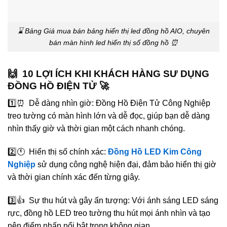
⌛️ Bảng Giá mua bán bảng hiển thị led đồng hồ AIO, chuyên
bán màn hình led hiển thị số đồng hồ ⏰
🙌 10 LỢI ÍCH KHI KHÁCH HÀNG SƯ DỤNG
ĐỒNG HỒ ĐIỆN TỬ 🚀
1️⃣⏰ Dễ dàng nhìn giờ: Đồng Hồ Điện Tử Công Nghiệp
treo tường có màn hình lớn và dễ đọc, giúp bạn dễ dàng
nhìn thấy giờ và thời gian một cách nhanh chóng.
2️⃣🕚 Hiển thị số chính xác:
Đồng Hồ LED Kim Công
Nghiệp
sử dụng công nghệ hiện đại, đảm bảo hiển thị giờ
và thời gian chính xác đến từng giây.
3️⃣👍 Sự thu hút và gây ấn tượng: Với ánh sáng LED sáng
rực, đồng hồ LED treo tường thu hút mọi ánh nhìn và tạo
nên điểm nhấn nổi bật trong không gian.