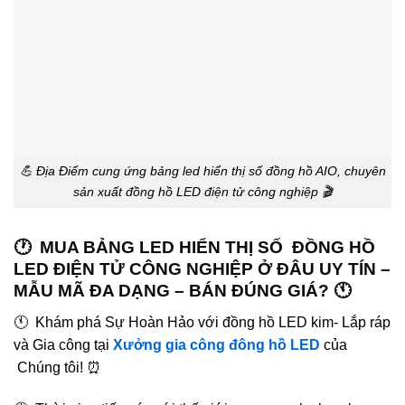
💪 Địa Điểm cung ứng bảng led hiển thị số đồng hồ AIO, chuyên
sản xuất đồng hồ LED điện tử công nghiệp 🎬
🕐 MUA BẢNG LED HIỂN THỊ SỐ ĐỒNG HỒ
LED ĐIỆN TỬ CÔNG NGHIỆP Ở ĐÂU UY TÍN –
MẪU MÃ ĐA DẠNG – BÁN ĐÚNG GIÁ? 🕚
🕚 Khám phá Sự Hoàn Hảo với đồng hồ LED kim- Lắp ráp
và Gia công tại
Xưởng gia công đông hồ LED
của
Chúng tôi! ⏰