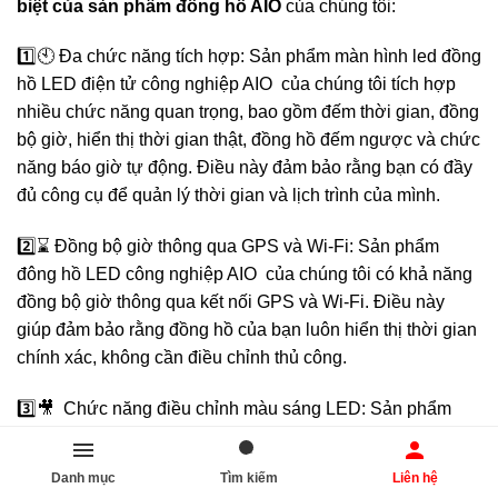
biệt của sản phẩm đồng hồ AIO
của chúng tôi:
1️⃣🕙 Đa chức năng tích hợp: Sản phẩm màn hình led đồng
hồ LED điện tử công nghiệp AIO của chúng tôi tích hợp
nhiều chức năng quan trọng, bao gồm đếm thời gian, đồng
bộ giờ, hiển thị thời gian thật, đồng hồ đếm ngược và chức
năng báo giờ tự động. Điều này đảm bảo rằng bạn có đầy
đủ công cụ để quản lý thời gian và lịch trình của mình.
2️⃣⌛️ Đồng bộ giờ thông qua GPS và Wi-Fi: Sản phẩm
đông hồ LED công nghiệp AIO của chúng tôi có khả năng
đồng bộ giờ thông qua kết nối GPS và Wi-Fi. Điều này
giúp đảm bảo rằng đồng hồ của bạn luôn hiển thị thời gian
chính xác, không cần điều chỉnh thủ công.
3️⃣🎥 Chức năng điều chỉnh màu sáng LED: Sản phẩm
đông hồ LED công nghiệp AIO chúng tôi cho phép điều
chỉnh màu sáng LED theo sở thích của bạn. Bạn có thể tạo
Danh mục
Tìm kiếm
Liên hệ
ra hiệu ứng ánh sáng độc đáo và tạo không gian thẩm mỹ