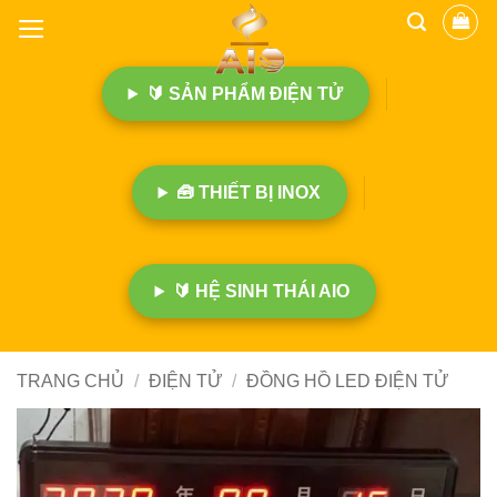
B
ỏ
q
🔰 SẢN PHẨM ĐIỆN TỬ
u
a
n
ộ
🧰 THIẾT BỊ INOX
i
d
u
n
🔰 HỆ SINH THÁI AIO
g
TRANG CHỦ
/
ĐIỆN TỬ
/
ĐỒNG HỒ LED ĐIỆN TỬ