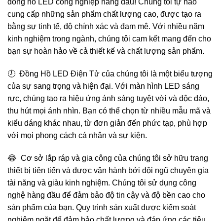
đông hồ LED công nghiệp hàng đầu! Chúng tôi tự hào
cung cấp những sản phẩm chất lượng cao, được tạo ra
bằng sự tinh tế, độ chính xác và đam mê. Với nhiều năm
kinh nghiệm trong ngành, chúng tôi cam kết mang đến cho
bạn sự hoàn hảo về cả thiết kế và chất lượng sản phẩm.
🕗 Đồng Hồ LED Điện Tử của chúng tôi là một biểu tượng
của sự sang trọng và hiện đại. Với màn hình LED sáng
rực, chúng tạo ra hiệu ứng ánh sáng tuyệt vời và độc đáo,
thu hút mọi ánh nhìn. Bạn có thể chọn từ nhiều mẫu mã và
kiểu dáng khác nhau, từ đơn giản đến phức tạp, phù hợp
với mọi phong cách cá nhân và sự kiện.
😂 Cơ sở lắp ráp và gia công của chúng tôi sở hữu trang
thiết bị tiên tiến và được vận hành bởi đội ngũ chuyên gia
tài năng và giàu kinh nghiệm. Chúng tôi sử dụng công
nghệ hàng đầu để đảm bảo độ tin cậy và độ bền cao cho
sản phẩm của bạn. Quy trình sản xuất được kiểm soát
nghiêm ngặt để đảm bảo chất lượng và đáp ứng các tiêu