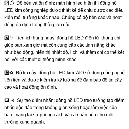
7️⃣📺 Độ bền và ổn định: màn hình led hiển thị đồng hồ
LED kim công nghiệp được thiết kế để chịu được các điều
kiện môi trường khác nhau. Chúng có độ bền cao và hoạt
động ổn định trong thời gian dài.
8️⃣✨ Tiện ích hàng ngày: đồng hồ LED điện tử không chỉ
giúp bạn xem giờ mà còn cung cấp các tính năng khác
như báo động, hiển thị nhiệt độ, lịch, và thậm chí có thể kết
nối với các thiết bị thông minh khác.
9️⃣⚽ Độ tin cậy: đồng hồ LED kim AIO sử dụng công nghệ
tiên tiến và được kiểm tra kỹ lưỡng để đảm bảo độ tin cậy
cao và hoạt động ổn định.
🔟 🎇 Sự tạo điểm nhấn: đông hồ LED treo tường tạo điểm
nhấn độc đáo trong không gian sống hoặc làm việc của
bạn, mang lại sự phong cách và cá nhân hóa cho môi
trường xung quanh.