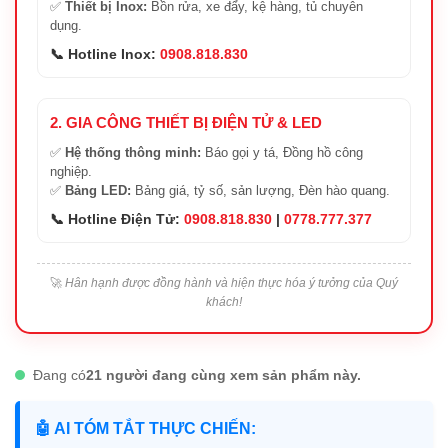
✅
Thiết bị Inox:
Bồn rửa, xe đẩy, kệ hàng, tủ chuyên
dụng.
📞 Hotline Inox:
0908.818.830
2. GIA CÔNG THIẾT BỊ ĐIỆN TỬ & LED
✅
Hệ thống thông minh:
Báo gọi y tá, Đồng hồ công
nghiệp.
✅
Bảng LED:
Bảng giá, tỷ số, sản lượng, Đèn hào quang.
📞 Hotline Điện Tử:
0908.818.830
|
0778.777.377
🚀
Hân hạnh được đồng hành và hiện thực hóa ý tưởng của Quý
khách!
Đang có
21 người đang cùng xem sản phẩm này.
🤖 AI TÓM TẮT THỰC CHIẾN: