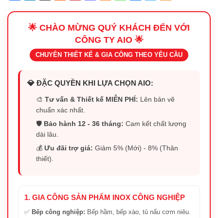
🌟 CHÀO MỪNG QUÝ KHÁCH ĐẾN VỚI
CÔNG TY AIO 🌟
CHUYÊN THIẾT KẾ & GIA CÔNG THEO YÊU CẦU
💎 ĐẶC QUYỀN KHI LỰA CHỌN AIO:
🎨
Tư vấn & Thiết kế MIỄN PHÍ:
Lên bản vẽ
chuẩn xác nhất.
🛡️
Bảo hành 12 - 36 tháng:
Cam kết chất lượng
dài lâu.
💰
Ưu đãi trợ giá:
Giảm 5% (Mới) - 8% (Thân
thiết).
1. GIA CÔNG SẢN PHẨM INOX CÔNG NGHIỆP
✅
Bếp công nghiệp:
Bếp hầm, bếp xào, tủ nấu cơm niêu.