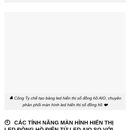
🔔 Công Ty chế tạo bảng led hiển thị số đồng hồ AIO, chuyên
phân phối màn hình led hiển thị số đồng hồ ❤️
🕙 CÁC TÍNH NĂNG MÀN HÌNH HIỂN THỊ
LED ĐỒNG HỒ ĐIỆN TỬ LED AIO SO VỚI