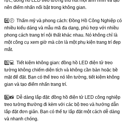
rực, đồng hồ LED treo tường thu hút mọi ánh nhìn và tạo
nên điểm nhấn nổi bật trong không gian.
4️⃣🕖 Thẩm mỹ và phong cách: Đồng Hồ Công Nghiệp có
nhiều kiểu dáng và mẫu mã đa dạng, phù hợp với nhiều
phong cách trang trí nội thất khác nhau. Nó không chỉ là
một công cụ xem giờ mà còn là một phụ kiện trang trí đẹp
mắt.
5️⃣💻 Tiết kiệm không gian: đồng hồ LED điện tử treo
tường không chiếm diện tích và không cần bàn hoặc bề
mặt để đặt. Bạn có thể treo nó lên tường, tiết kiệm không
gian và tạo điểm nhấn trang trí.
6️⃣📸 Dễ dàng lắp đặt: đồng hồ điện tử LED công nghiệp
treo tường thường đi kèm với các bộ treo và hướng dẫn
lắp đặt đơn giản. Bạn có thể tự lắp đặt một cách dễ dàng
và nhanh chóng.