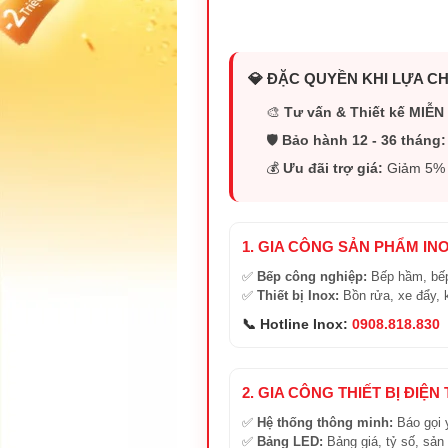
💎 ĐẶC QUYỀN KHI LỰA CH
🎨
Tư vấn & Thiết kế MIỄN 
🛡️
Bảo hành 12 - 36 tháng:
💰
Ưu đãi trợ giá:
Giảm 5% (
1. GIA CÔNG SẢN PHẨM IN
✅
Bếp công nghiệp:
Bếp hầm, bếp
✅
Thiết bị Inox:
Bồn rửa, xe đẩy, 
📞 Hotline Inox:
0908.818.830
2. GIA CÔNG THIẾT BỊ ĐIỆN
✅
Hệ thống thông minh:
Báo gọi 
✅
Bảng LED:
Bảng giá, tỷ số, sản