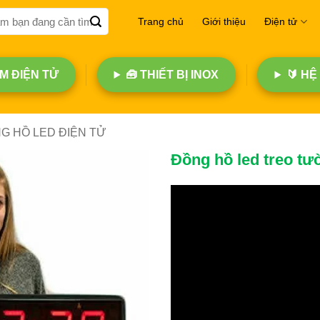
Trang chủ
Giới thiệu
Điện tử
 ĐIỆN TỬ
🧰 THIẾT BỊ INOX
🔰 HỆ
G HỒ LED ĐIỆN TỬ
Đồng hồ led treo tư