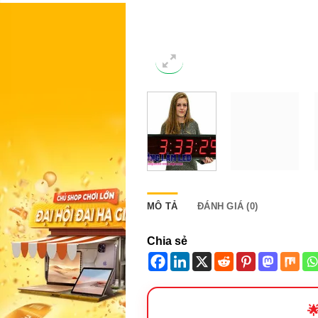
MÔ TẢ
ĐÁNH GIÁ (0)
Chia sẻ
