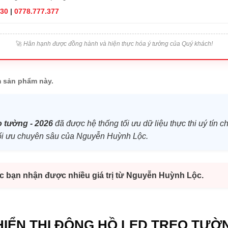
830
|
0778.777.377
🚀
Hân hạnh được đồng hành và hiện thực hóa ý tưởng của Quý khách!
 sản phẩm này.
o tường - 2026
đã được hệ thống tối ưu dữ liệu thực thi uý tín 
h tối ưu chuyên sâu của Nguyễn Huỳnh Lộc.
úc bạn nhận được nhiều giá trị từ Nguyễn Huỳnh Lộc.
HIỂN THỊ ĐÔNG HỒ LED TREO TƯỜN