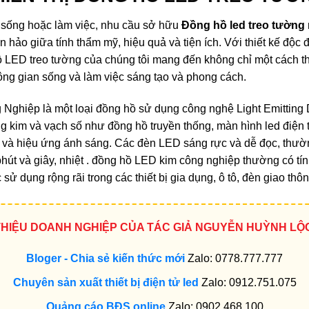
an sống hoặc làm việc, nhu cầu sở hữu
Đồng hồ led treo tường
 hảo giữa tính thẩm mỹ, hiệu quả và tiện ích. Với thiết kế độc
hồ LED treo tường của chúng tôi mang đến không chỉ một cách t
hông gian sống và làm việc sáng tạo và phong cách.
Nghiệp là một loại đồng hồ sử dụng công nghệ Light Emitting D
dụng kim và vạch số như đồng hồ truyền thống, màn hình led điệ
ố và hiệu ứng ánh sáng. Các đèn LED sáng rực và dễ đọc, thư
 phút và giây, nhiệt . đồng hồ LED kim công nghiệp thường có t
 dụng rộng rãi trong các thiết bị gia dụng, ô tô, đèn giao thông 
 THIỆU DOANH NGHIỆP CỦA TÁC GIẢ NGUYỄN HUỲNH LỘ
Bloger - Chia sẻ kiến thức mới
Zalo: 0778.777.777
Chuyên sản xuất thiết bị điện tử led
Zalo: 0912.751.075
Quảng cáo BĐS online
Zalo: 0902.468.100