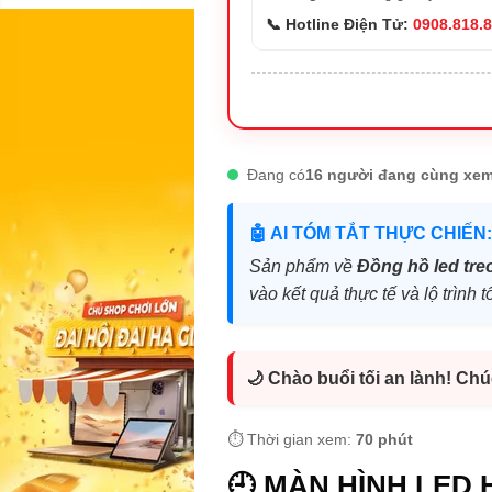
📞 Hotline Điện Tử:
0908.818.
Đang có
16 người đang cùng xem
🤖 AI TÓM TẮT THỰC CHIẾN:
Sản phẩm về
Đồng hồ led tre
vào kết quả thực tế và lộ trìn
🌙 Chào buổi tối an lành! Ch
⏱️ Thời gian xem:
70 phút
🕘 MÀN HÌNH LED 