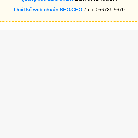
Thiết kế web chuẩn SEO/GEO
Zalo: 056789.5670