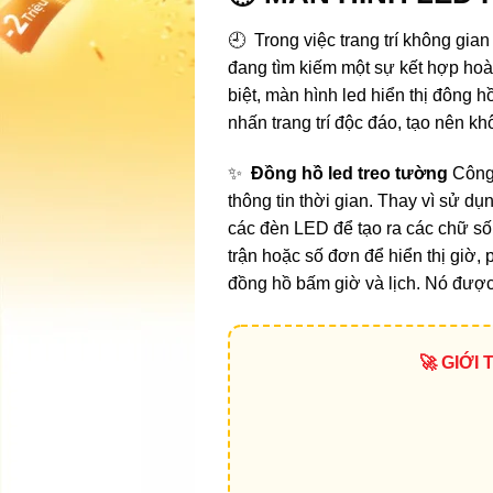
🕘 Trong việc trang trí không gi
đang tìm kiếm một sự kết hợp hoàn
biệt, màn hình led hiển thị đông 
nhấn trang trí độc đáo, tạo nên k
✨
Đồng hồ led treo tường
Công 
thông tin thời gian. Thay vì sử 
các đèn LED để tạo ra các chữ s
trận hoặc số đơn để hiển thị giờ,
đồng hồ bấm giờ và lịch. Nó được sử
🚀 GIỚI