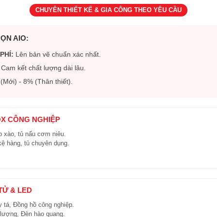
CHUYÊN THIẾT KẾ & GIA CÔNG THEO YÊU CẦU
ỌN AIO:
PHÍ:
Lên bản vẽ chuẩn xác nhất.
Cam kết chất lượng dài lâu.
Mới) - 8% (Thân thiết).
OX CÔNG NGHIỆP
 xào, tủ nấu cơm niêu.
kệ hàng, tủ chuyên dụng.
 TỬ & LED
y tá, Đồng hồ công nghiệp.
 lượng, Đèn hào quang.