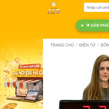
Bỏ
Tìm
qua
kiếm:
nội
dung
🔰 SẢN PHẨM
TRANG CHỦ
/
ĐIỆN TỬ
/
ĐỒN