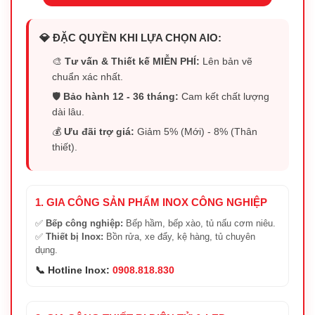
💎 ĐẶC QUYỀN KHI LỰA CHỌN AIO:
🎨
Tư vấn & Thiết kế MIỄN PHÍ:
Lên bản vẽ
chuẩn xác nhất.
🛡️
Bảo hành 12 - 36 tháng:
Cam kết chất lượng
dài lâu.
💰
Ưu đãi trợ giá:
Giảm 5% (Mới) - 8% (Thân
thiết).
1. GIA CÔNG SẢN PHẨM INOX CÔNG NGHIỆP
✅
Bếp công nghiệp:
Bếp hầm, bếp xào, tủ nấu cơm niêu.
✅
Thiết bị Inox:
Bồn rửa, xe đẩy, kệ hàng, tủ chuyên
dụng.
📞 Hotline Inox:
0908.818.830