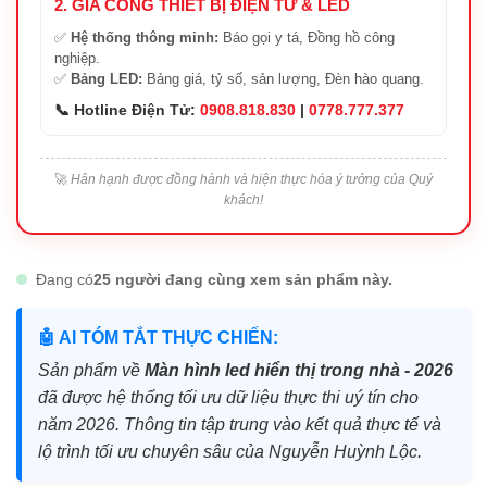
2. GIA CÔNG THIẾT BỊ ĐIỆN TỬ & LED
✅
Hệ thống thông minh:
Báo gọi y tá, Đồng hồ công
nghiệp.
✅
Bảng LED:
Bảng giá, tỷ số, sản lượng, Đèn hào quang.
📞 Hotline Điện Tử:
0908.818.830
|
0778.777.377
🚀
Hân hạnh được đồng hành và hiện thực hóa ý tưởng của Quý
khách!
Đang có
25 người đang cùng xem sản phẩm này.
🤖 AI TÓM TẮT THỰC CHIẾN:
Sản phẩm về
Màn hình led hiển thị trong nhà - 2026
đã được hệ thống tối ưu dữ liệu thực thi uý tín cho
năm 2026. Thông tin tập trung vào kết quả thực tế và
lộ trình tối ưu chuyên sâu của Nguyễn Huỳnh Lộc.