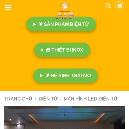
B
ỏ
q
🔰 SẢN PHẨM ĐIỆN TỬ
u
a
n
ộ
🧰 THIẾT BỊ INOX
i
d
u
n
🔰 HỆ SINH THÁI AIO
g
TRANG CHỦ
/
ĐIỆN TỬ
/
MÀN HÌNH LED ĐIỆN TỬ