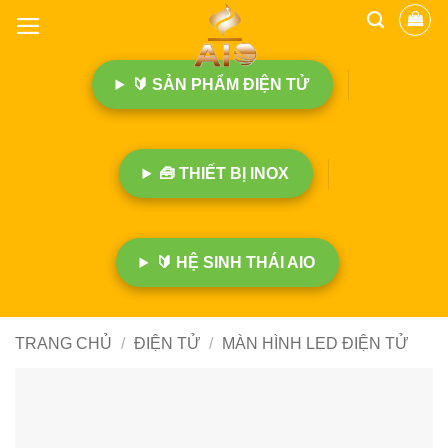
B
ỏ
q
🔰 SẢN PHẨM ĐIỆN TỬ
u
a
n
ộ
🧰 THIẾT BỊ INOX
i
d
u
n
🔰 HỆ SINH THÁI AIO
g
TRANG CHỦ
/
ĐIỆN TỬ
/
MÀN HÌNH LED ĐIỆN TỬ