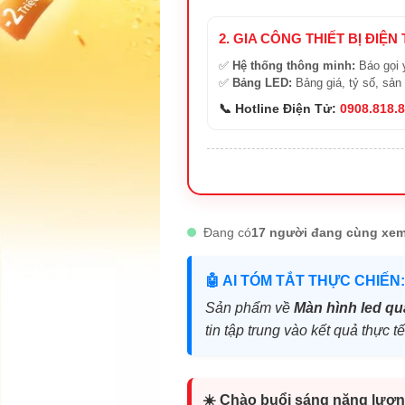
2. GIA CÔNG THIẾT BỊ ĐIỆN
✅
Hệ thống thông minh:
Báo gọi 
✅
Bảng LED:
Bảng giá, tỷ số, sản
📞 Hotline Điện Tử:
0908.818.
Đang có
17 người đang cùng xem
🤖 AI TÓM TẮT THỰC CHIẾN:
Sản phẩm về
Màn hình led qu
tin tập trung vào kết quả thực 
☀️ Chào buổi sáng năng lượn