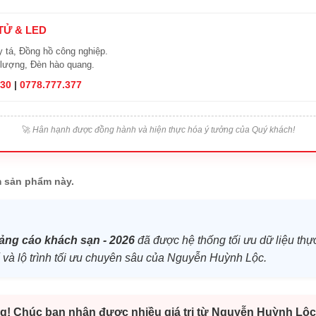
 TỬ & LED
y tá, Đồng hồ công nghiệp.
 lượng, Đèn hào quang.
830
|
0778.777.377
🚀
Hân hạnh được đồng hành và hiện thực hóa ý tưởng của Quý khách!
 sản phẩm này.
ảng cáo khách sạn - 2026
đã được hệ thống tối ưu dữ liệu thự
tế và lộ trình tối ưu chuyên sâu của Nguyễn Huỳnh Lộc.
g! Chúc bạn nhận được nhiều giá trị từ Nguyễn Huỳnh Lộc