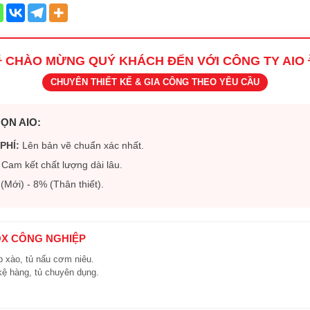
 CHÀO MỪNG QUÝ KHÁCH ĐẾN VỚI CÔNG TY AIO 
CHUYÊN THIẾT KẾ & GIA CÔNG THEO YÊU CẦU
ỌN AIO:
PHÍ:
Lên bản vẽ chuẩn xác nhất.
Cam kết chất lượng dài lâu.
Mới) - 8% (Thân thiết).
OX CÔNG NGHIỆP
 xào, tủ nấu cơm niêu.
kệ hàng, tủ chuyên dụng.