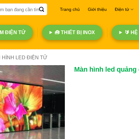
Trang chủ
Giới thiệu
Điện tử
 ĐIỆN TỬ
🧰 THIẾT BỊ INOX
🔰 HỆ
 HÌNH LED ĐIỆN TỬ
Màn hình led quảng 