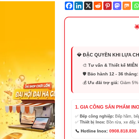

💎 ĐẶC QUYỀN KHI LỰA CH
🎨
Tư vấn & Thiết kế MIỄN 
🛡️
Bảo hành 12 - 36 tháng:
💰
Ưu đãi trợ giá:
Giảm 5% (
1. GIA CÔNG SẢN PHẨM IN
✅
Bếp công nghiệp:
Bếp hầm, bếp
✅
Thiết bị Inox:
Bồn rửa, xe đẩy, 
📞 Hotline Inox:
0908.818.830