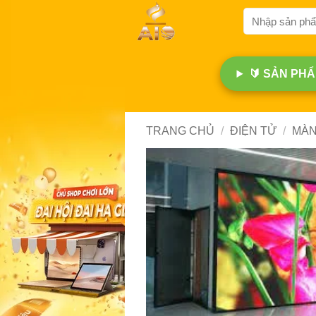
Bỏ
Tìm
qua
kiếm:
nội
dung
🔰 SẢN PHẨM
TRANG CHỦ
/
ĐIỆN TỬ
/
MÀN