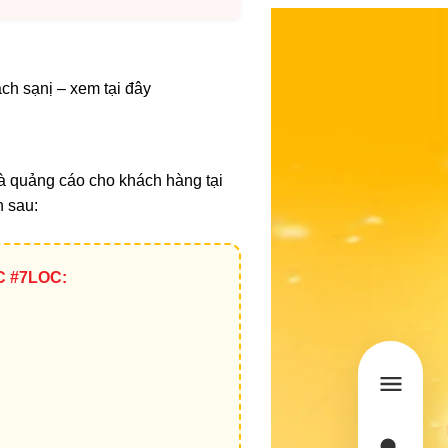
́ch sạnị – xem tại đây
và quảng cáo cho khách hàng tại
in sau:
C #7LOC: