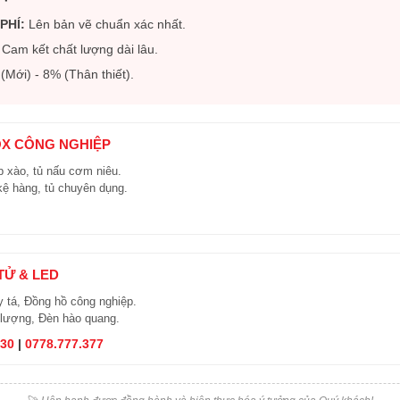
PHÍ:
Lên bản vẽ chuẩn xác nhất.
Cam kết chất lượng dài lâu.
Mới) - 8% (Thân thiết).
OX CÔNG NGHIỆP
 xào, tủ nấu cơm niêu.
kệ hàng, tủ chuyên dụng.
 TỬ & LED
y tá, Đồng hồ công nghiệp.
 lượng, Đèn hào quang.
830
|
0778.777.377