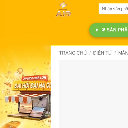
Bỏ
Tìm
qua
kiếm:
nội
dung
🔰 SẢN PHẨM
TRANG CHỦ
/
ĐIỆN TỬ
/
MÀN