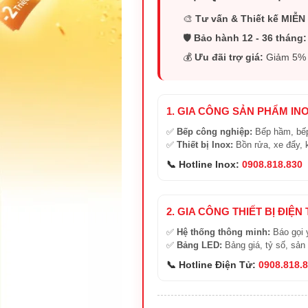
🎨
Tư vấn & Thiết kế MIỄN 
🛡️
Bảo hành 12 - 36 tháng:
💰
Ưu đãi trợ giá:
Giảm 5% (
1. GIA CÔNG SẢN PHẨM IN
✅
Bếp công nghiệp:
Bếp hầm, bếp
✅
Thiết bị Inox:
Bồn rửa, xe đẩy, 
📞 Hotline Inox:
0908.818.830
2. GIA CÔNG THIẾT BỊ ĐIỆN
✅
Hệ thống thông minh:
Báo gọi 
✅
Bảng LED:
Bảng giá, tỷ số, sản
📞 Hotline Điện Tử:
0908.818.