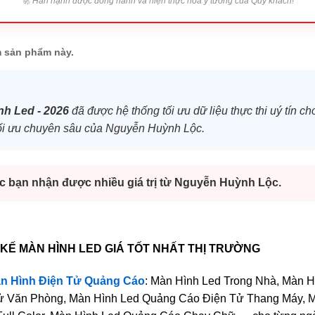
🚀
Hân hạnh được đồng hành và hiện thực hóa ý tưởng của Quý khách!
 sản phẩm này.
nh Led - 2026
đã được hệ thống tối ưu dữ liệu thực thi uý tín c
h tối ưu chuyên sâu của Nguyễn Huỳnh Lộc.
úc bạn nhận được nhiều giá trị từ Nguyễn Huỳnh Lộc.
T KẾ MÀN HÌNH LED GIÁ TỐT NHẤT THỊ TRƯỜNG
n Hình Điện Tử Quảng Cáo
: Màn Hình Led Trong Nhà, Màn 
Tử Văn Phòng, Màn Hình Led Quảng Cáo Điện Tử Thang Máy,