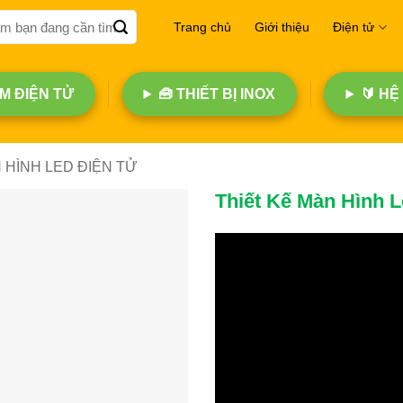
Trang chủ
Giới thiệu
Điện tử
 ĐIỆN TỬ
🧰 THIẾT BỊ INOX
🔰 HỆ
 HÌNH LED ĐIỆN TỬ
Thiết Kế Màn Hình L