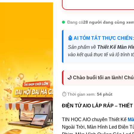
Đang có
28 người đang cùng xem
🤖 AI TÓM TẮT THỰC CHIẾN:
Sản phẩm về
Thiết Kế Màn Hì
vào kết quả thực tế và lộ trìn
🌙 Chào buổi tối an lành! Ch
⏱️ Thời gian xem:
54 phút
ĐIỆN TỬ AIO LẮP RÁP – THIẾ
TIN HỌC AIO chuyên Thiết Kế
Mà
Ngoài Trời, Màn Hình Led Điện 