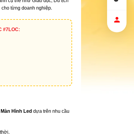
h cụ thể như Giáo dục; Du lịch
g cho từng doanh nghiệp.
C #7LOC:
ế Màn Hình Led
dựa trên nhu cầu
thời.