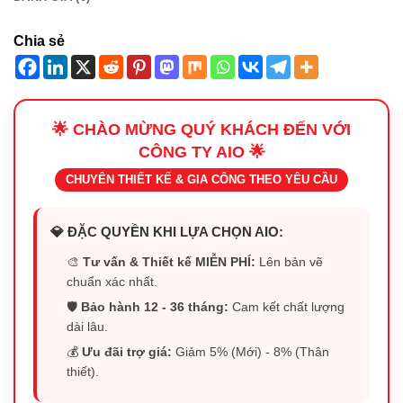
Chia sẻ
🌟 CHÀO MỪNG QUÝ KHÁCH ĐẾN VỚI
CÔNG TY AIO 🌟
CHUYÊN THIẾT KẾ & GIA CÔNG THEO YÊU CẦU
💎 ĐẶC QUYỀN KHI LỰA CHỌN AIO:
🎨
Tư vấn & Thiết kế MIỄN PHÍ:
Lên bản vẽ
chuẩn xác nhất.
🛡️
Bảo hành 12 - 36 tháng:
Cam kết chất lượng
dài lâu.
💰
Ưu đãi trợ giá:
Giảm 5% (Mới) - 8% (Thân
thiết).