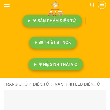
B
ỏ
q
🔰 SẢN PHẨM ĐIỆN TỬ
u
a
n
ộ
🧰 THIẾT BỊ INOX
i
d
u
n
🔰 HỆ SINH THÁI AIO
g
TRANG CHỦ
/
ĐIỆN TỬ
/
MÀN HÌNH LED ĐIỆN TỬ