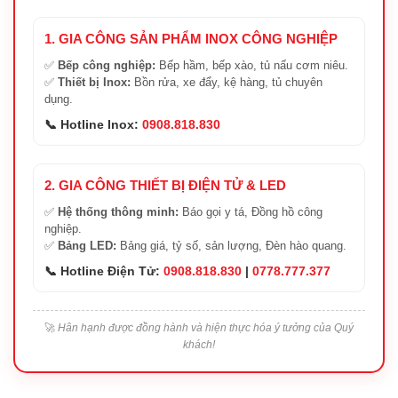
1. GIA CÔNG SẢN PHẨM INOX CÔNG NGHIỆP
✅
Bếp công nghiệp:
Bếp hầm, bếp xào, tủ nấu cơm niêu.
✅
Thiết bị Inox:
Bồn rửa, xe đẩy, kệ hàng, tủ chuyên
dụng.
📞 Hotline Inox:
0908.818.830
2. GIA CÔNG THIẾT BỊ ĐIỆN TỬ & LED
✅
Hệ thống thông minh:
Báo gọi y tá, Đồng hồ công
nghiệp.
✅
Bảng LED:
Bảng giá, tỷ số, sản lượng, Đèn hào quang.
📞 Hotline Điện Tử:
0908.818.830
|
0778.777.377
🚀
Hân hạnh được đồng hành và hiện thực hóa ý tưởng của Quý
khách!