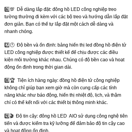
6️⃣💯 Dễ dàng lắp đặt: đông hồ LED công nghiệp treo
tường thường đi kèm với các bộ treo và hướng dẫn lắp đặt
đơn giản. Bạn có thể tự lắp đặt một cách dễ dàng và
nhanh chóng.
7️⃣🕛 Độ bền và ổn định: bảng hiển thị led đồng hồ điện tử
LED công nghiệp được thiết kế để chịu được các điều
kiện môi trường khác nhau. Chúng có độ bền cao và hoạt
động ổn định trong thời gian dài.
8️⃣🏆 Tiện ích hàng ngày: đồng hồ điện tử công nghiệp
không chỉ giúp bạn xem giờ mà còn cung cấp các tính
năng khác như báo động, hiển thị nhiệt độ, lịch, và thậm
chí có thể kết nối với các thiết bị thông minh khác.
9️⃣🎬 Độ tin cậy: đông hồ LED AIO sử dụng công nghệ tiên
tiến và được kiểm tra kỹ lưỡng để đảm bảo độ tin cậy cao
và hoạt động ổn định.