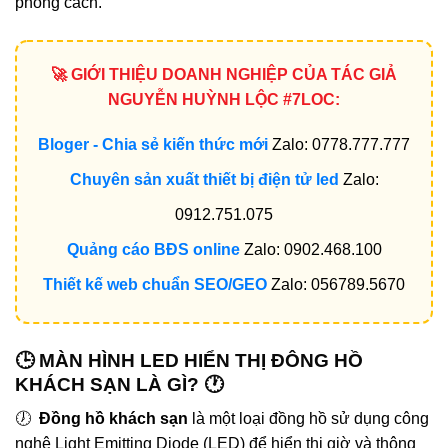
phong cách.
🚀 GIỚI THIỆU DOANH NGHIỆP CỦA TÁC GIẢ
NGUYỄN HUỲNH LỘC #7LOC:
Bloger - Chia sẻ kiến thức mới
Zalo: 0778.777.777
Chuyên sản xuất thiết bị điện tử led
Zalo:
0912.751.075
Quảng cáo BĐS online
Zalo: 0902.468.100
Thiết kế web chuẩn SEO/GEO
Zalo: 056789.5670
🕒 MÀN HÌNH LED HIỂN THỊ ĐÔNG HỒ
KHÁCH SẠN LÀ GÌ? 🕐
🕖
Đồng hồ khách sạn
là một loại đồng hồ sử dụng công
nghệ Light Emitting Diode (LED) để hiển thị giờ và thông