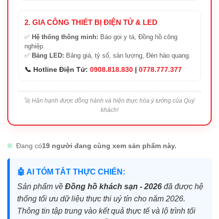
2. GIA CÔNG THIẾT BỊ ĐIỆN TỬ & LED
✅
Hệ thống thông minh:
Báo gọi y tá, Đồng hồ công
nghiệp.
✅
Bảng LED:
Bảng giá, tỷ số, sản lượng, Đèn hào quang.
📞 Hotline Điện Tử:
0908.818.830
|
0778.777.377
🚀
Hân hạnh được đồng hành và hiện thực hóa ý tưởng của Quý
khách!
Đang có
19 người đang cùng xem sản phẩm này.
🤖 AI TÓM TẮT THỰC CHIẾN:
Sản phẩm về
Đồng hồ khách sạn - 2026
đã được hệ
thống tối ưu dữ liệu thực thi uý tín cho năm 2026.
Thông tin tập trung vào kết quả thực tế và lộ trình tối