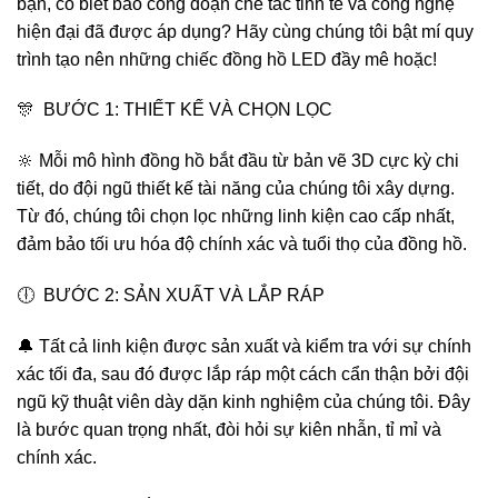
bạn, có biết bao công đoạn chế tác tinh tế và công nghệ
hiện đại đã được áp dụng? Hãy cùng chúng tôi bật mí quy
trình tạo nên những chiếc đồng hồ LED đầy mê hoặc!
🎊 BƯỚC 1: THIẾT KẾ VÀ CHỌN LỌC
🔆 Mỗi mô hình đồng hồ bắt đầu từ bản vẽ 3D cực kỳ chi
tiết, do đội ngũ thiết kế tài năng của chúng tôi xây dựng.
Từ đó, chúng tôi chọn lọc những linh kiện cao cấp nhất,
đảm bảo tối ưu hóa độ chính xác và tuổi thọ của đồng hồ.
🕕 BƯỚC 2: SẢN XUẤT VÀ LẮP RÁP
🔔 Tất cả linh kiện được sản xuất và kiểm tra với sự chính
xác tối đa, sau đó được lắp ráp một cách cẩn thận bởi đội
ngũ kỹ thuật viên dày dặn kinh nghiệm của chúng tôi. Đây
là bước quan trọng nhất, đòi hỏi sự kiên nhẫn, tỉ mỉ và
chính xác.