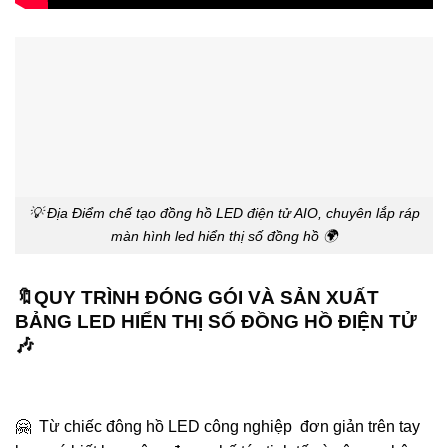
💡 Địa Điểm chế tạo đồng hồ LED điện tử AIO, chuyên lắp ráp
màn hình led hiển thị số đồng hồ 🌍
🔖QUY TRÌNH ĐÓNG GÓI VÀ SẢN XUẤT
BẢNG LED HIỂN THỊ SỐ ĐỒNG HỒ ĐIỆN TỬ
🎶
🤗 Từ chiếc đông hồ LED công nghiệp đơn giản trên tay