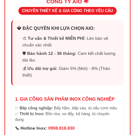
CÔNG TY AIO 🌟
CHUYÊN THIẾT KẾ & GIA CÔNG THEO YÊU CẦU
💎 ĐẶC QUYỀN KHI LỰA CHỌN AIO:
🎨
Tư vấn & Thiết kế MIỄN PHÍ:
Lên bản vẽ
chuẩn xác nhất.
🛡️
Bảo hành 12 - 36 tháng:
Cam kết chất lượng
dài lâu.
💰
Ưu đãi trợ giá:
Giảm 5% (Mới) - 8% (Thân
thiết).
1. GIA CÔNG SẢN PHẨM INOX CÔNG NGHIỆP
✅
Bếp công nghiệp:
Bếp hầm, bếp xào, tủ nấu cơm niêu.
✅
Thiết bị Inox:
Bồn rửa, xe đẩy, kệ hàng, tủ chuyên
dụng.
📞 Hotline Inox:
0908.818.830