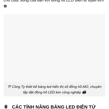
cho cuộc sống của bạn với đồng hồ LED điện tử tuyệt vời!
⚽
🎊 Công Ty thiêt kế bảng led hiển thị số đồng hồ AIO, chuyên
lắp đặt đồng hồ LED kim công nghiệp 🏟️
🎇 CÁC TÍNH NĂNG BẢNG LED ĐIỆN TỬ